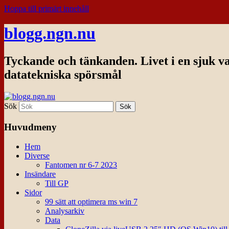
Hoppa till primärt innehåll
blogg.ngn.nu
Tyckande och tänkanden. Livet i en sjuk v
datatekniska spörsmål
Sök
Huvudmeny
Hem
Diverse
Fantomen nr 6-7 2023
Insändare
Till GP
Sidor
99 sätt att optimera ms win 7
Analysarkiv
Data