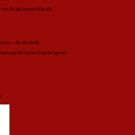
 om det går kramar från ida.
noken – för din skull.
 men jag ska skriva ihop det jag vet.
*