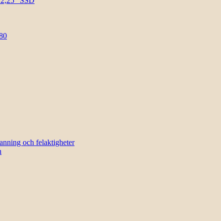
l 2,25″ SSD
80
sanning och felaktigheter
n