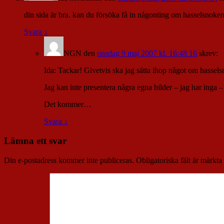
din sida är bra. kan du försöka få in någonting om hasselsnoken
Svara
↓
NGN
den
onsdag 9 maj 2007 kl. 16:48 16
skrev:
Ida: Tackar! Givetvis ska jag sätta ihop något om hassels
Jag kan inte presentera några egna bilder – jag har inga –
Det kommer…
Svara
↓
Lämna ett svar
Din e-postadress kommer inte publiceras.
Obligatoriska fält är märkta