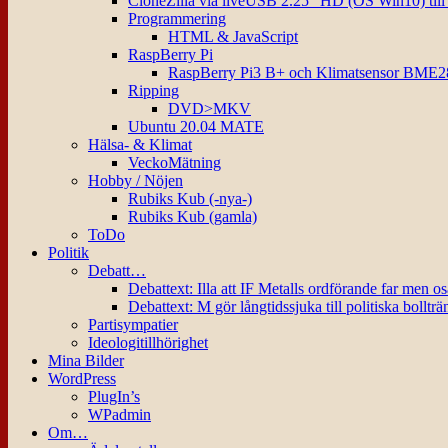
CloneZilla via liveUSB 2.25″ HD (OS Win10) til
Programmering
HTML & JavaScript
RaspBerry Pi
RaspBerry Pi3 B+ och Klimatsensor BME2
Ripping
DVD>MKV
Ubuntu 20.04 MATE
Hälsa- & Klimat
VeckoMätning
Hobby / Nöjen
Rubiks Kub (-nya-)
Rubiks Kub (gamla)
ToDo
Politik
Debatt…
Debattext: Illa att IF Metalls ordförande far men o
Debattext: M gör långtidssjuka till politiska bollträ
Partisympatier
Ideologitillhörighet
Mina Bilder
WordPress
PlugIn’s
WPadmin
Om…