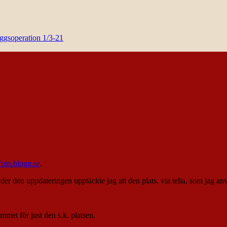
yggsoperation 1/3-21
oto.blogg.se
.
er den uppdateringen upptäckte jag att den plats, via telia, som jag anv
.
ymmet för just den s.k. platsen.