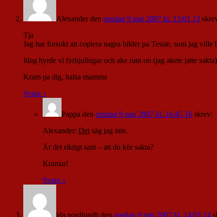
Alexander
den
onsdag 9 maj 2007 kl. 13:01 13
skre
Tja
Jag har forsokt att copiera nagra bilder pa Tessie, som jag ville
Idag hyrde vi fyrhjulingar och ake runt on (jag akete jatte sakta)
Kram pa dig, halsa mamma
Svara
↓
Pappa
den
onsdag 9 maj 2007 kl. 16:45 16
skrev:
Alexander:
Det
såg jag inte.
Är det riktigt sant – att du kör sakta?
Kramar!
Svara
↓
ida nordlundh
den
onsdag 9 maj 2007 kl. 14:03 14
s