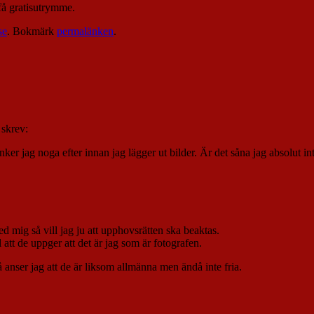
 få gratisutrymme.
se
. Bokmärk
permalänken
.
skrev:
tänker jag noga efter innan jag lägger ut bilder. Är det såna jag absolut in
d mig så vill jag ju att upphovsrätten ska beaktas.
att de uppger att det är jag som är fotografen.
 anser jag att de är liksom allmänna men ändå inte fria.