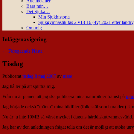
Ädelmetaller
Bara min…
Det Sjuka…
Min Sjukhistoria
Sjukgymnastik fas 2 v13-16 (4v) 2021 efter ländr
Om mig
Inläggsnavigering
←
Föregående
Nästa
→
Tisdag
Publicerat
tisdag 8 maj 2007
av
nisse
Jag håller på att splittra mig.
Från nu är planen att jag ska publicera mina naturbilder främst på
ngnf
Jag började också "märka" mina bildfiler (folk skäl som bara den). Und
Nu är ju inte 10MB så värst mycket i dagens hårddiskutrymmesvärld
Jag har av den anledningen frågat telia om det är möjligt att utöka utr