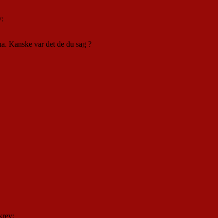
v:
 ha. Kanske var det de du sag ?
krev: