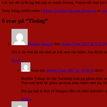
Går inte det så får jag leta upp en annan lösning. Främst där man kan
Detta inlägg publicerades i
Bilder
,
Överfört från ngn.blogga.nu
av
nis
6 svar på ”
Tisdag
”
Matildas fikarum
den
onsdag 9 maj 2007 kl. 9:15 09
Det är lite trist det där med att folk snor ens bilder. Just därför 
Svara
↓
Nisse
den
onsdag 9 maj 2007 kl. 10:59 10
skrev:
Matilda: Tråkigt det där. Samtidigt som jag gärna delar me
Vem som helst får gärna använda mina bilder men jag vill 
Har jag lagt ut dem på bloggen eller via mina hemsidor så
Svara
↓