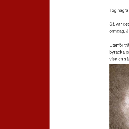
Tog några 
Så var det 
ormdag. Ja
Utanför tr
byracka på 
visa en sår