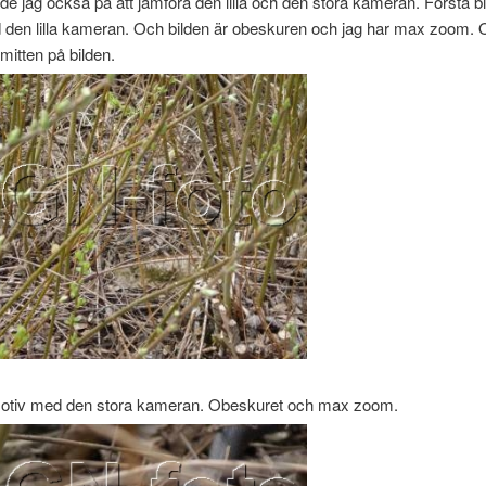
e jag också på att jämföra den lilla och den stora kameran. Första bi
 den lilla kameran. Och bilden är obeskuren och jag har max zoom.
 mitten på bilden.
iv med den stora kameran. Obeskuret och max zoom.