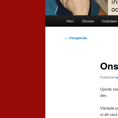
Huvudmeny
Hem
Diverse
Insändare
Inläggsnavigering
←
Föregående
Ons
Publicerat
o
Gjorde sla
den.
Väntade på
ut att vara