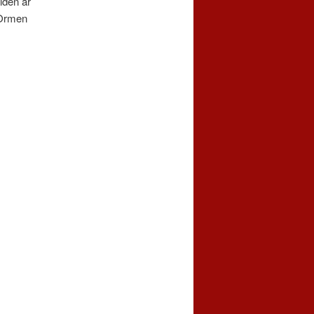
lden är
 Ormen