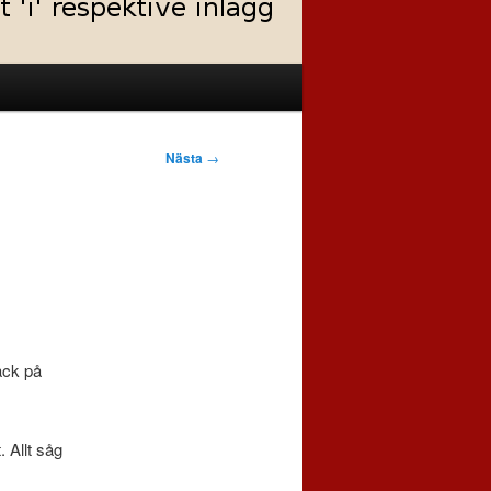
Nästa
→
äck på
 Allt såg