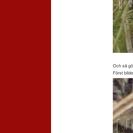
Och så gör
Först bild