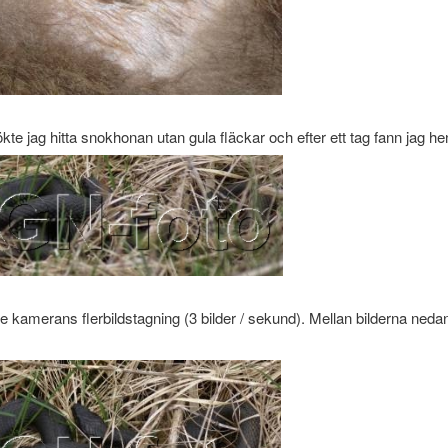
ökte jag hitta snokhonan utan gula fläckar och efter ett tag fann jag h
e kamerans flerbildstagning (3 bilder / sekund). Mellan bilderna nedan