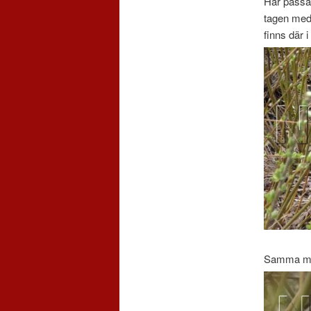
Här passad
tagen med
finns där i
Samma mot