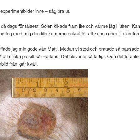
experimentbilder inne – såg bra ut.
då dags för fälttest. Solen kikade fram lite och värme låg i luften. Kan
g tog med mig den lilla kameran också för att kunna göra lite jämför
äffade jag min gode vän Matti. Medan vi stod och pratade så passade
att slicka på sitt sår –attans! Det blev inte så farligt. Och det föranle
bild från igår kväll.