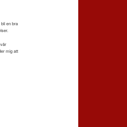
 bli en bra
elser.
 vår
der mig att