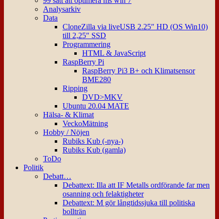
99 sätt att optimera ms win 7
Analysarkiv
Data
CloneZilla via liveUSB 2.25″ HD (OS Win10)
till 2,25″ SSD
Programmering
HTML & JavaScript
RaspBerry Pi
RaspBerry Pi3 B+ och Klimatsensor
BME280
Ripping
DVD>MKV
Ubuntu 20.04 MATE
Hälsa- & Klimat
VeckoMätning
Hobby / Nöjen
Rubiks Kub (-nya-)
Rubiks Kub (gamla)
ToDo
Politik
Debatt…
Debattext: Illa att IF Metalls ordförande far men
osanning och felaktigheter
Debattext: M gör långtidssjuka till politiska
bollträn