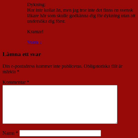
Dykning:
Har inte kollat än, men jag tror inte det finns en svensk
läkare här som skulle godkänna dig för dykning utan att
undersöka dig först.
Kramar!
Svara
↓
Lämna ett svar
Din e-postadress kommer inte publiceras.
Obligatoriska fält är
märkta
*
Kommentar
*
Namn
*