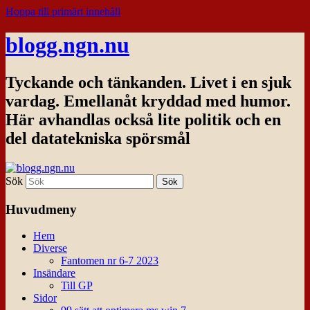
Hoppa till primärt innehåll
blogg.ngn.nu
Tyckande och tänkanden. Livet i en sjuk
vardag. Emellanåt kryddad med humor.
Här avhandlas också lite politik och en
del datatekniska spörsmål
Sök
Huvudmeny
Hem
Diverse
Fantomen nr 6-7 2023
Insändare
Till GP
Sidor