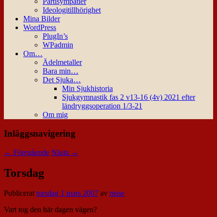
Partisympatier
Ideologitillhörighet
Mina Bilder
WordPress
PlugIn’s
WPadmin
Om…
Ädelmetaller
Bara min…
Det Sjuka…
Min Sjukhistoria
Sjukgymnastik fas 2 v13-16 (4v) 2021 efter
ländryggsoperation 1/3-21
Om mig
Inläggsnavigering
←
Föregående
Nästa
→
Torsdag
Publicerat
torsdag 1 mars 2007
av
nisse
Vart tog den här dagen vägen?