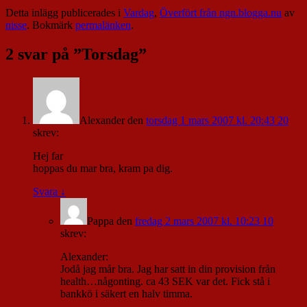
Detta inlägg publicerades i
Vardag
,
Överfört från ngn.blogga.nu
av
nisse
. Bokmärk
permalänken
.
2 svar på ”
Torsdag
”
Alexander
den
torsdag 1 mars 2007 kl. 20:43 20
skrev:
Hej far
hoppas du mar bra, kram pa dig.
Svara
↓
Pappa
den
fredag 2 mars 2007 kl. 10:23 10
skrev:
Alexander:
Jodå jag mår bra. Jag har satt in din provision från
health…någonting. ca 43 SEK var det. Fick stå i
bankkö i säkert en halv timma.