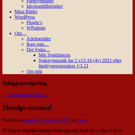
Partisympatier
Ideologitillhörighet
Mina Bilder
WordPress
PlugIn’s
WPadmin
Om…
Ädelmetaller
Bara min…
Det Sjuka…
Min Sjukhistoria
Sjukgymnastik fas 2 v13-16 (4v) 2021 efter
ländryggsoperation 1/3-21
Om mig
Inläggsnavigering
←
Föregående
Nästa
→
Hundpromenad
Publicerat
måndag 12 februari 2007
av
nisse
På dagens hundpromenad roade jag mig med att ta mig ut på en