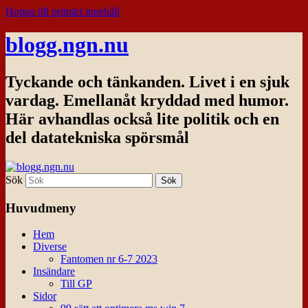
Hoppa till primärt innehåll
blogg.ngn.nu
Tyckande och tänkanden. Livet i en sjuk
vardag. Emellanåt kryddad med humor.
Här avhandlas också lite politik och en
del datatekniska spörsmål
Sök
Huvudmeny
Hem
Diverse
Fantomen nr 6-7 2023
Insändare
Till GP
Sidor