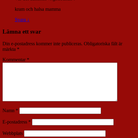
kram och halsa mamma
Svara
↓
Lämna ett svar
Din e-postadress kommer inte publiceras.
Obligatoriska fält är
märkta
*
Kommentar
*
Namn
*
E-postadress
*
Webbplats