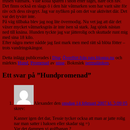
frusen våtmark. Ville kolla spåren i snön efter fågel, hare och räv.
Det finns också en slags ö i den här våtmarken som har varit säte för
räv och dess rävgryt. Jag var nyfiken på om det var aktivitet där. Det
var det tyvärr inte.
På väg tillbaka blev jag nog lite övermodig. Nu vet jag att där det
växer mycket våtmarksgräs är inte isen så stark. Jag sjönk nästan
ned till knäna. Hunden tyckte jag var jätterolig och skuttade runt mig
med sina 18 kilo.
Efter några meter nådde jag fast mark men med rätt så blöta fötter –
trots vandringskängor.
Detta inlägg publicerades i
Djur
,
Överfört från ngn.blogga.nu
och
märktes
Hund
,
Promenad
av
nisse
. Bokmärk
permalänken
.
Ett svar på ”
Hundpromenad
”
Alexander
den
onsdag 14 februari 2007 kl. 5:09 05
skrev:
Kanner igen det dar, Tessie tycker ocksa att man ar jatte rolig
nar man satter i haksen eller skadar sig =)
Var det dammen vi golfbanan ?