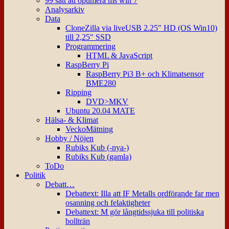
99 sätt att optimera ms win 7
Analysarkiv
Data
CloneZilla via liveUSB 2.25″ HD (OS Win10)
till 2,25″ SSD
Programmering
HTML & JavaScript
RaspBerry Pi
RaspBerry Pi3 B+ och Klimatsensor
BME280
Ripping
DVD>MKV
Ubuntu 20.04 MATE
Hälsa- & Klimat
VeckoMätning
Hobby / Nöjen
Rubiks Kub (-nya-)
Rubiks Kub (gamla)
ToDo
Politik
Debatt…
Debattext: Illa att IF Metalls ordförande far men
osanning och felaktigheter
Debattext: M gör långtidssjuka till politiska
bollträn