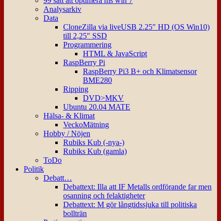
99 sätt att optimera ms win 7
Analysarkiv
Data
CloneZilla via liveUSB 2.25″ HD (OS Win10)
till 2,25″ SSD
Programmering
HTML & JavaScript
RaspBerry Pi
RaspBerry Pi3 B+ och Klimatsensor
BME280
Ripping
DVD>MKV
Ubuntu 20.04 MATE
Hälsa- & Klimat
VeckoMätning
Hobby / Nöjen
Rubiks Kub (-nya-)
Rubiks Kub (gamla)
ToDo
Politik
Debatt…
Debattext: Illa att IF Metalls ordförande far men
osanning och felaktigheter
Debattext: M gör långtidssjuka till politiska
bollträn