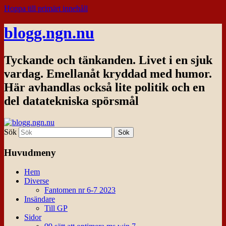
Hoppa till primärt innehåll
blogg.ngn.nu
Tyckande och tänkanden. Livet i en sjuk
vardag. Emellanåt kryddad med humor.
Här avhandlas också lite politik och en
del datatekniska spörsmål
Sök
Huvudmeny
Hem
Diverse
Fantomen nr 6-7 2023
Insändare
Till GP
Sidor