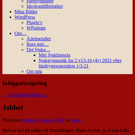
Partisympatier
Ideologitillhörighet
Mina Bilder
WordPress
PlugIn’s
WPadmin
Om…
Ädelmetaller
Bara min…
Det Sjuka…
Min Sjukhistoria
Sjukgymnastik fas 2 v13-16 (4v) 2021 efter
ländryggsoperation 1/3-21
Om mig
Inläggsnavigering
←
Föregående
Nästa
→
Jobbet
Publicerat
tisdag 30 januari 2007
av
nisse
Det var kul på jobbet på förmiddagen. Hade ett litet, ja vi kan kalla