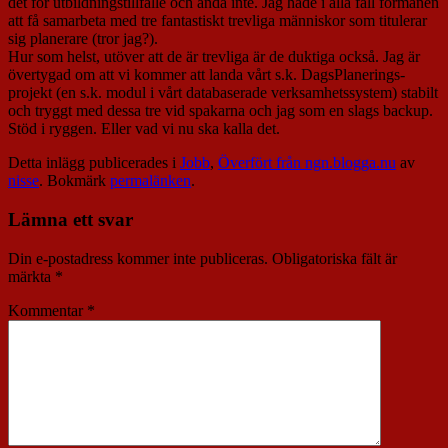
det för utbildningstillfälle och ändå inte. Jag hade i alla fall förmånen
att få samarbeta med tre fantastiskt trevliga människor som titulerar
sig planerare (tror jag?).
Hur som helst, utöver att de är trevliga är de duktiga också. Jag är
övertygad om att vi kommer att landa vårt s.k. DagsPlanerings-
projekt (en s.k. modul i vårt databaserade verksamhetssystem) stabilt
och tryggt med dessa tre vid spakarna och jag som en slags backup.
Stöd i ryggen. Eller vad vi nu ska kalla det.
Detta inlägg publicerades i
Jobb
,
Överfört från ngn.blogga.nu
av
nisse
. Bokmärk
permalänken
.
Lämna ett svar
Din e-postadress kommer inte publiceras.
Obligatoriska fält är
märkta
*
Kommentar
*