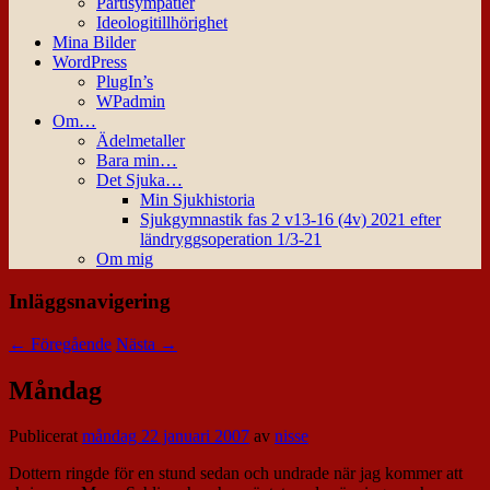
Partisympatier
Ideologitillhörighet
Mina Bilder
WordPress
PlugIn’s
WPadmin
Om…
Ädelmetaller
Bara min…
Det Sjuka…
Min Sjukhistoria
Sjukgymnastik fas 2 v13-16 (4v) 2021 efter
ländryggsoperation 1/3-21
Om mig
Inläggsnavigering
←
Föregående
Nästa
→
Måndag
Publicerat
måndag 22 januari 2007
av
nisse
Dottern ringde för en stund sedan och undrade när jag kommer att