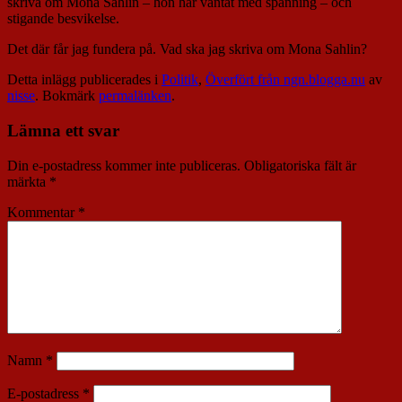
skriva om Mona Sahlin – hon har väntat med spänning – och
stigande besvikelse.
Det där får jag fundera på. Vad ska jag skriva om Mona Sahlin?
Detta inlägg publicerades i
Politik
,
Överfört från ngn.blogga.nu
av
nisse
. Bokmärk
permalänken
.
Lämna ett svar
Din e-postadress kommer inte publiceras.
Obligatoriska fält är
märkta
*
Kommentar
*
Namn
*
E-postadress
*