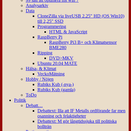
99 sätt att optimera ms win 7
Analysarkiv
Data
CloneZilla via liveUSB 2.25″ HD (OS Win10)
till 2,25″ SSD
Programmering
HTML & JavaScript
RaspBerry Pi
RaspBerry Pi3 B+ och Klimatsensor
BME280
Ripping
DVD>MKV
Ubuntu 20.04 MATE
Hälsa- & Klimat
VeckoMätning
Hobby / Nöjen
Rubiks Kub (-nya-)
Rubiks Kub (gamla)
ToDo
Politik
Debatt…
Debattext: Illa att IF Metalls ordförande far men
osanning och felaktigheter
Debattext: M gör långtidssjuka till politiska
bollträn