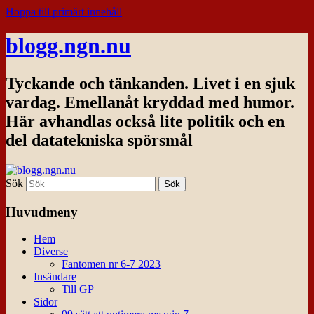
Hoppa till primärt innehåll
blogg.ngn.nu
Tyckande och tänkanden. Livet i en sjuk
vardag. Emellanåt kryddad med humor.
Här avhandlas också lite politik och en
del datatekniska spörsmål
Sök
Huvudmeny
Hem
Diverse
Fantomen nr 6-7 2023
Insändare
Till GP
Sidor