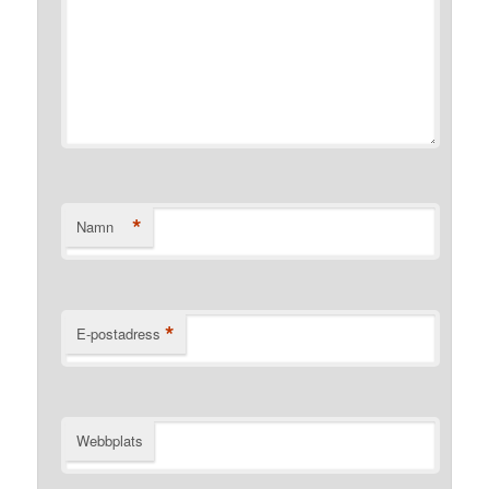
*
Namn
*
E-postadress
Webbplats