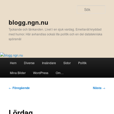
Hoppa
till
Sök
primärt
innehåll
blogg.ngn.nu
Tyckande och tänkanden. Livet i en sjuk vardag. Emellanåt kryddad
med humor. Här avhandlas också lite politik och en del datatekniska
spörsmål
Huvudmeny
Hem
Diverse
Insändare
Sidor
Politik
Mina Bilder
WordPress
Om…
Inläggsnavigering
←
Föregående
Nästa
→
Lördag