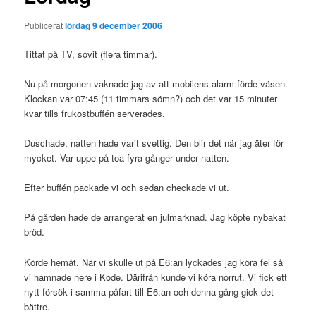
Publicerat
lördag 9 december 2006
Tittat på TV, sovit (flera timmar).
Nu på morgonen vaknade jag av att mobilens alarm förde väsen.
Klockan var 07:45 (11 timmars sömn?) och det var 15 minuter
kvar tills frukostbuffén serverades.
Duschade, natten hade varit svettig. Den blir det när jag äter för
mycket. Var uppe på toa fyra gånger under natten.
Efter buffén packade vi och sedan checkade vi ut.
På gården hade de arrangerat en julmarknad. Jag köpte nybakat
bröd.
Körde hemåt. När vi skulle ut på E6:an lyckades jag köra fel så
vi hamnade nere i Kode. Därifrån kunde vi köra norrut. Vi fick ett
nytt försök i samma påfart till E6:an och denna gång gick det
bättre.