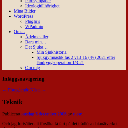
Partisympatier
Ideologitillhörighet
Mina Bilder
WordPress
PlugIn’s
WPadmin
Om…
Ädelmetaller
Bara min…
Det Sjuka…
Min Sjukhistoria
Sjukgymnastik fas 2 v13-16 (4v) 2021 efter
ländryggsoperation 1/3-21
Om mig
Inläggsnavigering
←
Föregående
Nästa
→
Teknik
Publicerat
onsdag 6 december 2006
av
nisse
Och jag fortsätter att försöka få fart på det trådlösa datanätverket –