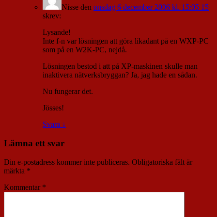
Nisse
den
onsdag 6 december 2006 kl. 15:05 15
skrev:
Lysande!
Inte f-n var lösningen att göra likadant på en WXP-PC
som på en W2K-PC, nejdå.
Lösningen bestod i att på XP-maskinen skulle man
inaktivera nätverksbryggan? Ja, jag hade en sådan.
Nu fungerar det.
Jösses!
Svara
↓
Lämna ett svar
Din e-postadress kommer inte publiceras.
Obligatoriska fält är
märkta
*
Kommentar
*