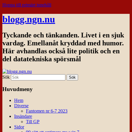
Hoppa till primärt innehåll
blogg.ngn.nu
Tyckande och tänkanden. Livet i en sjuk
vardag. Emellanåt kryddad med humor.
Här avhandlas också lite politik och en
del datatekniska spörsmål
Sök
Huvudmeny
Hem
Diverse
Fantomen nr 6-7 2023
Insändare
Till GP
Sidor