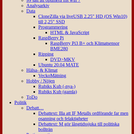
99 sätt att optimera ms win 7
Analysarkiv
Data
CloneZilla via liveUSB 2.25″ HD (OS Win10)
till 2,25″ SSD
Programmering
HTML & JavaScript
RaspBerry Pi
RaspBerry Pi3 B+ och Klimatsensor
BME280
Ripping
DVD>MKV
Ubuntu 20.04 MATE
Hälsa- & Klimat
VeckoMätning
Hobby / Nöjen
Rubiks Kub (-nya-)
Rubiks Kub (gamla)
ToDo
Politik
Debatt…
Debattext: Illa att IF Metalls ordförande far men
osanning och felaktigheter
Debattext: M gör långtidssjuka till politiska
bollträn