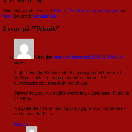
skam den som ger sig.
Detta inlägg publicerades i
Teknik
,
Överfört från ngn.blogga.nu
av
nisse
. Bokmärk
permalänken
.
2 svar på ”
Teknik
”
Nisse
den
onsdag 6 december 2006 kl. 14:01 14
skrev:
J-igt irriterande. På den andra PC'n (en gammal burk med
W2K) där fick jag fart på den trådlösa 3com USB
nätverksadaptern, trots aktiv brandvägg.
Skriver detta nu, via trådlös överföring, i lägenheten. Farten är
54 Mbps.
Nu gäller det att komma ihåg vad jag gjorde och upprepa det
med den andra PC'n.
Svara
↓