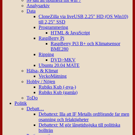
99 sätt att optimera ms win 7
Analysarkiv
Data
CloneZilla via liveUSB 2.25″ HD (OS Win10)
till 2,25″ SSD
Programmering
HTML & JavaScript
RaspBerry Pi
RaspBerry Pi3 B+ och Klimatsensor
BME280
Ripping
DVD>MKV
Ubuntu 20.04 MATE
Hälsa- & Klimat
VeckoMätning
Hobby / Nöjen
Rubiks Kub (-nya-)
Rubiks Kub (gamla)
ToDo
Politik
Debatt…
Debattext: Illa att IF Metalls ordförande far men
osanning och felaktigheter
Debattext: M gör långtidssjuka till politiska
bollträn