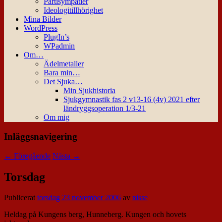
Partisympatier
Ideologitillhörighet
Mina Bilder
WordPress
PlugIn’s
WPadmin
Om…
Ädelmetaller
Bara min…
Det Sjuka…
Min Sjukhistoria
Sjukgymnastik fas 2 v13-16 (4v) 2021 efter
ländryggsoperation 1/3-21
Om mig
Inläggsnavigering
←
Föregående
Nästa
→
Torsdag
Publicerat
torsdag 23 november 2006
av
nisse
Heldag på Kungens berg, Hunneberg. Kungen och hovets