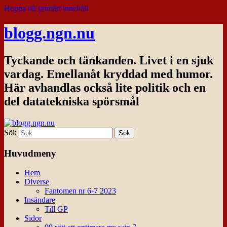
Hoppa till primärt innehåll
blogg.ngn.nu
Tyckande och tänkanden. Livet i en sjuk
vardag. Emellanåt kryddad med humor.
Här avhandlas också lite politik och en
del datatekniska spörsmål
Sök
Huvudmeny
Hem
Diverse
Fantomen nr 6-7 2023
Insändare
Till GP
Sidor