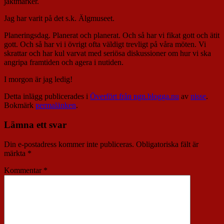
jaktmarker.
Jag har varit på det s.k. Älgmuseet.
Planeringsdag. Planerat och planerat. Och så har vi fikat gott och ätit
gott. Och så har vi i övrigt ofta väldigt trevligt på våra möten. Vi
skrattar och har kul varvat med seriösa diskussioner om hur vi ska
angripa framtiden och agera i nutiden.
I morgon är jag ledig!
Detta inlägg publicerades i
Överfört från ngn.blogga.nu
av
nisse
.
Bokmärk
permalänken
.
Lämna ett svar
Din e-postadress kommer inte publiceras.
Obligatoriska fält är
märkta
*
Kommentar
*