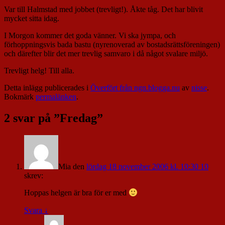
Var till Halmstad med jobbet (trevligt!). Åkte tåg. Det har blivit
mycket sitta idag.
I Morgon kommer det goda vänner. Vi ska jympa, och
förhoppningsvis bada bastu (nyrenoverad av bostadsrättsföreningen)
och därefter blir det mer trevlig samvaro i då något svalare miljö.
Trevligt helg! Till alla.
Detta inlägg publicerades i
Överfört från ngn.blogga.nu
av
nisse
.
Bokmärk
permalänken
.
2 svar på ”
Fredag
”
Mia
den
lördag 18 november 2006 kl. 10:30 10
skrev:
Hoppas helgen är bra för er med
Svara
↓