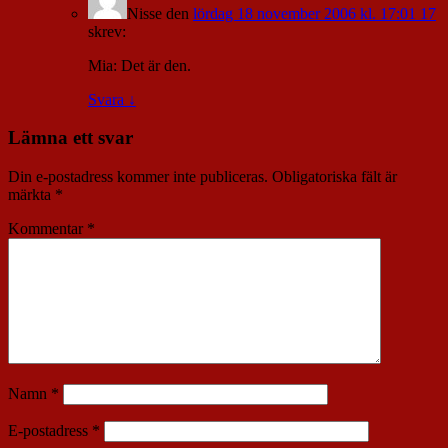
Nisse
den
lördag 18 november 2006 kl. 17:01 17
skrev:
Mia: Det är den.
Svara
↓
Lämna ett svar
Din e-postadress kommer inte publiceras.
Obligatoriska fält är
märkta
*
Kommentar
*
Namn
*
E-postadress
*