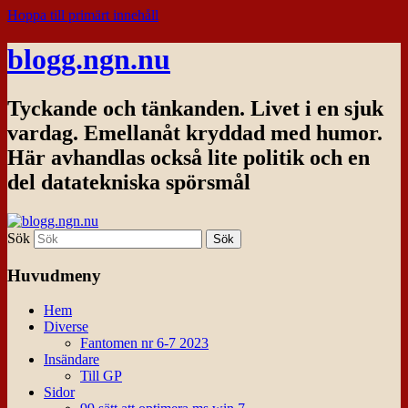
Hoppa till primärt innehåll
blogg.ngn.nu
Tyckande och tänkanden. Livet i en sjuk
vardag. Emellanåt kryddad med humor.
Här avhandlas också lite politik och en
del datatekniska spörsmål
Sök
Huvudmeny
Hem
Diverse
Fantomen nr 6-7 2023
Insändare
Till GP
Sidor