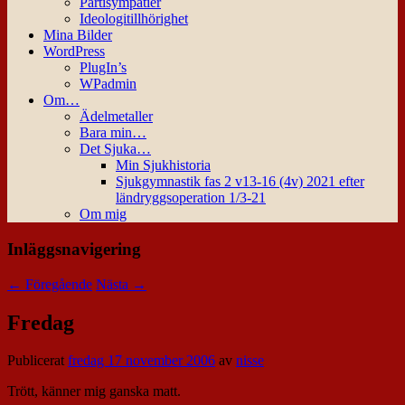
Partisympatier
Ideologitillhörighet
Mina Bilder
WordPress
PlugIn’s
WPadmin
Om…
Ädelmetaller
Bara min…
Det Sjuka…
Min Sjukhistoria
Sjukgymnastik fas 2 v13-16 (4v) 2021 efter
ländryggsoperation 1/3-21
Om mig
Inläggsnavigering
←
Föregående
Nästa
→
Fredag
Publicerat
fredag 17 november 2006
av
nisse
Trött, känner mig ganska matt.