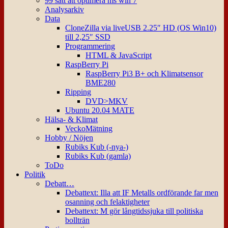
99 sätt att optimera ms win 7
Analysarkiv
Data
CloneZilla via liveUSB 2.25″ HD (OS Win10)
till 2,25″ SSD
Programmering
HTML & JavaScript
RaspBerry Pi
RaspBerry Pi3 B+ och Klimatsensor
BME280
Ripping
DVD>MKV
Ubuntu 20.04 MATE
Hälsa- & Klimat
VeckoMätning
Hobby / Nöjen
Rubiks Kub (-nya-)
Rubiks Kub (gamla)
ToDo
Politik
Debatt…
Debattext: Illa att IF Metalls ordförande far men
osanning och felaktigheter
Debattext: M gör långtidssjuka till politiska
bollträn