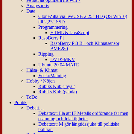
99 sätt att optimera ms win 7
Analysarkiv
Data
CloneZilla via liveUSB 2.25″ HD (OS Win10)
till 2,25″ SSD
Programmering
HTML & JavaScript
RaspBerry Pi
RaspBerry Pi3 B+ och Klimatsensor
BME280
Ripping
DVD>MKV
Ubuntu 20.04 MATE
Hälsa- & Klimat
VeckoMätning
Hobby / Nöjen
Rubiks Kub (-nya-)
Rubiks Kub (gamla)
ToDo
Politik
Debatt…
Debattext: Illa att IF Metalls ordförande far men
osanning och felaktigheter
Debattext: M gör långtidssjuka till politiska
bollträn