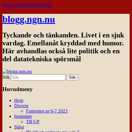
Hoppa till primärt innehåll
blogg.ngn.nu
Tyckande och tänkanden. Livet i en sjuk
vardag. Emellanåt kryddad med humor.
Här avhandlas också lite politik och en
del datatekniska spörsmål
Sök
Huvudmeny
Hem
Diverse
Fantomen nr 6-7 2023
Insändare
Till GP
Sidor