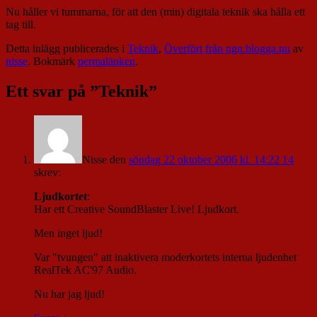
Nu håller vi tummarna, för att den (min) digitala teknik ska hålla ett
tag till.
Detta inlägg publicerades i
Teknik
,
Överfört från ngn.blogga.nu
av
nisse
. Bokmärk
permalänken
.
Ett svar på ”
Teknik
”
Nisse
den
söndag 22 oktober 2006 kl. 14:22 14
skrev:
Ljudkortet
:
Har ett Creative SoundBlaster Live! Ljudkort.
Men inget ljud!
Var "tvungen" att inaktivera moderkortets interna ljudenhet
RealTek AC'97 Audio.
Nu har jag ljud!