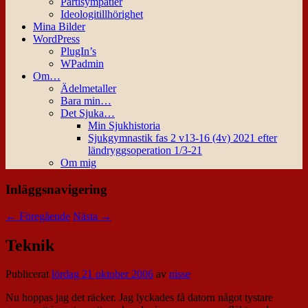
Partisympatier
Ideologitillhörighet
Mina Bilder
WordPress
PlugIn’s
WPadmin
Om…
Ädelmetaller
Bara min…
Det Sjuka…
Min Sjukhistoria
Sjukgymnastik fas 2 v13-16 (4v) 2021 efter
ländryggsoperation 1/3-21
Om mig
Inläggsnavigering
←
Föregående
Nästa
→
Teknik
Publicerat
lördag 21 oktober 2006
av
nisse
Nu hoppas jag det räcker. Jag lyckades få datorn något tystare