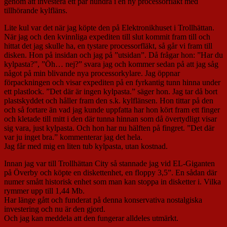
genom att investera ett par hundra i en ny processorfläkt med
tillhörande kylfläns.
Lite kul var det när jag köpte den på Elektronikhuset i Trollhättan.
När jag och den kvinnliga expediten till slut kommit fram till och
hittat det jag skulle ha, en tystare processorfläkt, så går vi fram till
disken. Hon på insidan och jag på ”utsidan”. Då frågar hon: ”Har du
kylpasta?”, ”Öh… nej?” svara jag och kommer sedan på att jag såg
något på min blivande nya processorkylare. Jag öppnar
förpackningen och visar expediten på en fyrkantig tunn hinna under
ett plastlock. ”Det där är ingen kylpasta.” säger hon. Jag tar då bort
plastskyddet och håller fram den s.k. kylflänsen. Hon tittar på den
och så fortare än vad jag kunde uppfatta har hon kört fram ett finger
och kletade till mitt i den där tunna hinnan som då övertydligt visar
sig vara, just kylpasta. Och hon har nu hälften på fingret. ”Det där
var ju inget bra.” kommenterar jag det hela.
Jag får med mig en liten tub kylpasta, utan kostnad.
Innan jag var till Trollhättan City så stannade jag vid EL-Giganten
på Överby och köpte en diskettenhet, en floppy 3,5”. En sådan där
numer smått historisk enhet som man kan stoppa in disketter i. Vilka
rymmer upp till 1,44 Mb.
Har länge gått och funderat på denna konservativa nostalgiska
investering och nu är den gjord.
Och jag kan meddela att den fungerar alldeles utmärkt.