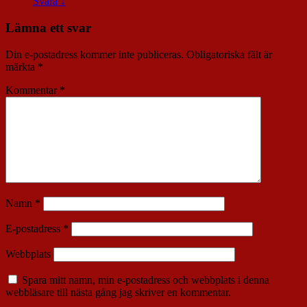
Svara
↓
Lämna ett svar
Din e-postadress kommer inte publiceras.
Obligatoriska fält är
märkta
*
Kommentar
*
Namn
*
E-postadress
*
Webbplats
Spara mitt namn, min e-postadress och webbplats i denna
webbläsare till nästa gång jag skriver en kommentar.