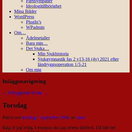
Partisympatier
Ideologitillhörighet
Mina Bilder
WordPress
PlugIn’s
WPadmin
Om…
Ädelmetaller
Bara min…
Det Sjuka…
Min Sjukhistoria
Sjukgymnastik fas 2 v13-16 (4v) 2021 efter
ländryggsoperation 1/3-21
Om mig
Inläggsnavigering
←
Föregående
Nästa
→
Torsdag
Publicerat
torsdag 7 september 2006
av
nisse
Idag är jag ledig. I morgon ska jag arbeta dubbelt. Då blir det