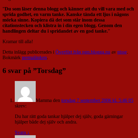
”
Du som läser denna blogg och känner att du vill vara med och
sprida godhet, en varm tanke. Kanske tända ett ljus i någons
mörka sinne. Kopiera då det som står inom dessa
citationstecken och klistra in i din egen blogg. Genom den
handlingen deltar du i spridandet av en god tanke.
”
Kramar till alla!
Detta inlägg publicerades i
Överfört från ngn.blogga.nu
av
nisse
.
Bokmärk
permalänken
.
6 svar på ”
Torsdag
”
Mamma
den
torsdag 7 september 2006 kl. 5:46 05
skrev:
Du har rätt goda tankar hjälper dej själv, goda gärningar
hjälper både dej själv och andra.
Svara
↓