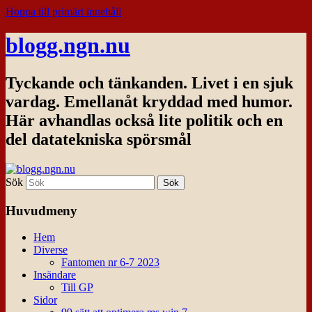
Hoppa till primärt innehåll
blogg.ngn.nu
Tyckande och tänkanden. Livet i en sjuk
vardag. Emellanåt kryddad med humor.
Här avhandlas också lite politik och en
del datatekniska spörsmål
Sök
Huvudmeny
Hem
Diverse
Fantomen nr 6-7 2023
Insändare
Till GP
Sidor