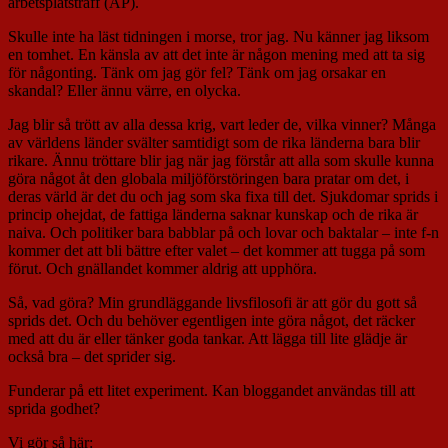
arbetsplatsträff (AP).
Skulle inte ha läst tidningen i morse, tror jag. Nu känner jag liksom
en tomhet. En känsla av att det inte är någon mening med att ta sig
för någonting. Tänk om jag gör fel? Tänk om jag orsakar en
skandal? Eller ännu värre, en olycka.
Jag blir så trött av alla dessa krig, vart leder de, vilka vinner? Många
av världens länder svälter samtidigt som de rika länderna bara blir
rikare. Ännu tröttare blir jag när jag förstår att alla som skulle kunna
göra något åt den globala miljöförstöringen bara pratar om det, i
deras värld är det du och jag som ska fixa till det. Sjukdomar sprids i
princip ohejdat, de fattiga länderna saknar kunskap och de rika är
naiva. Och politiker bara babblar på och lovar och baktalar – inte f-n
kommer det att bli bättre efter valet – det kommer att tugga på som
förut. Och gnällandet kommer aldrig att upphöra.
Så, vad göra? Min grundläggande livsfilosofi är att gör du gott så
sprids det. Och du behöver egentligen inte göra något, det räcker
med att du är eller tänker goda tankar. Att lägga till lite glädje är
också bra – det sprider sig.
Funderar på ett litet experiment. Kan bloggandet användas till att
sprida godhet?
Vi gör så här: