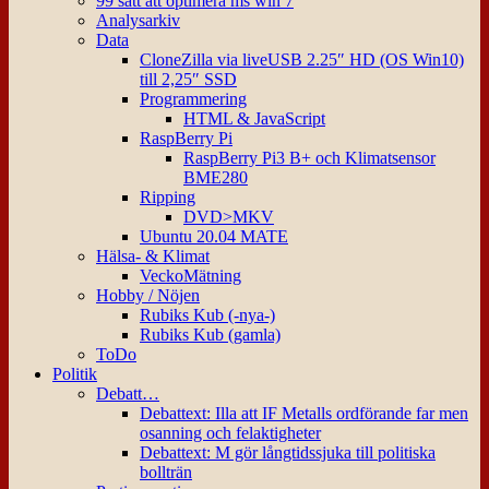
99 sätt att optimera ms win 7
Analysarkiv
Data
CloneZilla via liveUSB 2.25″ HD (OS Win10)
till 2,25″ SSD
Programmering
HTML & JavaScript
RaspBerry Pi
RaspBerry Pi3 B+ och Klimatsensor
BME280
Ripping
DVD>MKV
Ubuntu 20.04 MATE
Hälsa- & Klimat
VeckoMätning
Hobby / Nöjen
Rubiks Kub (-nya-)
Rubiks Kub (gamla)
ToDo
Politik
Debatt…
Debattext: Illa att IF Metalls ordförande far men
osanning och felaktigheter
Debattext: M gör långtidssjuka till politiska
bollträn