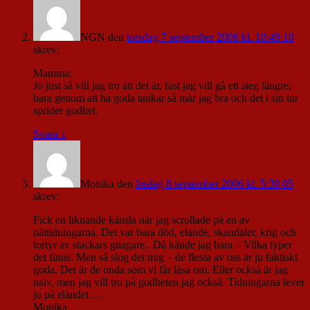
NGN
den
torsdag 7 september 2006 kl. 10:49 10
skrev:
Mamma:
Jo just så vill jag tro att det är, fast jag vill gå ett steg längre;
bara genom att ha goda tankar så mår jag bra och det i sin tur
sprider godhet.
Svara
↓
Monika
den
fredag 8 september 2006 kl. 5:39 05
skrev:
Fick en liknande känsla när jag scrollade på en av
nättidningarna. Det var bara död, elände, skandaler, krig och
tortyr av stackars gnagare.. Då kände jag bara – Vilka typer
det finns. Men så slog det mig – de flesta av oss är ju faktiskt
goda. Det är de onda som vi får läsa om. Eller också är jag
naiv, men jag vill tro på godheten jag också. Tidningarna lever
ju på eländet….
Monika