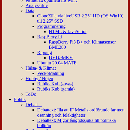
99 sätt att optimera ms win 7
Analysarkiv
Data
CloneZilla via liveUSB 2.25″ HD (OS Win10)
till 2,25″ SSD
Programmering
HTML & JavaScript
RaspBerry Pi
RaspBerry Pi3 B+ och Klimatsensor
BME280
Ripping
DVD>MKV
Ubuntu 20.04 MATE
Hälsa- & Klimat
VeckoMätning
Hobby / Nöjen
Rubiks Kub (-nya-)
Rubiks Kub (gamla)
ToDo
Politik
Debatt…
Debattext: Illa att IF Metalls ordförande far men
osanning och felaktigheter
Debattext: M gör långtidssjuka till politiska
bollträn