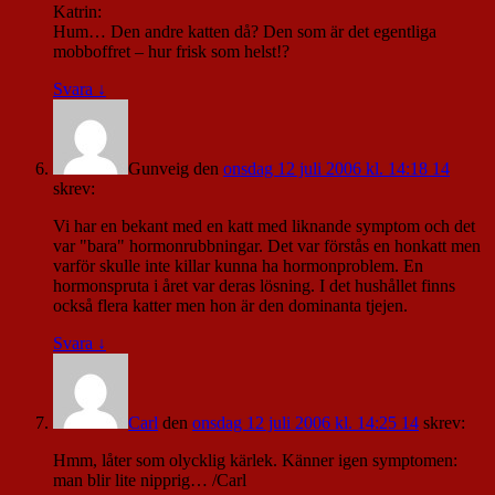
Katrin:
Hum… Den andre katten då? Den som är det egentliga
mobboffret – hur frisk som helst!?
Svara
↓
Gunveig
den
onsdag 12 juli 2006 kl. 14:18 14
skrev:
Vi har en bekant med en katt med liknande symptom och det
var "bara" hormonrubbningar. Det var förstås en honkatt men
varför skulle inte killar kunna ha hormonproblem. En
hormonspruta i året var deras lösning. I det hushållet finns
också flera katter men hon är den dominanta tjejen.
Svara
↓
Carl
den
onsdag 12 juli 2006 kl. 14:25 14
skrev:
Hmm, låter som olycklig kärlek. Känner igen symptomen:
man blir lite nipprig… /Carl