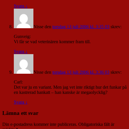
Svara
↓
Nisse
den
torsdag 13 juli 2006 kl. 3:35 03
skrev:
Gunveig:
Vi får se vad veterinären kommer fram till.
Svara
↓
Nisse
den
torsdag 13 juli 2006 kl. 3:36 03
skrev:
Carl:
Det var ju en variant. Men jag vet inte riktigt hur det funkar på
en kastrerad hankatt – han kanske är megaolycklig?
Svara
↓
Lämna ett svar
Din e-postadress kommer inte publiceras.
Obligatoriska fält är