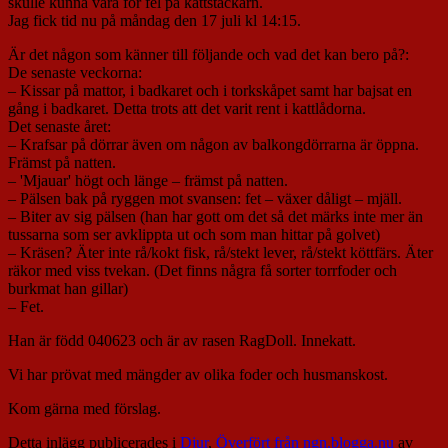
skulle kunna vara för fel på kattstackarn.
Jag fick tid nu på måndag den 17 juli kl 14:15.
Är det någon som känner till följande och vad det kan bero på?:
De senaste veckorna:
– Kissar på mattor, i badkaret och i torkskåpet samt har bajsat en
gång i badkaret. Detta trots att det varit rent i kattlådorna.
Det senaste året:
– Krafsar på dörrar även om någon av balkongdörrarna är öppna.
Främst på natten.
– 'Mjauar' högt och länge – främst på natten.
– Pälsen bak på ryggen mot svansen: fet – växer dåligt – mjäll.
– Biter av sig pälsen (han har gott om det så det märks inte mer än
tussarna som ser avklippta ut och som man hittar på golvet)
– Kräsen? Äter inte rå/kokt fisk, rå/stekt lever, rå/stekt köttfärs. Äter
räkor med viss tvekan. (Det finns några få sorter torrfoder och
burkmat han gillar)
– Fet.
Han är född 040623 och är av rasen RagDoll. Innekatt.
Vi har prövat med mängder av olika foder och husmanskost.
Kom gärna med förslag.
Detta inlägg publicerades i
Djur
,
Överfört från ngn.blogga.nu
av