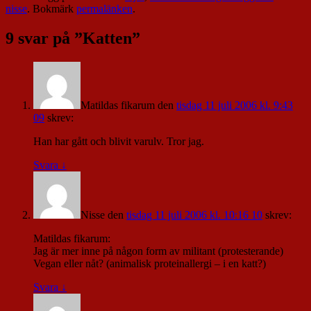
nisse
. Bokmärk
permalänken
.
9 svar på ”
Katten
”
Matildas fikarum
den
tisdag 11 juli 2006 kl. 9:43
09
skrev:
Han har gått och blivit varulv. Tror jag.
Svara
↓
Nisse
den
tisdag 11 juli 2006 kl. 10:16 10
skrev:
Matildas fikarum:
Jag är mer inne på någon form av militant (protesterande)
Vegan eller nåt? (animalisk proteinallergi – i en katt?)
Svara
↓