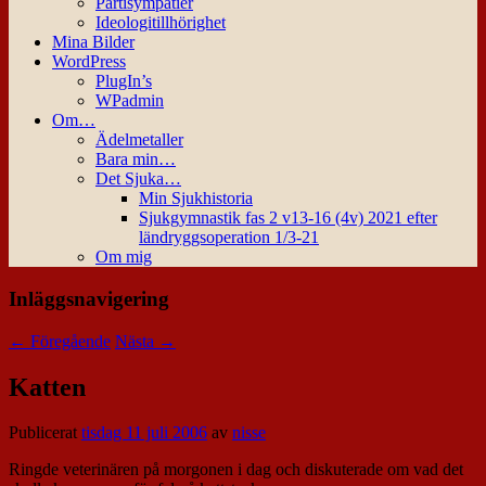
Partisympatier
Ideologitillhörighet
Mina Bilder
WordPress
PlugIn’s
WPadmin
Om…
Ädelmetaller
Bara min…
Det Sjuka…
Min Sjukhistoria
Sjukgymnastik fas 2 v13-16 (4v) 2021 efter
ländryggsoperation 1/3-21
Om mig
Inläggsnavigering
←
Föregående
Nästa
→
Katten
Publicerat
tisdag 11 juli 2006
av
nisse
Ringde veterinären på morgonen i dag och diskuterade om vad det