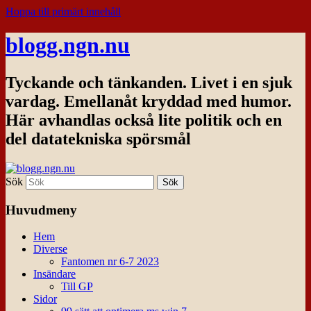
Hoppa till primärt innehåll
blogg.ngn.nu
Tyckande och tänkanden. Livet i en sjuk
vardag. Emellanåt kryddad med humor.
Här avhandlas också lite politik och en
del datatekniska spörsmål
Sök
Huvudmeny
Hem
Diverse
Fantomen nr 6-7 2023
Insändare
Till GP
Sidor