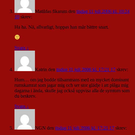
Matildas fikarum
den
tisdag 11 juli 2006 kl. 10:24
10
skrev:
Ha ha. Nä, allvarligt, hoppas han mår bättre snart.
Svara
↓
Katrin
den
tisdag 11 juli 2006 kl. 17:21 17
skrev:
Hum… om jag bodde tillsammans med en mycket dominant
rumskamrat som jagar mig och ser stor glädje i att plåga mig
dagarna i ända, skulle jag också uppvisa alla de symtom som
du beskrev.
Svara
↓
NGN
den
tisdag 11 juli 2006 kl. 17:21 17
skrev: