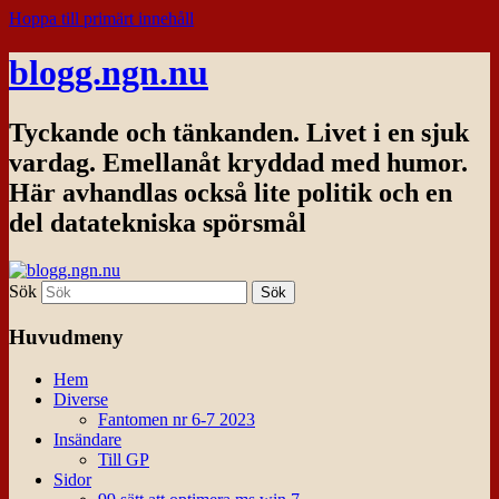
Hoppa till primärt innehåll
blogg.ngn.nu
Tyckande och tänkanden. Livet i en sjuk
vardag. Emellanåt kryddad med humor.
Här avhandlas också lite politik och en
del datatekniska spörsmål
Sök
Huvudmeny
Hem
Diverse
Fantomen nr 6-7 2023
Insändare
Till GP
Sidor