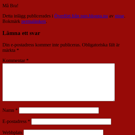
Må Bra!
Detta inlägg publicerades i
Överfört från ngn.blogga.nu
av
nisse
.
Bokmärk
permalänken
.
Lämna ett svar
Din e-postadress kommer inte publiceras.
Obligatoriska fält är
märkta
*
Kommentar
*
Namn
*
E-postadress
*
Webbplats