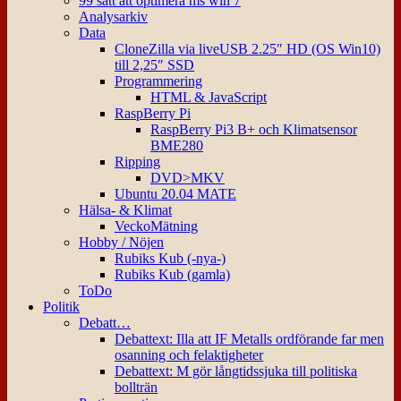
99 sätt att optimera ms win 7
Analysarkiv
Data
CloneZilla via liveUSB 2.25″ HD (OS Win10)
till 2,25″ SSD
Programmering
HTML & JavaScript
RaspBerry Pi
RaspBerry Pi3 B+ och Klimatsensor
BME280
Ripping
DVD>MKV
Ubuntu 20.04 MATE
Hälsa- & Klimat
VeckoMätning
Hobby / Nöjen
Rubiks Kub (-nya-)
Rubiks Kub (gamla)
ToDo
Politik
Debatt…
Debattext: Illa att IF Metalls ordförande far men
osanning och felaktigheter
Debattext: M gör långtidssjuka till politiska
bollträn