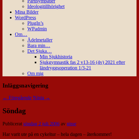
Partisympatier
Ideologitillhörighet
Mina Bilder
WordPress
PlugIn’s
WPadmin
Om…
Ädelmetaller
Bara min…
Det Sjuka…
Min Sjukhistoria
Sjukgymnastik fas 2 v13-16 (4v) 2021 efter
ländryggsoperation 1/3-21
Om mig
Inläggsnavigering
←
Föregående
Nästa
→
Söndag
Publicerat
söndag 2 juli 2006
av
nisse
Har varit ute på en cykeltur – hela dagen – återkommer!