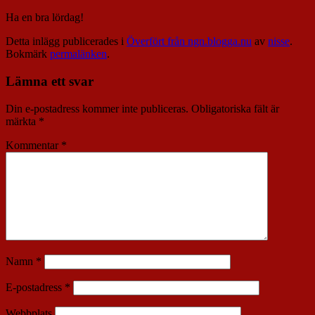
Ha en bra lördag!
Detta inlägg publicerades i
Överfört från ngn.blogga.nu
av
nisse
.
Bokmärk
permalänken
.
Lämna ett svar
Din e-postadress kommer inte publiceras.
Obligatoriska fält är
märkta
*
Kommentar
*
Namn
*
E-postadress
*
Webbplats