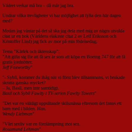
Vädret verkar må bra – då mår jag bra.
Undrar vilka trevligheter vi har möjlighet att fylla den här dagen
med?
Medan jag väntar på det så ska jag dela med mig av några utvalda
citat ur en bok (Världens elakaste citat 2 av Leif Eriksson och
Kristoffer Lind) jag fick av mor på min födelsedag;
Tema "Kärlek och äktenskap":
"Att gifta sig för att få sex är som att köpa en Boeing 747 för att få
gratis jordnötter.
Jeff Foxworthy
"
"- Sybil, kommer du ihåg när vi först blev tillsammans, vi brukade
skratta ganska mycket?
– Ja, Basil, men inte samtidigt.
Basil och Sybil Fawlty i TV-serien Fawlty Towers
"
"Det var en väldigt uppslitande skilsmässa eftersom det fanns ett
barn med i bilden. Han.
Wendy Liebman
"
"Vårt sexliv var en förolämpning mot sex.
Rosamund Lehman
"