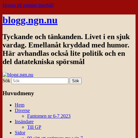
Hoppa till primärt innehåll
blogg.ngn.nu
Tyckande och tänkanden. Livet i en sjuk
vardag. Emellanåt kryddad med humor.
Här avhandlas också lite politik och en
del datatekniska spörsmål
Sök
Huvudmeny
Hem
Diverse
Fantomen nr 6-7 2023
Insändare
Till GP
Sidor