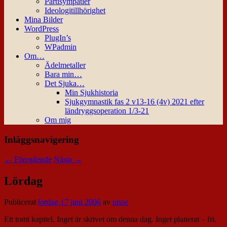
Partisympatier
Ideologitillhörighet
Mina Bilder
WordPress
PlugIn’s
WPadmin
Om…
Ädelmetaller
Bara min…
Det Sjuka…
Min Sjukhistoria
Sjukgymnastik fas 2 v13-16 (4v) 2021 efter
ländryggsoperation 1/3-21
Om mig
Inläggsnavigering
←
Föregående
Nästa
→
Lördag
Publicerat
lördag 17 juni 2006
av
nisse
Ett tomt kapitel. Inget är skrivet om denna dag. Inget planerat – fri.