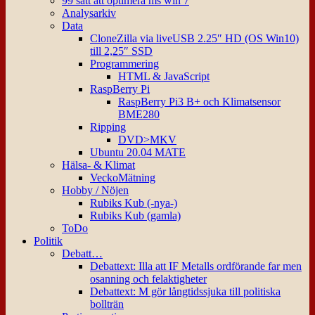
99 sätt att optimera ms win 7
Analysarkiv
Data
CloneZilla via liveUSB 2.25″ HD (OS Win10)
till 2,25″ SSD
Programmering
HTML & JavaScript
RaspBerry Pi
RaspBerry Pi3 B+ och Klimatsensor
BME280
Ripping
DVD>MKV
Ubuntu 20.04 MATE
Hälsa- & Klimat
VeckoMätning
Hobby / Nöjen
Rubiks Kub (-nya-)
Rubiks Kub (gamla)
ToDo
Politik
Debatt…
Debattext: Illa att IF Metalls ordförande far men
osanning och felaktigheter
Debattext: M gör långtidssjuka till politiska
bollträn