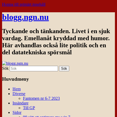
Hoppa till primärt innehåll
blogg.ngn.nu
Tyckande och tänkanden. Livet i en sjuk
vardag. Emellanåt kryddad med humor.
Här avhandlas också lite politik och en
del datatekniska spörsmål
Sök
Huvudmeny
Hem
Diverse
Fantomen nr 6-7 2023
Insändare
Till GP
Sidor