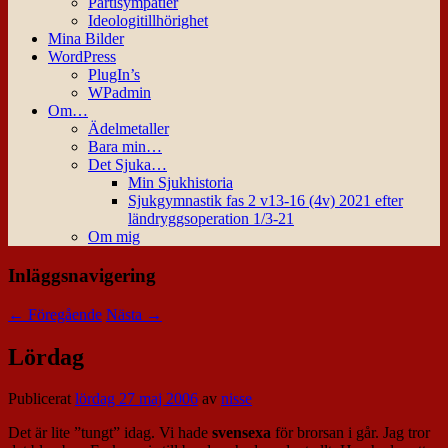
Partisympatier
Ideologitillhörighet
Mina Bilder
WordPress
PlugIn’s
WPadmin
Om…
Ädelmetaller
Bara min…
Det Sjuka…
Min Sjukhistoria
Sjukgymnastik fas 2 v13-16 (4v) 2021 efter
ländryggsoperation 1/3-21
Om mig
Inläggsnavigering
←
Föregående
Nästa
→
Lördag
Publicerat
lördag 27 maj 2006
av
nisse
Det är lite ”tungt” idag. Vi hade
svensexa
för brorsan i går. Jag tror