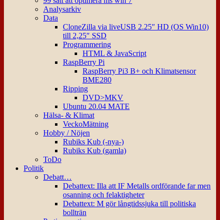
99 sätt att optimera ms win 7
Analysarkiv
Data
CloneZilla via liveUSB 2.25″ HD (OS Win10)
till 2,25″ SSD
Programmering
HTML & JavaScript
RaspBerry Pi
RaspBerry Pi3 B+ och Klimatsensor
BME280
Ripping
DVD>MKV
Ubuntu 20.04 MATE
Hälsa- & Klimat
VeckoMätning
Hobby / Nöjen
Rubiks Kub (-nya-)
Rubiks Kub (gamla)
ToDo
Politik
Debatt…
Debattext: Illa att IF Metalls ordförande far men
osanning och felaktigheter
Debattext: M gör långtidssjuka till politiska
bollträn