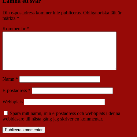
Lämna ett svar
Din e-postadress kommer inte publiceras.
Obligatoriska fält är
märkta
*
Kommentar
*
Namn
*
E-postadress
*
Webbplats
Spara mitt namn, min e-postadress och webbplats i denna
webbläsare till nästa gång jag skriver en kommentar.