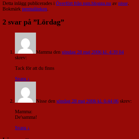
Detta inlägg publicerades i
Överfört från ngn.blogga.nu
av
nisse
.
Bokmärk
permalänken
.
2 svar på ”
Lördag
”
Mamma
den
söndag 28 maj 2006 kl. 4:39 04
skrev:
Tack för att du finns
Svara
↓
Nisse
den
söndag 28 maj 2006 kl. 6:44 06
skrev:
Mamma:
De'samma!
Svara
↓