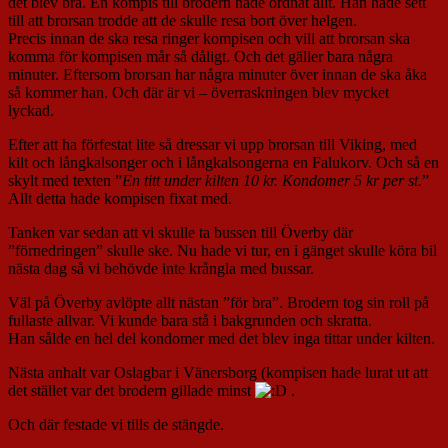
det blev bra. En kompis till brodern hade ordnat allt. Han hade sett
till att brorsan trodde att de skulle resa bort över helgen.
Precis innan de ska resa ringer kompisen och vill att brorsan ska
komma för kompisen mår så dåligt. Och det gäller bara några
minuter. Eftersom brorsan har några minuter över innan de ska åka
så kommer han. Och där är vi – överraskningen blev mycket
lyckad.
Efter att ha förfestat lite så dressar vi upp brorsan till Viking, med
kilt och långkalsonger och i långkalsongerna en Falukorv. Och så en
skylt med texten ”
En titt under kilten 10 kr. Kondomer 5 kr per st.
”
Allt detta hade kompisen fixat med.
Tanken var sedan att vi skulle ta bussen till Överby där
”förnedringen” skulle ske. Nu hade vi tur, en i gänget skulle köra bil
nästa dag så vi behövde inte krångla med bussar.
Väl på Överby avlöpte allt nästan ”för bra”. Brodern tog sin roll på
fullaste allvar. Vi kunde bara stå i bakgrunden och skratta.
Han sålde en hel del kondomer med det blev inga tittar under kilten.
Nästa anhalt var Oslagbar i Vänersborg (kompisen hade lurat ut att
det stället var det brodern gillade minst
.
Och där festade vi tills de stängde.