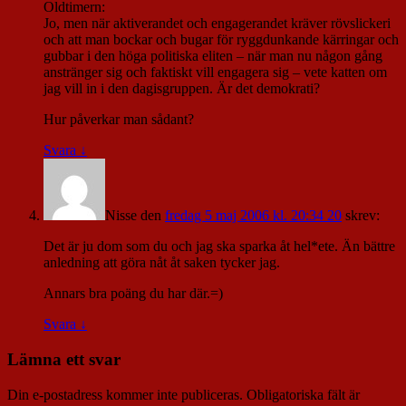
Oldtimern:
Jo, men när aktiverandet och engagerandet kräver rövslickeri
och att man bockar och bugar för ryggdunkande kärringar och
gubbar i den höga politiska eliten – när man nu någon gång
anstränger sig och faktiskt vill engagera sig – vete katten om
jag vill in i den dagisgruppen. Är det demokrati?
Hur påverkar man sådant?
Svara
↓
Nisse
den
fredag 5 maj 2006 kl. 20:34 20
skrev:
Det är ju dom som du och jag ska sparka åt hel*ete. Än bättre
anledning att göra nåt åt saken tycker jag.
Annars bra poäng du har där.=)
Svara
↓
Lämna ett svar
Din e-postadress kommer inte publiceras.
Obligatoriska fält är