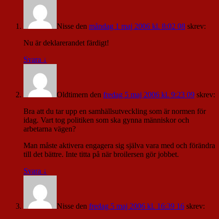
Nisse
den
måndag 1 maj 2006 kl. 8:02 08
skrev:
Nu är deklarerandet färdigt!
Svara
↓
Oldtimern
den
fredag 5 maj 2006 kl. 9:23 09
skrev:
Bra att du tar upp en samhällsutveckling som är normen för
idag. Vart tog politiken som ska gynna människor och
arbetarna vägen?
Man måste aktivera engagera sig själva vara med och förändra
till det bättre. Inte titta på när broilersen gör jobbet.
Svara
↓
Nisse
den
fredag 5 maj 2006 kl. 16:39 16
skrev: