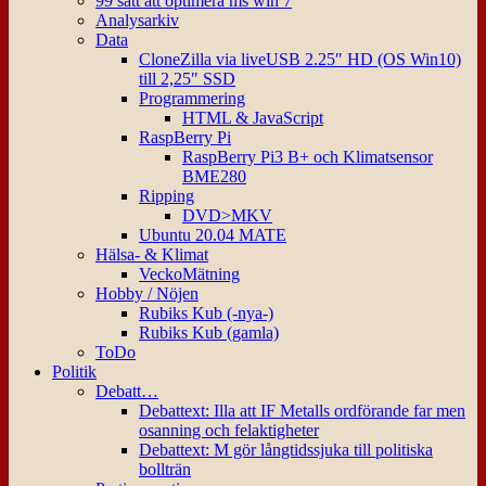
99 sätt att optimera ms win 7
Analysarkiv
Data
CloneZilla via liveUSB 2.25″ HD (OS Win10)
till 2,25″ SSD
Programmering
HTML & JavaScript
RaspBerry Pi
RaspBerry Pi3 B+ och Klimatsensor
BME280
Ripping
DVD>MKV
Ubuntu 20.04 MATE
Hälsa- & Klimat
VeckoMätning
Hobby / Nöjen
Rubiks Kub (-nya-)
Rubiks Kub (gamla)
ToDo
Politik
Debatt…
Debattext: Illa att IF Metalls ordförande far men
osanning och felaktigheter
Debattext: M gör långtidssjuka till politiska
bollträn