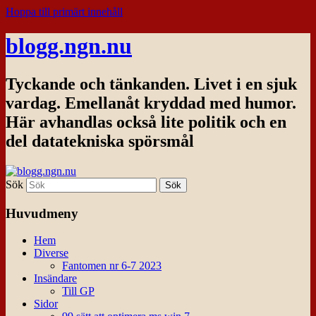
Hoppa till primärt innehåll
blogg.ngn.nu
Tyckande och tänkanden. Livet i en sjuk
vardag. Emellanåt kryddad med humor.
Här avhandlas också lite politik och en
del datatekniska spörsmål
Sök
Huvudmeny
Hem
Diverse
Fantomen nr 6-7 2023
Insändare
Till GP
Sidor