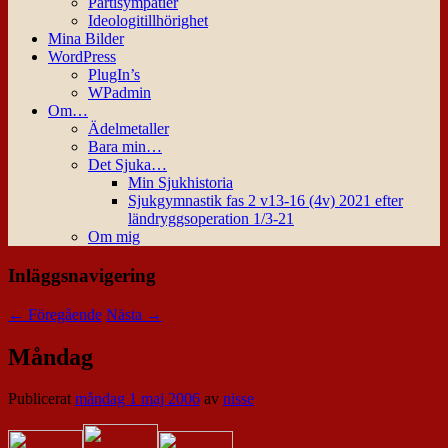
Partisympatier
Ideologitillhörighet
Mina Bilder
WordPress
PlugIn’s
WPadmin
Om…
Ädelmetaller
Bara min…
Det Sjuka…
Min Sjukhistoria
Sjukgymnastik fas 2 v13-16 (4v) 2021 efter
ländryggsoperation 1/3-21
Om mig
Inläggsnavigering
←
Föregående
Nästa
→
Måndag
Publicerat
måndag 1 maj 2006
av
nisse