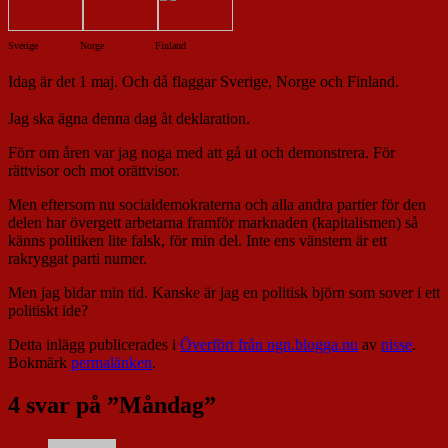
Sverige
Norge
Finland
Idag är det 1 maj. Och då flaggar Sverige, Norge och Finland.
Jag ska ägna denna dag åt deklaration.
Förr om åren var jag noga med att gå ut och demonstrera. För
rättvisor och mot orättvisor.
Men eftersom nu socialdemokraterna och alla andra partier för den
delen har övergett arbetarna framför marknaden (kapitalismen) så
känns politiken lite falsk, för min del. Inte ens vänstern är ett
rakryggat parti numer.
Men jag bidar min tid. Kanske är jag en politisk björn som sover i ett
politiskt ide?
Detta inlägg publicerades i
Överfört från ngn.blogga.nu
av
nisse
.
Bokmärk
permalänken
.
4 svar på ”
Måndag
”