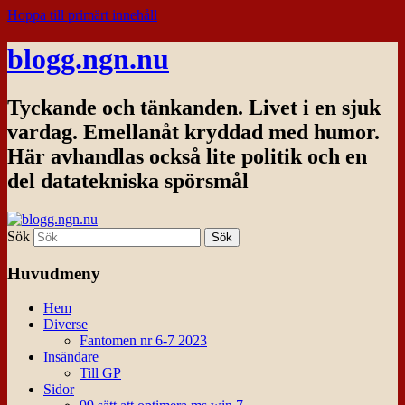
Hoppa till primärt innehåll
blogg.ngn.nu
Tyckande och tänkanden. Livet i en sjuk
vardag. Emellanåt kryddad med humor.
Här avhandlas också lite politik och en
del datatekniska spörsmål
Sök
Huvudmeny
Hem
Diverse
Fantomen nr 6-7 2023
Insändare
Till GP
Sidor