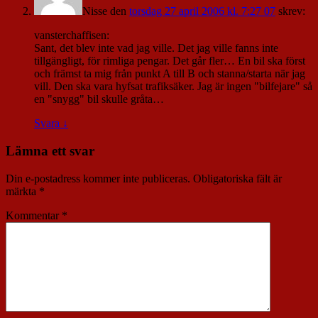
Nisse
den
torsdag 27 april 2006 kl. 7:27 07
skrev:
vansterchaffisen:
Sant, det blev inte vad jag ville. Det jag ville fanns inte
tillgängligt, för rimliga pengar. Det går fler… En bil ska först
och främst ta mig från punkt A till B och stanna/starta när jag
vill. Den ska vara hyfsat trafiksäker. Jag är ingen "bilfejare" så
en "snygg" bil skulle gråta…
Svara
↓
Lämna ett svar
Din e-postadress kommer inte publiceras.
Obligatoriska fält är
märkta
*
Kommentar
*