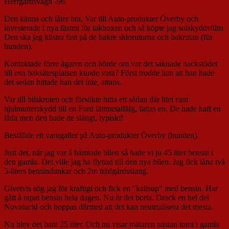
Herrgårdsvagn -96.
Den känns och låter bra. Var till Auto-produkter Överby och
investerade i nya fästen för takboxen och så köpte jag solskyddsfilm.
Den ska jag klistra fast på de bakre sidorutorna och bakrutan (för
hunden).
Kontaktade förre ägaren och hörde om var det saknade nackstödet
till ena baksätesplatsen kunde vara? Först trodde han att han hade
det sedan hittade han det inte, attans.
Var till bilskroten och försökte hitta ett sådan där litet runt
hjulmutterskydd till en Ford lättmetalfälg, fattas en. De hade haft en
låda men den hade de slängt, typiskt!
Beställde ett varugaller på Auto-produkter Överby (hunden).
Just det, när jag var å hämtade bilen så hade vi ju 45 liter bensin i
den gamla. Det ville jag ha flyttad till den nya bilen. Jag fick låna två
5-liters bensindunkar och 2m trädgårdsslang.
Givetvis sög jag för kraftigt och fick en "kallsup" med bensin. Har
gått å rapat bensin hela dagen. Nu är det borta. Drack en hel del
Novalucid och hoppas därmed att det kan neutrtalisera det mesta.
Nu blev det bara 25 liter. Och nu visar mätaren nästan tomt i gamla