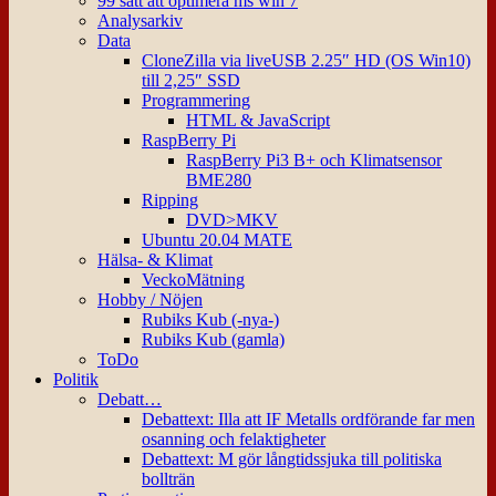
99 sätt att optimera ms win 7
Analysarkiv
Data
CloneZilla via liveUSB 2.25″ HD (OS Win10)
till 2,25″ SSD
Programmering
HTML & JavaScript
RaspBerry Pi
RaspBerry Pi3 B+ och Klimatsensor
BME280
Ripping
DVD>MKV
Ubuntu 20.04 MATE
Hälsa- & Klimat
VeckoMätning
Hobby / Nöjen
Rubiks Kub (-nya-)
Rubiks Kub (gamla)
ToDo
Politik
Debatt…
Debattext: Illa att IF Metalls ordförande far men
osanning och felaktigheter
Debattext: M gör långtidssjuka till politiska
bollträn