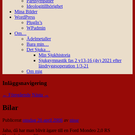
Partisympatier
Ideologitillhörighet
Mina Bilder
WordPress
PlugIn’s
WPadmin
Om…
Ädelmetaller
Bara min…
Det Sjuka…
Min Sjukhistoria
Sjukgymnastik fas 2 v13-16 (4v) 2021 efter
ländryggsoperation 1/3-21
Om mig
Inläggsnavigering
←
Föregående
Nästa
→
Bilar
Publicerat
onsdag 26 april 2006
av
nisse
Jaha, då har man blivit ägare till en Ford Mondeo 2,0 RS