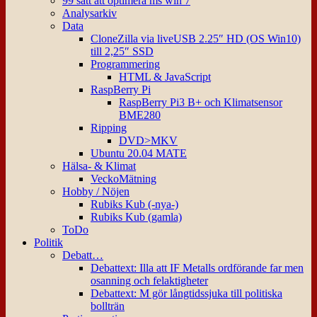
99 sätt att optimera ms win 7
Analysarkiv
Data
CloneZilla via liveUSB 2.25″ HD (OS Win10)
till 2,25″ SSD
Programmering
HTML & JavaScript
RaspBerry Pi
RaspBerry Pi3 B+ och Klimatsensor
BME280
Ripping
DVD>MKV
Ubuntu 20.04 MATE
Hälsa- & Klimat
VeckoMätning
Hobby / Nöjen
Rubiks Kub (-nya-)
Rubiks Kub (gamla)
ToDo
Politik
Debatt…
Debattext: Illa att IF Metalls ordförande far men
osanning och felaktigheter
Debattext: M gör långtidssjuka till politiska
bollträn