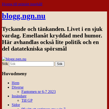
Hoppa till primärt innehåll
blogg.ngn.nu
Tyckande och tänkanden. Livet i en sjuk
vardag. Emellanåt kryddad med humor.
Här avhandlas också lite politik och en
del datatekniska spörsmål
Sök
Huvudmeny
Hem
Diverse
Fantomen nr 6-7 2023
Insändare
Till GP
Sidor