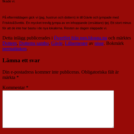
fikade vi.
På eftermiddagen gick vi (jag, hustrun och dottern) in till Gävle och jympade med
Friskis&Svettis. En mycket trevlig jympa av en inhoppande (ersättare) tjej. Ett stort minus
för att de inte har bastu i de nya lokalerna. Resten av dagen slappade vi.
Detta inlägg publicerades i
Överfört från ngn.blogga.nu
och märktes
Dottern
,
Dotterns sambo
,
Gävle
,
Lillsemester
av
nisse
. Bokmärk
permalänken
.
Lämna ett svar
Din e-postadress kommer inte publiceras.
Obligatoriska fält är
märkta
*
Kommentar
*