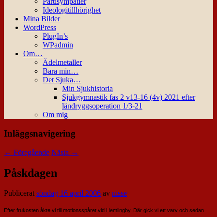
Partisympatier
Ideologitillhörighet
Mina Bilder
WordPress
PlugIn’s
WPadmin
Om…
Ädelmetaller
Bara min…
Det Sjuka…
Min Sjukhistoria
Sjukgymnastik fas 2 v13-16 (4v) 2021 efter
ländryggsoperation 1/3-21
Om mig
Inläggsnavigering
←
Föregående
Nästa
→
Påskdagen
Publicerat
söndag 16 april 2006
av
nisse
Efter frukosten åkte vi till motionsspåret vid Hemlingby. Där gick vi ett varv och sedan