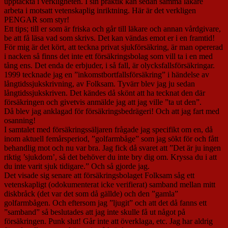
upptäckta i verkligheten. I sin praktik kan sedan samma läkare
arbeta i motsatt vetenskaplig inriktning. Här är det verkligen
PENGAR som styr!
Ett tips; till er som är friska och går till läkare och annan vårdgivare,
be att få läsa vad som skrivs. Det kan vändas emot er i en framtid!
För mig är det kört, att teckna privat sjukförsäkring, är man opererad
i nacken så finns det inte ett försäkringsbolag som vill ta i en med
tång ens. Det enda de erbjuder, i så fall, är olycksfallsförsäkringar.
1999 tecknade jag en ”inkomstbortfallsförsäkring” i händelse av
långtidssjukskrivning, av Folksam. Tyvärr blev jag ju sedan
långtidssjukskriven. Det kändes då skönt att ha tecknat den där
försäkringen och givetvis anmälde jag att jag ville ”ta ut den”.
Då blev jag anklagad för försäkringsbedrägeri! Och att jag fart med
osanning!
I samtalet med försäkringssäljaren frågade jag specifikt om en, då
inom aktuell femårsperiod, ”golfarmbåge” som jag sökt för och fått
behandlig mot och nu var bra. Jag fick då svaret att ”Det är ju ingen
riktig ’sjukdom’, så det behöver du inte bry dig om. Kryssa du i att
du inte varit sjuk tidigare.” Och så gjorde jag.
Det visade sig senare att försäkringsbolaget Folksam såg ett
vetenskapligt (odokumenterat icke verifierat) samband mellan mitt
diskbråck (det var det som då gällde) och den ”gamla”
golfarmbågen. Och eftersom jag ”ljugit” och att det då fanns ett
”samband” så beslutades att jag inte skulle få ut något på
försäkringen. Punk slut! Går inte att överklaga, etc. Jag har aldrig