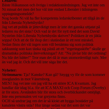
Ledaren:
Bäste Håkansson och övriga i redaktionsledningen. Jag vet inte om
Ni missat det men det bor väl inte endast Liberaler i tidningens
upptagningsområde?
Nog borde Ni väl ha fler kompetenta ledarskribenter att tillgå än de
från Liberala Nyhetsbyrån?
Jag vet att politik är jätteviktigt men är inte det ganska uttjatat på
ledaren nu det sista? Och vad är det för nytt med det som David
Nyström från Liberala Nyhetsbyrån skriver? Politiken är en jäkla
soppa! Och att de får ihop det i slutändan är ett rent mirakel.
Sedan finns det väl ingen som vill benämna sig som politisk
sakkunnig som kan tänka sig påstå att ett ”regeringsskifte” skulle ge
dramatiska politiska återverkningar? Att: ”Nu jävlar blir det ordning!
Nu blir det bättre!” Tror man det då är man utomordentligt naiv. Mer
än vad jag är. Och det vill inte säga lite det.
Nyheter:
Strömmarn:
Tja? Kanske? Kan gå? Snygg vy för de som kommer
inseglandes in mot Vänersborg.
MEN! Jag vet inte om jag vill ha ett större ICA Kvantum. Jag
handlar där idag bl.a. för att ICA MAXI och Coop Forum (Överby)
är för stora. Avstånden blir för stora och överblickandet omöjligt.
Inte ens personalen vet var grejorna finns.
OCH så undrar jag om det är så klokt att bygga bostäder på
kanalens västra sida? Hur länge sedan var det som det var