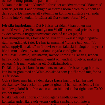
översvämningsproblem, på den ”ön”?
Vi kan inte lita på att Vattenfall fortsätter att ”övertömma” Vänern så
som de gör nu. Landhöjningen är större i norra delen av Vänern än i
den södra. Det innebär att vattennivån kommer att stiga i vår ända.
Om nu inte Vattenfall fortsätter att låta vattnet ”forsa” iväg.
Försäkringsbolagen:
Det Ni läser på sidan 7 kan bli en mer
utbredd verklighet för samtliga om Vi tillåter en ökad privatisering
av det Svenska trygghetssystemet och då tänker jag på
Försäkringskassan, i första hand. Nu är ju F-kassan ingen ”gulle-
gull”-myndighet, i sig. De har ju anammat ”tuffare tag” och ”Vi
måste uppfylla målen.” m.fl. deviser som faktiskt i mångt om mycket
hör hemma i den privata marknadsstyrda verkligheten.
Det Lasse Gilmsjö, Trollhättan, råkade ut för 1996 är tragiskt och
hemskt och omänskligt samt cyniskt och endast, givetvis, inriktat på
pengar. När man kontaktar ett försäkringsbolag.
De läkare jag är i kontakt med, nu, menar att de besvär jag har nu,
kan ha att göra med en Whiplash-skada som jag ”ådrog” mig för ca
30 år sedan.
Och så läser man här att den skada Lasse har, inte kan ha med
olyckan sex-åtta veckor tidigare att göra, då han stillastående, i sin
bil, blev påkörd bakifrån av en annan bil med en hastighet om 70-90
km per timma?
Ni ska veta det att försäkringsbolagens handläggare och
konsulterande läkare gör vetenskapliga samband som inte är