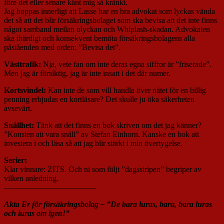
före det eller senare känt mig så kränkt.
Jag hoppas innerligt att Lasse har en bra advokat som lyckas vända
det så att det blir försäkringsbolaget som ska bevisa att det inte finns
något samband mellan olyckan och Whiplash-skadan. Advokaten
ska ihärdigt och konsekvent bemöta försäkringsbolagens alla
påståenden med orden: ”Bevisa det”.
Västtrafik:
Nja, vete fan om inte deras egna siffror är ”friserade”.
Men jag är försiktig, jag är inte insatt i det där numer.
Kortsvindel:
Kan inte de som vill handla över nätet för en billig
penning erbjudas en kortläsare? Det skulle ju öka säkerheten
avsevärt.
Snällhet:
Tänk att det finns en bok skriven om det jag känner?
”Konsten att vara snäll” av Stefan Einhorn. Kanske en bok att
investera i och läsa så att jag blir stärkt i min övertygelse.
Serier:
Klar vinnare: ZITS. Och ni som följt ”dagsstripen” begriper av
vilken anledning.
———————————–
Akta Er för försäkringsbolag – ”De bara luras, bara, bara luras
och luras om igen!”