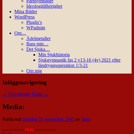
Partisympatier
Ideologitillhörighet
Mina Bilder
WordPress
PlugIn’s
WPadmin
Om…
Ädelmetaller
Bara min…
Det Sjuka…
Min Sjukhistoria
Sjukgymnastik fas 2 v13-16 (4v) 2021 efter
ländryggsoperation 1/3-21
Om mig
Inläggsnavigering
←
Föregående
Nästa
→
Media:
Publicerat
måndag 19 september 2005
av
nisse
————–
ttela
————–