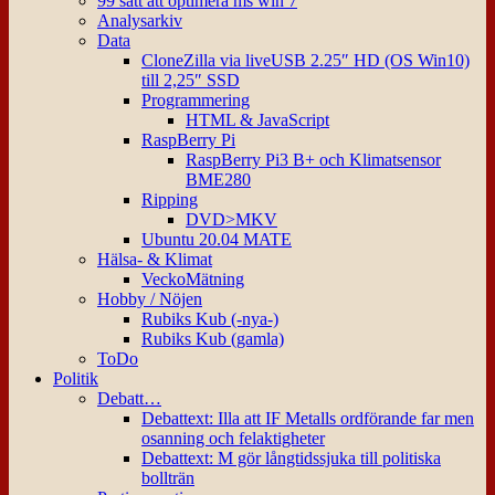
99 sätt att optimera ms win 7
Analysarkiv
Data
CloneZilla via liveUSB 2.25″ HD (OS Win10)
till 2,25″ SSD
Programmering
HTML & JavaScript
RaspBerry Pi
RaspBerry Pi3 B+ och Klimatsensor
BME280
Ripping
DVD>MKV
Ubuntu 20.04 MATE
Hälsa- & Klimat
VeckoMätning
Hobby / Nöjen
Rubiks Kub (-nya-)
Rubiks Kub (gamla)
ToDo
Politik
Debatt…
Debattext: Illa att IF Metalls ordförande far men
osanning och felaktigheter
Debattext: M gör långtidssjuka till politiska
bollträn