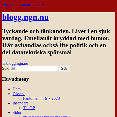
Hoppa till primärt innehåll
blogg.ngn.nu
Tyckande och tänkanden. Livet i en sjuk
vardag. Emellanåt kryddad med humor.
Här avhandlas också lite politik och en
del datatekniska spörsmål
Sök
Huvudmeny
Hem
Diverse
Fantomen nr 6-7 2023
Insändare
Till GP
Sidor