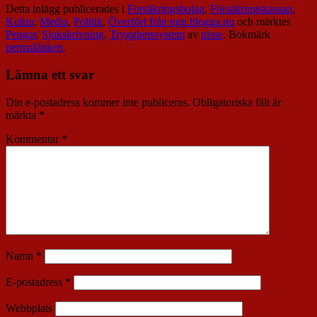
Detta inlägg publicerades i
Försäkringsbolag
,
Försäkringskassan
,
Kultur
,
Media
,
Politik
,
Överfört från ngn.blogga.nu
och märktes
Pengar
,
Sjukskrivning
,
Trygghetssystem
av
nisse
. Bokmärk
permalänken
.
Lämna ett svar
Din e-postadress kommer inte publiceras.
Obligatoriska fält är
märkta
*
Kommentar
*
Namn
*
E-postadress
*
Webbplats