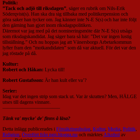
Politik:
”Tack och adjö till riksdagen”
, säger en rubrik om Nils-Erik
Söderqvist(s). Han ska dra sig tillbaka med politikerpension och
göra saker han tycker om. Jag känner inte N-E S(s) och har inte följt
den gärning han gjort inom riksdagspolitiken.
Däremot var jag med på det nomineringsmöte där N-E S(s) utsågs
som riksdagskandidat. Jag säger bara så här: ”Det var ingen lustig
tillställning.” Och nu hoppas jag att Vänersborgs Arbetarkommun
lyfter fram den ”motkandidaten” som då var aktuell. För det var den
jag röstade på då.
Kultur:
Robert och Håkan:
Lycka till!
Robert Gustafsson:
Är han kult eller va’?
Serier:
Idag var det ingen strip som stack ut. Var är skratten? Men, HÄLGE
utses till dagens vinnare.
———————————–
Tänk va' mycke' de' finns å läsa?
Detta inlägg publicerades i
Försäkringsbolag
,
Kultur
,
Media
,
Politik
,
Religion
,
Överfört från ngn.blogga.nu
och märktes
Alkohol
av