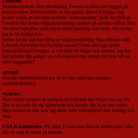
Ledaren:
Svenska kyrkan: Den särställning Svenska kyrkan har bygger på
konservatism. Ett bevarande av det gamla, fina och trygga. Jag
tycker också att Svenska kyrkans ”avknoppning” skall ske fullt ut.
Givetvis ska denna religionsutövning existera på samma villkor. Den
bör alltså betraktas som vilken ideell förening som helst. Det tycker
jag är ett rimligt krav.
Sedan förstår jag inte riktig av vilken anledning Stina Morian från
Liberala Nyhetsbyrån (Varifrån annars? Finns det inga andra
ledarskribenter?) hugger så vilt både till höger och vänster. Jag har
läst ledaren fler gånger nu och begriper inte riktigt vart hon vill nå,
med huggandet?
apropå:
Kul när chefredaktören gör ett av sina sällsynta inhopp i
samhällsdebatten.
Nyheter:
Den största nyheten är tydligen att politiken har börjat visa sig ute.
Det är ju i och för sig spännande och kanske det är en stor nyhet.
Men brukar de inte bete sig sådär inför valrörelsen? Blir folkliga och
nära.
USA & katastrofer:
På sidan 17 kan man läsa en artikel som i alla
fall får mig att tänka på strutsar.