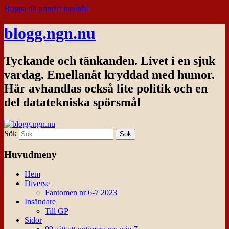
Hoppa till primärt innehåll
blogg.ngn.nu
Tyckande och tänkanden. Livet i en sjuk
vardag. Emellanåt kryddad med humor.
Här avhandlas också lite politik och en
del datatekniska spörsmål
Sök
Huvudmeny
Hem
Diverse
Fantomen nr 6-7 2023
Insändare
Till GP
Sidor