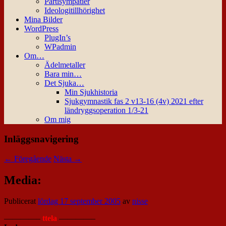
Partisympatier
Ideologitillhörighet
Mina Bilder
WordPress
PlugIn’s
WPadmin
Om…
Ädelmetaller
Bara min…
Det Sjuka…
Min Sjukhistoria
Sjukgymnastik fas 2 v13-16 (4v) 2021 efter
ländryggsoperation 1/3-21
Om mig
Inläggsnavigering
←
Föregående
Nästa
→
Media:
Publicerat
lördag 17 september 2005
av
nisse
————–
ttela
————–