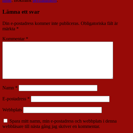
nisse
. Bokmärk
permalänken
.
Lämna ett svar
Din e-postadress kommer inte publiceras.
Obligatoriska fält är
märkta
*
Kommentar
*
Namn
*
E-postadress
*
Webbplats
Spara mitt namn, min e-postadress och webbplats i denna
webbläsare till nästa gång jag skriver en kommentar.