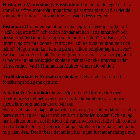
Husbåten i Vänersborgs Vassbotten:
Om det hade legat en lika
stor eller större motorbåt uppankrad på samma plats vad är det då
som gäller. Undrar jag som inte är insatt i dessa regler.
Biskopar:
Om nu en egentligen icke legitim ”biskop” väljer att
”ställa sig utanför” och sedan hävdar att han ”står innanför” och
dessutom hävdar att han representerar den ”rätta” Gudstron, då
undrar jag om inte denne ”rättrogne” skulle byta religion helt och
hållet? Någon som kan känna på sig vilken religion jag kan avse?
Bortsett från det och att ”den religionen” är knas så anser jag att det
är bedrövligt att teologiskt skolade människor ska uppvisa sådan
trångsynthet. Vad i Himmelska Makter vinner De på det?
Trafikskadade & Försäkringsbolag:
Det är rätt, fram med
försäkringsbolagens cynism.
Alkohol & Frontallob:
Ja vad säger man? Hur mycket mer
forskning ska det behövas innan ”folk” fattar att alkohol inte är
speciellt nyttigt utan snarare tvär om.
Här är det kanske dags att påpeka (igen), jag är inte nykterist. Det är
bara det att jag ser inget problem i att alkoholen kostar. Och att jag
har insikten om att det är klokt att vara mycket restriktiv i all kontakt
med alkohol. Och jag vet också att jag skulle, utan vidare, helt klara
mig utan den. Det är bara det att jag har ingen lust att anstränga mig.