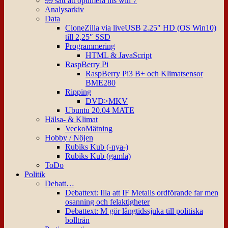
99 sätt att optimera ms win 7
Analysarkiv
Data
CloneZilla via liveUSB 2.25″ HD (OS Win10)
till 2,25″ SSD
Programmering
HTML & JavaScript
RaspBerry Pi
RaspBerry Pi3 B+ och Klimatsensor
BME280
Ripping
DVD>MKV
Ubuntu 20.04 MATE
Hälsa- & Klimat
VeckoMätning
Hobby / Nöjen
Rubiks Kub (-nya-)
Rubiks Kub (gamla)
ToDo
Politik
Debatt…
Debattext: Illa att IF Metalls ordförande far men
osanning och felaktigheter
Debattext: M gör långtidssjuka till politiska
bollträn