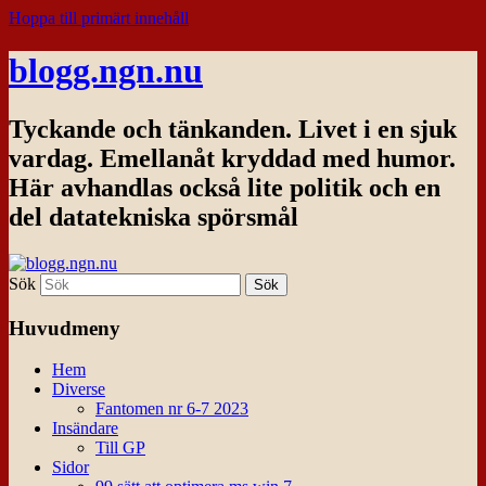
Hoppa till primärt innehåll
blogg.ngn.nu
Tyckande och tänkanden. Livet i en sjuk
vardag. Emellanåt kryddad med humor.
Här avhandlas också lite politik och en
del datatekniska spörsmål
Sök
Huvudmeny
Hem
Diverse
Fantomen nr 6-7 2023
Insändare
Till GP
Sidor