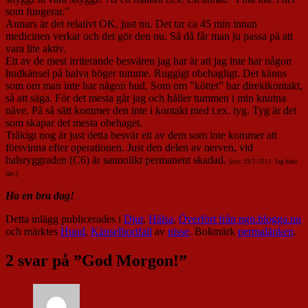
som fungerar.”
Annars är det relativt OK, just nu. Det tar ca 45 min innan
medicinen verkar och det gör den nu. Så då får man ju passa på att
vara lite aktiv.
Ett av de mest irriterande besvären jag har är att jag inte har någon
hudkänsel på halva höger tumme. Ruggigt obehagligt. Det känns
som om man inte har någon hud. Som om ”köttet” har direktkontakt,
så att säga. För det mesta går jag och håller tummen i min knutna
näve. På så sätt kommer den inte i kontakt med t.ex. tyg. Tyg är det
som skapar det mesta obehaget.
Tråkigt nog är just detta besvär ett av dem som inte kommer att
försvinna efter operationen. Just den delen av nerven, vid
halsryggraden (C6) är sannolikt permanent skadad.
[not: 19/2-2011: Jag hade
rätt.]
Ha en bra dag!
Detta inlägg publicerades i
Djur
,
Hälsa
,
Överfört från ngn.blogga.nu
och märktes
Hund
,
Känselbortfall
av
nisse
. Bokmärk
permalänken
.
2 svar på ”
God Morgon!
”