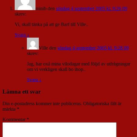
minib
den
söndag 4 september 2005 kl. 9:26 09
skrev:
Vi, skall tänka på att ge Barf till Ville..
Svara
↓
Ville
den
söndag 4 september 2005 kl. 9:28 09
skrev:
Jag, har oxå mina vilodagar med följd av utfrågningar
om vi verkligen skall bo ihop..
Svara
↓
Lämna ett svar
Din e-postadress kommer inte publiceras.
Obligatoriska fält är
märkta
*
Kommentar
*