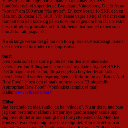
Vi testar just nu något barf-liknande. Det kallas ”KLASS”
hundfoder och vi köper det på Byrackan i Vänersborg. Det är frysta
”korvar” om 500 gram ”råa grejer”. En korv kostar 10 SKR och en
låda om 20 kostar 175 SKR. Vår Tessie väger 18 kg så vi har räknat
fram att hon kan klara sig på en korv om dagen om hon får lite extra
t.ex. rotfrukter, grönsaker och frukt. Sedan har hon ett oxben som
hon älskar att gnaga på.
Än så länge verkar det gå bra och hon gillar det. Prismässigt hamnar
det i nivå med torrfoder i mellanprisnivå.
barf:
Den första som fick större publicitet var den australiensiske
veterinären Ian Billinghurst, som också myntade uttrycket BARF.
Det är något av ett skämt, för på engelska betyder det att kräkas,
men i detta fall var det ursprungligen en förkortning av "Bones And
Raw Food" (=ben och rå mat), numera avses "Biologically
Appropriate Raw Food" (=biologiskt lämplig rå mat).
Källa:
www.willas.net/barf/
Hälsa:
Jag bestämde att idag skulle jag ha ”vilodag”. Nu är det ju inte bara
jag som bestämmer sådant? Ett par nya gardinstänger skulle upp.
Jag inser att det är nödvändigt med förnyelse emellanåt. Men den
konservativa delen i mig inser inte riktigt det. Kan inte det som är
snyggt få vara snyggt? Är ett mantra t.ex. Ett annat: ”Pilla inte i det