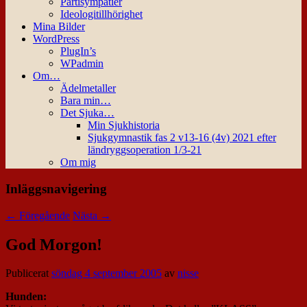
Partisympatier
Ideologitillhörighet
Mina Bilder
WordPress
PlugIn’s
WPadmin
Om…
Ädelmetaller
Bara min…
Det Sjuka…
Min Sjukhistoria
Sjukgymnastik fas 2 v13-16 (4v) 2021 efter
ländryggsoperation 1/3-21
Om mig
Inläggsnavigering
←
Föregående
Nästa
→
God Morgon!
Publicerat
söndag 4 september 2005
av
nisse
Hunden: