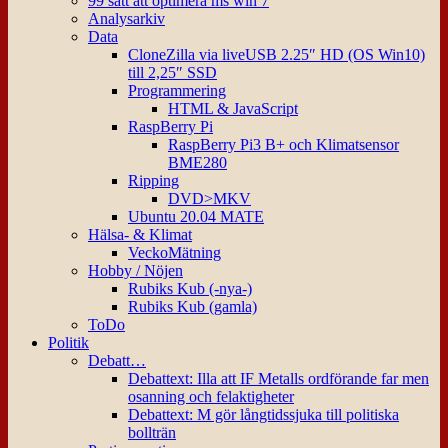
99 sätt att optimera ms win 7
Analysarkiv
Data
CloneZilla via liveUSB 2.25″ HD (OS Win10)
till 2,25″ SSD
Programmering
HTML & JavaScript
RaspBerry Pi
RaspBerry Pi3 B+ och Klimatsensor
BME280
Ripping
DVD>MKV
Ubuntu 20.04 MATE
Hälsa- & Klimat
VeckoMätning
Hobby / Nöjen
Rubiks Kub (-nya-)
Rubiks Kub (gamla)
ToDo
Politik
Debatt…
Debattext: Illa att IF Metalls ordförande far men
osanning och felaktigheter
Debattext: M gör långtidssjuka till politiska
bollträn