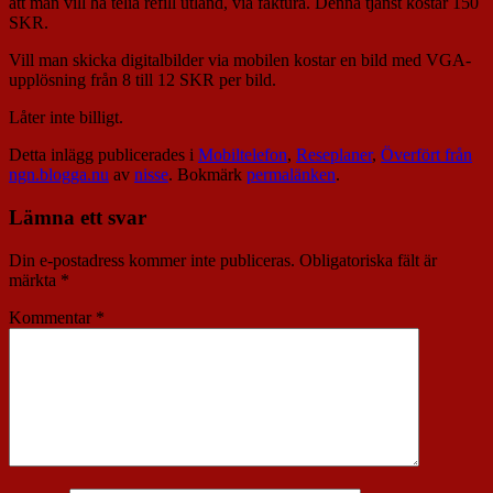
att man vill ha telia refill utland, via faktura. Denna tjänst kostar 150
SKR.
Vill man skicka digitalbilder via mobilen kostar en bild med VGA-
upplösning från 8 till 12 SKR per bild.
Låter inte billigt.
Detta inlägg publicerades i
Mobiltelefon
,
Reseplaner
,
Överfört från
ngn.blogga.nu
av
nisse
. Bokmärk
permalänken
.
Lämna ett svar
Din e-postadress kommer inte publiceras.
Obligatoriska fält är
märkta
*
Kommentar
*