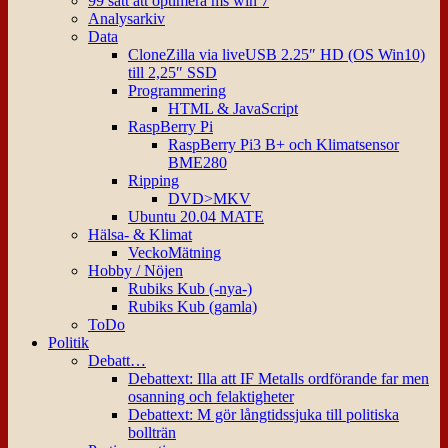
99 sätt att optimera ms win 7
Analysarkiv
Data
CloneZilla via liveUSB 2.25″ HD (OS Win10)
till 2,25″ SSD
Programmering
HTML & JavaScript
RaspBerry Pi
RaspBerry Pi3 B+ och Klimatsensor
BME280
Ripping
DVD>MKV
Ubuntu 20.04 MATE
Hälsa- & Klimat
VeckoMätning
Hobby / Nöjen
Rubiks Kub (-nya-)
Rubiks Kub (gamla)
ToDo
Politik
Debatt…
Debattext: Illa att IF Metalls ordförande far men
osanning och felaktigheter
Debattext: M gör långtidssjuka till politiska
bollträn