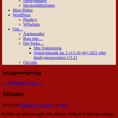
Partisympatier
Ideologitillhörighet
Mina Bilder
WordPress
PlugIn’s
WPadmin
Om…
Ädelmetaller
Bara min…
Det Sjuka…
Min Sjukhistoria
Sjukgymnastik fas 2 v13-16 (4v) 2021 efter
ländryggsoperation 1/3-21
Om mig
Inläggsnavigering
←
Föregående
Nästa
→
Allmänt
Publicerat
måndag 11 juli 2005
av
nisse
Kollade på telias hemsida. Har man ett refillkort så kan man anmäla