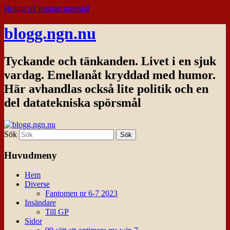
Hoppa till primärt innehåll
blogg.ngn.nu
Tyckande och tänkanden. Livet i en sjuk
vardag. Emellanåt kryddad med humor.
Här avhandlas också lite politik och en
del datatekniska spörsmål
Sök
Huvudmeny
Hem
Diverse
Fantomen nr 6-7 2023
Insändare
Till GP
Sidor