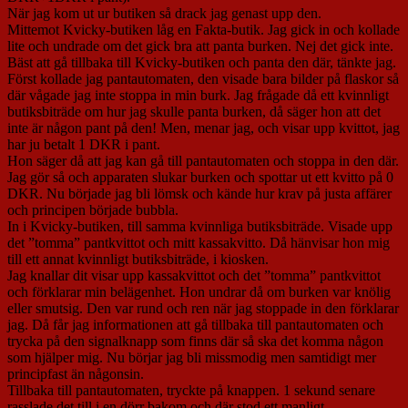
När jag kom ut ur butiken så drack jag genast upp den.
Mittemot Kvicky-butiken låg en Fakta-butik. Jag gick in och kollade
lite och undrade om det gick bra att panta burken. Nej det gick inte.
Bäst att gå tillbaka till Kvicky-butiken och panta den där, tänkte jag.
Först kollade jag pantautomaten, den visade bara bilder på flaskor så
där vågade jag inte stoppa in min burk. Jag frågade då ett kvinnligt
butiksbiträde om hur jag skulle panta burken, då säger hon att det
inte är någon pant på den! Men, menar jag, och visar upp kvittot, jag
har ju betalt 1 DKR i pant.
Hon säger då att jag kan gå till pantautomaten och stoppa in den där.
Jag gör så och apparaten slukar burken och spottar ut ett kvitto på 0
DKR. Nu började jag bli lömsk och kände hur krav på justa affärer
och principen började bubbla.
In i Kvicky-butiken, till samma kvinnliga butiksbiträde. Visade upp
det ”tomma” pantkvittot och mitt kassakvitto. Då hänvisar hon mig
till ett annat kvinnligt butiksbiträde, i kiosken.
Jag knallar dit visar upp kassakvittot och det ”tomma” pantkvittot
och förklarar min belägenhet. Hon undrar då om burken var knölig
eller smutsig. Den var rund och ren när jag stoppade in den förklarar
jag. Då får jag informationen att gå tillbaka till pantautomaten och
trycka på den signalknapp som finns där så ska det komma någon
som hjälper mig. Nu börjar jag bli missmodig men samtidigt mer
principfast än någonsin.
Tillbaka till pantautomaten, tryckte på knappen. 1 sekund senare
rasslade det till i en dörr bakom och där stod ett manligt