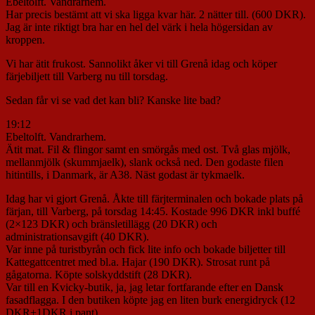
Ebeltolft. Vandrarhem.
Har precis bestämt att vi ska ligga kvar här. 2 nätter till. (600 DKR).
Jag är inte riktigt bra har en hel del värk i hela högersidan av
kroppen.
Vi har ätit frukost. Sannolikt åker vi till Grenå idag och köper
färjebiljett till Varberg nu till torsdag.
Sedan får vi se vad det kan bli? Kanske lite bad?
19:12
Ebeltolft. Vandrarhem.
Ätit mat. Fil & flingor samt en smörgås med ost. Två glas mjölk,
mellanmjölk (skummjaelk), slank också ned. Den godaste filen
hitintills, i Danmark, är A38. Näst godast är tykmaelk.
Idag har vi gjort Grenå. Åkte till färjterminalen och bokade plats på
färjan, till Varberg, på torsdag 14:45. Kostade 996 DKR inkl buffé
(2×123 DKR) och bränsletillägg (20 DKR) och
administrationsavgift (40 DKR).
Var inne på turistbyrån och fick lite info och bokade biljetter till
Kattegattcentret med bl.a. Hajar (190 DKR). Strosat runt på
gågatorna. Köpte solskyddstift (28 DKR).
Var till en Kvicky-butik, ja, jag letar fortfarande efter en Dansk
fasadflagga. I den butiken köpte jag en liten burk energidryck (12
DKR+1DKR i pant).