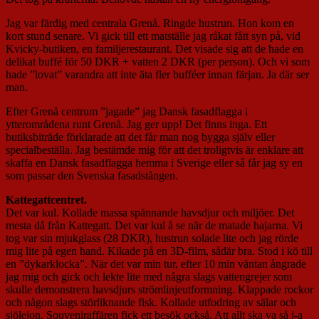
Jag var färdig med centrala Grenå. Ringde hustrun. Hon kom en
kort stund senare. Vi gick till ett matställe jag råkat fått syn på, vid
Kvicky-butiken, en familjerestaurant. Det visade sig att de hade en
delikat buffé för 50 DKR + vatten 2 DKR (per person). Och vi som
hade ”lovat” varandra att inte äta fler bufféer innan färjan. Ja där ser
man.
Efter Grenå centrum ”jagade” jag Dansk fasadflagga i
ytterområdena runt Grenå. Jag ger upp! Det finns inga. Ett
butiksbiträde förklarade att det får man nog bygga själv eller
specialbeställa. Jag bestämde mig för att det troligtvis är enklare att
skaffa en Dansk fasadflagga hemma i Sverige eller så får jag sy en
som passar den Svenska fasadstången.
Kattegattcentret.
Det var kul. Kollade massa spännande havsdjur och miljöer. Det
mesta då från Kattegatt. Det var kul å se när de matade hajarna. Vi
tog var sin mjukglass (28 DKR), hustrun solade lite och jag rörde
mig lite på egen hand. Kikade på en 3D-film, sådär bra. Stod i kö till
en ”dykarklocka”. När det var min tur, efter 10 min väntan ångrade
jag mig och gick och lekte lite med några slags vattengrejer som
skulle demonstrera havsdjurs strömlinjeutformning. Klappade rockor
och någon slags störliknande fisk. Kollade utfodring av sälar och
sjölejon. Souveniraffären fick ett besök också. Att allt ska va så j-a