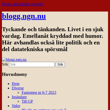
Hoppa till primärt innehåll
blogg.ngn.nu
Tyckande och tänkanden. Livet i en sjuk
vardag. Emellanåt kryddad med humor.
Här avhandlas också lite politik och en
del datatekniska spörsmål
Sök
Huvudmeny
Hem
Diverse
Fantomen nr 6-7 2023
Insändare
Till GP
Sidor