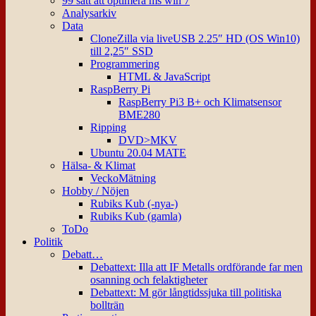
99 sätt att optimera ms win 7
Analysarkiv
Data
CloneZilla via liveUSB 2.25″ HD (OS Win10)
till 2,25″ SSD
Programmering
HTML & JavaScript
RaspBerry Pi
RaspBerry Pi3 B+ och Klimatsensor
BME280
Ripping
DVD>MKV
Ubuntu 20.04 MATE
Hälsa- & Klimat
VeckoMätning
Hobby / Nöjen
Rubiks Kub (-nya-)
Rubiks Kub (gamla)
ToDo
Politik
Debatt…
Debattext: Illa att IF Metalls ordförande far men
osanning och felaktigheter
Debattext: M gör långtidssjuka till politiska
bollträn