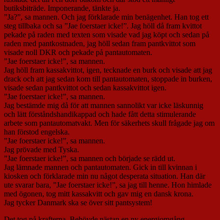
butiksbiträde. Imponerande, tänkte ja.
”Ja?”, sa mannen. Och jag förklarade min benägenhet. Han tog ett
steg tillbaka och sa ”Jae foerstaer icke!”. Jag höll då fram kvittot
pekade på raden med texten som visade vad jag köpt och sedan på
raden med pantkostnaden, jag höll sedan fram pantkvittot som
visade noll DKR och pekade på pantautomaten.
”Jae foerstaer icke!”, sa mannen.
Jag höll fram kassakvittot, igen, tecknade en burk och visade att jag
drack och att jag sedan kom till pantautomaten, stoppade in burken,
visade sedan pantkvittot och sedan kassakvittot igen.
”Jae foerstaer icke!”, sa mannen.
Jag bestämde mig då för att mannen sannolikt var icke läskunnig
och lätt förståndshandikappad och hade fått detta stimulerande
arbete som pantautomatvakt. Men för säkerhets skull frågade jag om
han förstod engelska.
”Jae foerstaer icke!”, sa mannen.
Jag prövade med Tyska.
”Jae foerstaer icke!”, sa mannen och började se rädd ut.
Jag lämnade mannen och pantautomaten. Gick in till kvinnan i
kiosken och förklarade min nu något desperata situation. Han där
ute svarar bara, ”Jae foerstaer icke!”, sa jag till henne. Hon himlade
med ögonen, tog mitt kassakvitt och gav mig en dansk krona.
Jag tycker Danmark ska se över sitt pantsystem!
Det tog på krafterna. Behövde nästan en ny energiomgång.