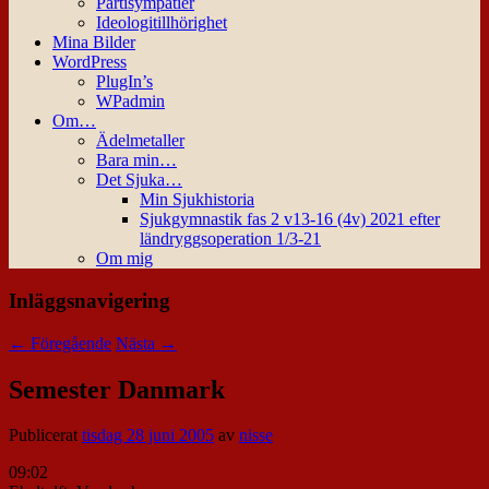
Partisympatier
Ideologitillhörighet
Mina Bilder
WordPress
PlugIn’s
WPadmin
Om…
Ädelmetaller
Bara min…
Det Sjuka…
Min Sjukhistoria
Sjukgymnastik fas 2 v13-16 (4v) 2021 efter
ländryggsoperation 1/3-21
Om mig
Inläggsnavigering
←
Föregående
Nästa
→
Semester Danmark
Publicerat
tisdag 28 juni 2005
av
nisse
09:02