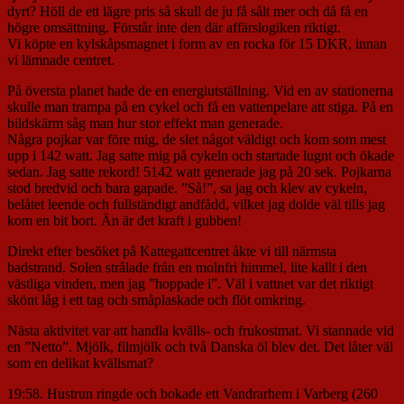
dyrt? Höll de ett lägre pris så skull de ju få sålt mer och då få en
högre omsättning. Förstår inte den där affärslogiken riktigt.
Vi köpte en kylskåpsmagnet i form av en rocka för 15 DKR, innan
vi lämnade centret.
På översta planet hade de en energiutställning. Vid en av stationerna
skulle man trampa på en cykel och få en vattenpelare att stiga. På en
bildskärm såg man hur stor effekt man generade.
Några pojkar var före mig, de slet något väldigt och kom som mest
upp i 142 watt. Jag satte mig på cykeln och startade lugnt och ökade
sedan. Jag satte rekord! 5142 watt generade jag på 20 sek. Pojkarna
stod bredvid och bara gapade. ”Så!”, sa jag och klev av cykeln,
belåtet leende och fullständigt andfådd, vilket jag dolde väl tills jag
kom en bit bort. Än är det kraft i gubben!
Direkt efter besöket på Kattegattcentret åkte vi till närmsta
badstrand. Solen strålade från en molnfri himmel, lite kallt i den
västliga vinden, men jag ”hoppade i”. Väl i vattnet var det riktigt
skönt låg i ett tag och småplaskade och flöt omkring.
Nästa aktivitet var att handla kvälls- och frukostmat. Vi stannade vid
en ”Netto”. Mjölk, filmjölk och två Danska öl blev det. Det låter väl
som en delikat kvällsmat?
19:58. Hustrun ringde och bokade ett Vandrarhem i Varberg (260