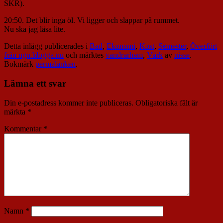
SKR).
20:50. Det blir inga öl. Vi ligger och slappar på rummet.
Nu ska jag läsa lite.
Detta inlägg publicerades i
Bad
,
Ekonomi
,
Kost
,
Semester
,
Överfört
från ngn.blogga.nu
och märktes
vandrarhem
,
Värk
av
nisse
.
Bokmärk
permalänken
.
Lämna ett svar
Din e-postadress kommer inte publiceras.
Obligatoriska fält är
märkta
*
Kommentar
*
Namn
*