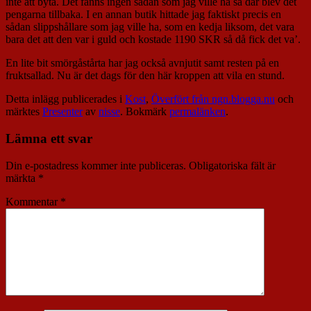
inte att byta. Det fanns ingen sådan som jag ville ha så där blev det
pengarna tillbaka. I en annan butik hittade jag faktiskt precis en
sådan slippshållare som jag ville ha, som en kedja liksom, det vara
bara det att den var i guld och kostade 1190 SKR så då fick det va’.
En lite bit smörgåstårta har jag också avnjutit samt resten på en
fruktsallad. Nu är det dags för den här kroppen att vila en stund.
Detta inlägg publicerades i
Kost
,
Överfört från ngn.blogga.nu
och
märktes
Presenter
av
nisse
. Bokmärk
permalänken
.
Lämna ett svar
Din e-postadress kommer inte publiceras.
Obligatoriska fält är
märkta
*
Kommentar
*