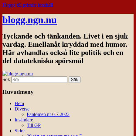
Hoppa till primärt innehåll
blogg.ngn.nu
Tyckande och tänkanden. Livet i en sjuk
vardag. Emellanåt kryddad med humor.
Här avhandlas också lite politik och en
del datatekniska spörsmål
Sök
Huvudmeny
Hem
Diverse
Fantomen nr 6-7 2023
Insändare
Till GP
Sidor