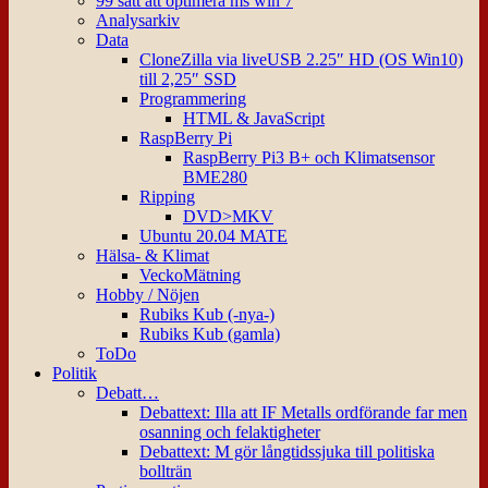
99 sätt att optimera ms win 7
Analysarkiv
Data
CloneZilla via liveUSB 2.25″ HD (OS Win10)
till 2,25″ SSD
Programmering
HTML & JavaScript
RaspBerry Pi
RaspBerry Pi3 B+ och Klimatsensor
BME280
Ripping
DVD>MKV
Ubuntu 20.04 MATE
Hälsa- & Klimat
VeckoMätning
Hobby / Nöjen
Rubiks Kub (-nya-)
Rubiks Kub (gamla)
ToDo
Politik
Debatt…
Debattext: Illa att IF Metalls ordförande far men
osanning och felaktigheter
Debattext: M gör långtidssjuka till politiska
bollträn