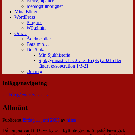
Partisympatier
Ideologitillhörighet
Mina Bilder
WordPress
PlugIn’s
WPadmin
Om…
Ädelmetaller
Bara min…
Det Sjuka…
Min Sjukhistoria
Sjukgymnastik fas 2 v13-16 (4v) 2021 efter
ländryggsoperation 1/3-21
Om mig
Inläggsnavigering
←
Föregående
Nästa
→
Allmänt
Publicerat
lördag 11 juni 2005
av
nisse
Då har jag varit till Överby och bytt lite grejor. Slipshållaren gick