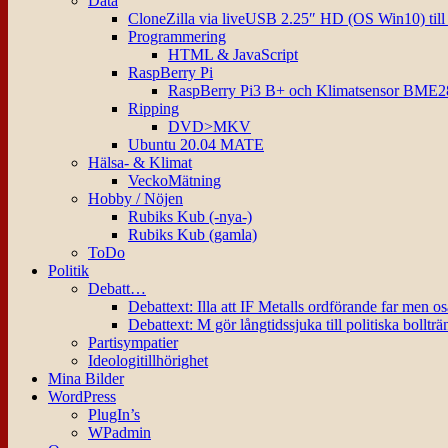
Data
CloneZilla via liveUSB 2.25″ HD (OS Win10) til
Programmering
HTML & JavaScript
RaspBerry Pi
RaspBerry Pi3 B+ och Klimatsensor BME2
Ripping
DVD>MKV
Ubuntu 20.04 MATE
Hälsa- & Klimat
VeckoMätning
Hobby / Nöjen
Rubiks Kub (-nya-)
Rubiks Kub (gamla)
ToDo
Politik
Debatt…
Debattext: Illa att IF Metalls ordförande far men o
Debattext: M gör långtidssjuka till politiska bollträ
Partisympatier
Ideologitillhörighet
Mina Bilder
WordPress
PlugIn’s
WPadmin