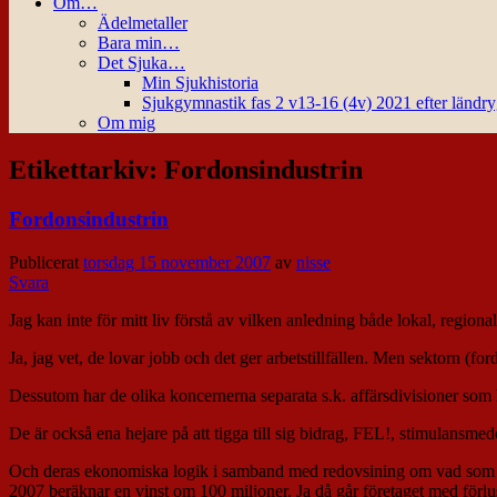
Om…
Ädelmetaller
Bara min…
Det Sjuka…
Min Sjukhistoria
Sjukgymnastik fas 2 v13-16 (4v) 2021 efter ländr
Om mig
Etikettarkiv:
Fordonsindustrin
Fordonsindustrin
Publicerat
torsdag 15 november 2007
av
nisse
Svara
Jag kan inte för mitt liv förstå av vilken anledning både lokal, region
Ja, jag vet, de lovar jobb och det ger arbetstillfällen. Men sektorn (fo
Dessutom har de olika koncernerna separata s.k. affärsdivisioner som h
De är också ena hejare på att tigga till sig bidrag, FEL!, stimulansm
Och deras ekonomiska logik i samband med redovsining om vad som an
2007 beräknar en vinst om 100 miljoner. Ja då går företaget med förlu