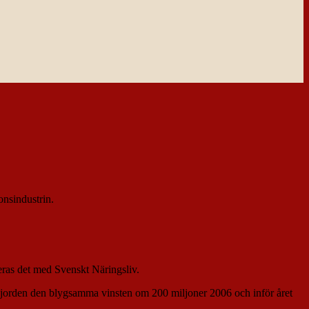
onsindustrin.
eras det med Svenskt Näringsliv.
jorden den blygsamma vinsten om 200 miljoner 2006 och inför året