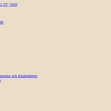
l 2,25″ SSD
80
sanning och felaktigheter
n