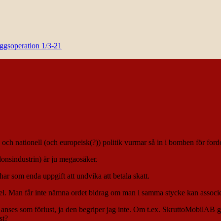
yggsoperation 1/3-21
al och nationell (och europeisk(?)) politik vurmar så in i bomben för ford
rdonsindustrin) är ju megaosäker.
ar som enda uppgift att undvika att betala skatt.
edel. Man får inte nämna ordet bidrag om man i samma stycke kan associ
ses som förlust, ja den begriper jag inte. Om t.ex. SkruttoMobilAB g
st?