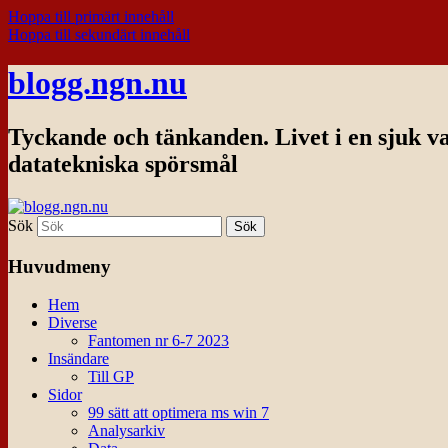
Hoppa till primärt innehåll
Hoppa till sekundärt innehåll
blogg.ngn.nu
Tyckande och tänkanden. Livet i en sjuk v
datatekniska spörsmål
Sök
Huvudmeny
Hem
Diverse
Fantomen nr 6-7 2023
Insändare
Till GP
Sidor
99 sätt att optimera ms win 7
Analysarkiv