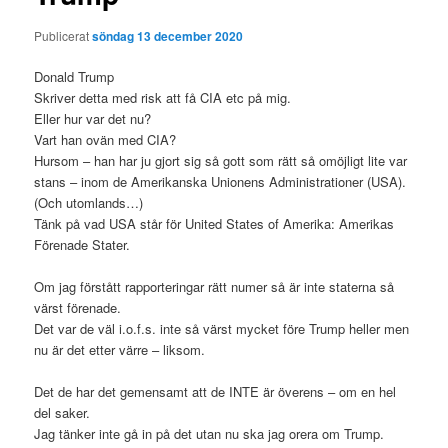
Publicerat
söndag 13 december 2020
Donald Trump
Skriver detta med risk att få CIA etc på mig.
Eller hur var det nu?
Vart han ovän med CIA?
Hursom – han har ju gjort sig så gott som rätt så omöjligt lite var
stans – inom de Amerikanska Unionens Administrationer (USA).
(Och utomlands…)
Tänk på vad USA står för United States of Amerika: Amerikas
Förenade Stater.
Om jag förstått rapporteringar rätt numer så är inte staterna så
värst förenade.
Det var de väl i.o.f.s. inte så värst mycket före Trump heller men
nu är det etter värre – liksom.
Det de har det gemensamt att de INTE är överens – om en hel
del saker.
Jag tänker inte gå in på det utan nu ska jag orera om Trump.