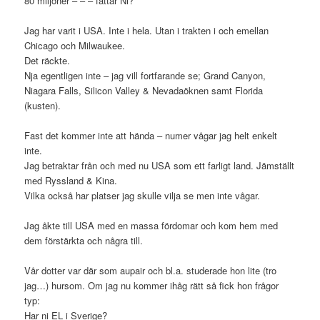
80 miljoner – – – fattar Ni?
Jag har varit i USA. Inte i hela. Utan i trakten i och emellan
Chicago och ‎Milwaukee.
Det räckte.
Nja egentligen inte – jag vill fortfarande se; Grand Canyon,
Niagara Falls, Silicon Valley & Nevadaöknen samt Florida
(kusten).
Fast det kommer inte att hända – numer vågar jag helt enkelt
inte.
Jag betraktar från och med nu USA som ett farligt land. Jämställt
med Ryssland & Kina.
Vilka också har platser jag skulle vilja se men inte vågar.
Jag åkte till USA med en massa fördomar och kom hem med
dem förstärkta och några till.
Vår dotter var där som aupair och bl.a. studerade hon lite (tro
jag…) hursom. Om jag nu kommer ihåg rätt så fick hon frågor
typ:
Har ni EL i Sverige?