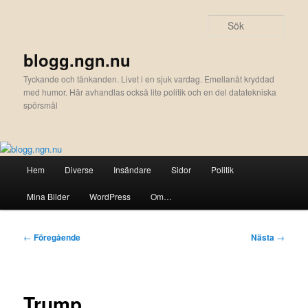
Hoppa
till
Sök
primärt
innehåll
blogg.ngn.nu
Tyckande och tänkanden. Livet i en sjuk vardag. Emellanåt kryddad
med humor. Här avhandlas också lite politik och en del datatekniska
spörsmål
Huvudmeny
Hem
Diverse
Insändare
Sidor
Politik
Mina Bilder
WordPress
Om…
Inläggsnavigering
←
Föregående
Nästa
→
Trump