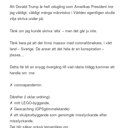
Att Donald Trump är helt odugling som Amerikas President tror
jag väldigt, väldigt många människor i Världen egentligen skulle
vilja skriva under på.
Tänk om jag kunde skriva ’alla’ – men det går ju inte.
Tänk bara på att det finns massor med coronaförnekare, i vårt
land – Sverige. De anser att det hela är en konspiration –
jösses…
Detta får bli en snygg övergång till vad nästa inlägg kommer att
handla om :me:
✗ coronapandemin.
Därefter (i oklar ordning):
✗ mitt LEGO-byggande,
✗ Geocaching (GPSgömmeletande)
✗ ett skulpturbyggande som genomgår misslyckande efter
misslyckande.
Det blir säker också temainlägg om