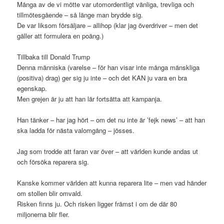
Många av de vi mötte var utomordentligt vänliga, trevliga och
tillmötesgående – så länge man brydde sig.
De var liksom försäljare – allihop (klar jag överdriver – men det
gäller att formulera en poäng.)
Tillbaka till Donald Trump
Denna människa (varelse – för han visar inte många mänskliga
(positiva) drag) ger sig ju inte – och det KAN ju vara en bra
egenskap.
Men grejen är ju att han lär fortsätta att kampanja.
Han tänker – har jag hört – om det nu inte är ’fejk news’ – att han
ska ladda för nästa valomgång – jösses.
Jag som trodde att faran var över – att världen kunde andas ut
och försöka reparera sig.
Kanske kommer världen att kunna reparera lite – men vad händer
om stollen blir omvald.
Risken finns ju. Och risken ligger främst i om de där 80
miljonerna blir fler.