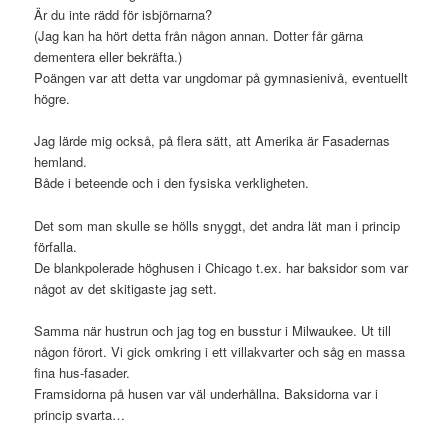
Är du inte rädd för isbjörnarna?
(Jag kan ha hört detta från någon annan. Dotter får gärna
dementera eller bekräfta.)
Poängen var att detta var ungdomar på gymnasienivå, eventuellt
högre.
Jag lärde mig också, på flera sätt, att Amerika är Fasadernas
hemland.
Både i beteende och i den fysiska verkligheten.
Det som man skulle se hölls snyggt, det andra lät man i princip
förfalla.
De blankpolerade höghusen i Chicago t.ex. har baksidor som var
något av det skitigaste jag sett.
Samma när hustrun och jag tog en busstur i Milwaukee. Ut till
någon förort. Vi gick omkring i ett villakvarter och såg en massa
fina hus-fasader.
Framsidorna på husen var väl underhållna. Baksidorna var i
princip svarta…