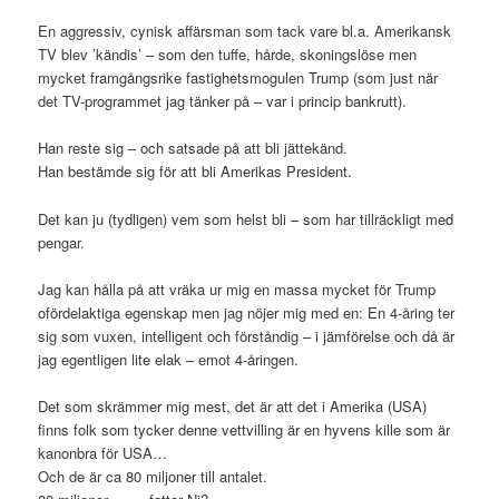
En aggressiv, cynisk affärsman som tack vare bl.a. Amerikansk
TV blev ’kändis’ – som den tuffe, hårde, skoningslöse men
mycket framgångsrike fastighetsmogulen Trump (som just när
det TV-programmet jag tänker på – var i princip bankrutt).
Han reste sig – och satsade på att bli jättekänd.
Han bestämde sig för att bli Amerikas President.
Det kan ju (tydligen) vem som helst bli – som har tillräckligt med
pengar.
Jag kan hålla på att vräka ur mig en massa mycket för Trump
ofördelaktiga egenskap men jag nöjer mig med en: En 4-åring ter
sig som vuxen, intelligent och förståndig – i jämförelse och då är
jag egentligen lite elak – emot 4-åringen.
Det som skrämmer mig mest, det är att det i Amerika (USA)
finns folk som tycker denne vettvilling är en hyvens kille som är
kanonbra för USA…
Och de är ca 80 miljoner till antalet.