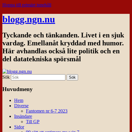
Hoppa till primärt innehåll
blogg.ngn.nu
Tyckande och tänkanden. Livet i en sjuk
vardag. Emellanåt kryddad med humor.
Här avhandlas också lite politik och en
del datatekniska spörsmål
Sök
Huvudmeny
Hem
Diverse
Fantomen nr 6-7 2023
Insändare
Till GP
Sidor