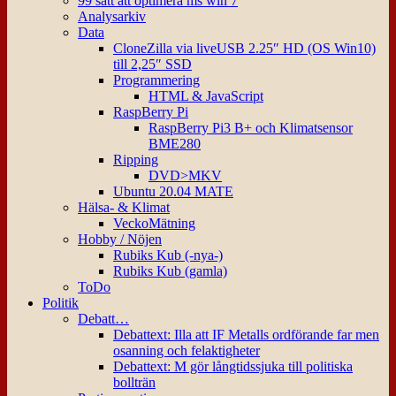
99 sätt att optimera ms win 7
Analysarkiv
Data
CloneZilla via liveUSB 2.25″ HD (OS Win10)
till 2,25″ SSD
Programmering
HTML & JavaScript
RaspBerry Pi
RaspBerry Pi3 B+ och Klimatsensor
BME280
Ripping
DVD>MKV
Ubuntu 20.04 MATE
Hälsa- & Klimat
VeckoMätning
Hobby / Nöjen
Rubiks Kub (-nya-)
Rubiks Kub (gamla)
ToDo
Politik
Debatt…
Debattext: Illa att IF Metalls ordförande far men
osanning och felaktigheter
Debattext: M gör långtidssjuka till politiska
bollträn