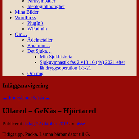
Partisympatier
Ideologitillhörighet
Mina Bilder
WordPress
PlugIn’s
WPadmin
Om…
Ädelmetaller
Bara min…
Det Sjuka…
Min Sjukhistoria
Sjukgymnastik fas 2 v13-16 (4v) 2021 efter
ländryggsoperation 1/3-21
Om mig
Inläggsnavigering
←
Föregående
Nästa
→
Ullared – GeKås – Hjärtared
Publicerat
tisdag 22 oktober 2013
av
nisse
Tidigt upp. Packa. Lämna bärbar dator till G.