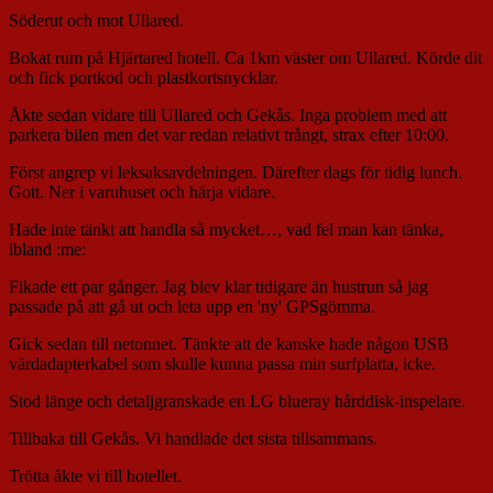
Söderut och mot Ullared.
Bokat rum på Hjärtared hotell. Ca 1km väster om Ullared. Körde dit
och fick portkod och plastkortsnycklar.
Åkte sedan vidare till Ullared och Gekås. Inga problem med att
parkera bilen men det var redan relativt trångt, strax efter 10:00.
Först angrep vi leksaksavdelningen. Därefter dags för tidig lunch.
Gott. Ner i varuhuset och härja vidare.
Hade inte tänkt att handla så mycket…, vad fel man kan tänka,
ibland :me:
Fikade ett par gånger. Jag blev klar tidigare än hustrun så jag
passade på att gå ut och leta upp en 'ny' GPSgömma.
Gick sedan till netonnet. Tänkte att de kanske hade någon USB
värdadapterkabel som skulle kunna passa min surfplatta, icke.
Stod länge och detaljgranskade en LG blueray hårddisk-inspelare.
Tillbaka till Gekås. Vi handlade det sista tillsammans.
Trötta åkte vi till hotellet.