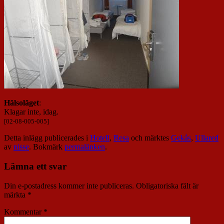
Hälsoläget
:
Klagar inte, idag.
[02-08-005-005]
Detta inlägg publicerades i
Hotell
,
Resa
och märktes
Gekås
,
Ullared
av
nisse
. Bokmärk
permalänken
.
Lämna ett svar
Din e-postadress kommer inte publiceras.
Obligatoriska fält är
märkta
*
Kommentar
*