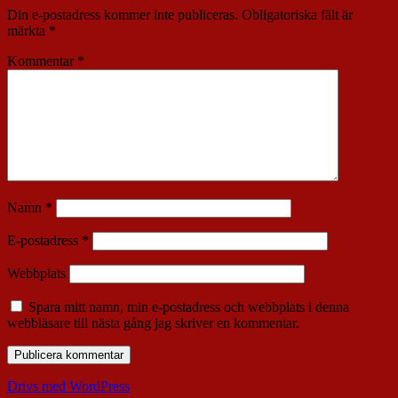
Din e-postadress kommer inte publiceras.
Obligatoriska fält är
märkta
*
Kommentar
*
Namn
*
E-postadress
*
Webbplats
Spara mitt namn, min e-postadress och webbplats i denna
webbläsare till nästa gång jag skriver en kommentar.
Drivs med WordPress