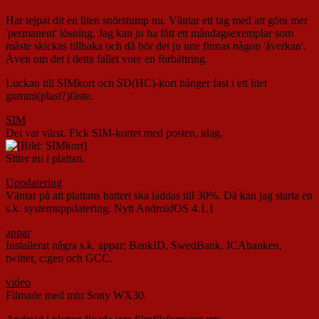
Har tejpat dit en liten snörstump nu. Väntar ett tag med att göra mer
'permanent' lösning. Jag kan ju ha fått ett måndagsexemplar som
måste skickas tillbaka och då bör det ju inte finnas någon 'åverkan'.
Även om det i detta fallet vore en förbättring.
Luckan till SIMkort och SD(HC)-kort hänger fast i ett litet
gummi(plast?)fäste.
SIM
Det var värst. Fick SIM-kortet med posten, idag.
Sitter nu i plattan.
Uppdatering
Väntar på att plattans batteri ska laddas till 30%. Då kan jag starta en
s.k. systemuppdatering. Nytt AndroidOS 4.1.1
appar
Installerat några s.k. appar; BankID, SwedBank, ICAbanken,
twitter, c:geo och GCC.
video
Filmade med min Sony WX30.