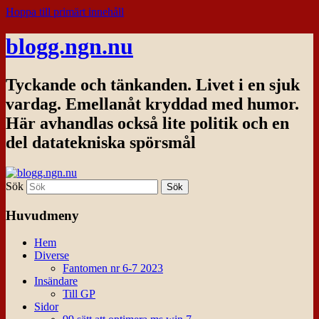
Hoppa till primärt innehåll
blogg.ngn.nu
Tyckande och tänkanden. Livet i en sjuk
vardag. Emellanåt kryddad med humor.
Här avhandlas också lite politik och en
del datatekniska spörsmål
Sök
Huvudmeny
Hem
Diverse
Fantomen nr 6-7 2023
Insändare
Till GP
Sidor