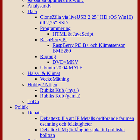
99 sätt att optimera ms win 7
Analysarkiv
Data
CloneZilla via liveUSB 2.25″ HD (OS Win10)
till 2,25″ SSD
Programmering
HTML & JavaScript
RaspBerry Pi
RaspBerry Pi3 B+ och Klimatsensor
BME280
Ripping
DVD>MKV
Ubuntu 20.04 MATE
Hälsa- & Klimat
VeckoMätning
Hobby / Nöjen
Rubiks Kub (-nya-)
Rubiks Kub (gamla)
ToDo
Politik
Debatt…
Debattext: Illa att IF Metalls ordförande far men
osanning och felaktigheter
Debattext: M gör långtidssjuka till politiska
bollträn