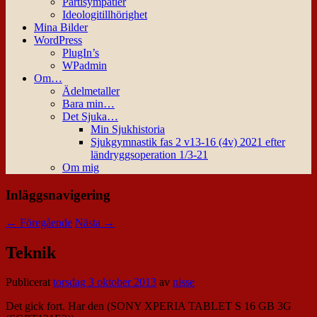
Partisympatier
Ideologitillhörighet
Mina Bilder
WordPress
PlugIn’s
WPadmin
Om…
Ädelmetaller
Bara min…
Det Sjuka…
Min Sjukhistoria
Sjukgymnastik fas 2 v13-16 (4v) 2021 efter
ländryggsoperation 1/3-21
Om mig
Inläggsnavigering
←
Föregående
Nästa
→
Teknik
Publicerat
torsdag 3 oktober 2013
av
nisse
Det gick fort. Har den (SONY XPERIA TABLET S 16 GB 3G