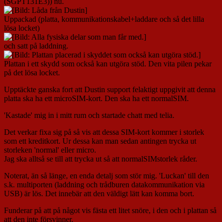
(SGPT131E3)) nu.
Uppackad (platta, kommunikationskabel+laddare och så det lilla
lösa locket)
och satt på laddning.
Plattan i ett skydd som också kan utgöra stöd. Den vita pilen pekar
på det lösa locket.
Upptäckte ganska fort att Dustin support felaktigt uppgivit att denna
platta ska ha ett microSIM-kort. Den ska ha ett normalSIM.
'Kastade' mig in i mitt rum och startade chatt med telia.
Det verkar fixa sig på så vis att dessa SIM-kort kommer i storlek
som ett kreditkort. Ur dessa kan man sedan antingen trycka ut
storleken 'normal' eller micro.
Jag ska alltså se till att trycka ut så att normalSIMstorlek råder.
Noterat, än så länge, en enda detalj som stör mig. 'Luckan' till den
s.k. multiporten (laddning och trådburen datakommunikation via
USB) är lös. Det innebär att den väldigt lätt kan komma bort.
Funderar på att på något vis fästa ett litet snöre, i den och i plattan så
att den inte försvinner.