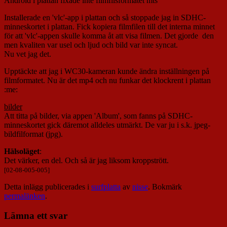
Android i plattan fixade inte filmfilsformatet mts
Installerade en 'vlc'-app i plattan och så stoppade jag in SDHC-
minneskortet i plattan. Fick kopiera filmfilen till det interna minnet
för att 'vlc'-appen skulle komma åt att visa filmen. Det gjorde den
men kvaliten var usel och ljud och bild var inte syncat.
Nu vet jag det.
Upptäckte att jag i WC30-kameran kunde ändra inställningen på
filmformatet. Nu är det mp4 och nu funkar det klockrent i plattan
:me:
bilder
Att titta på bilder, via appen 'Album', som fanns på SDHC-
minneskortet gick däremot alldeles utmärkt. De var ju i s.k. jpeg-
bildfilformat (jpg).
Hälsoläget
:
Det värker, en del. Och så är jag liksom kroppstrött.
[02-08-005-005]
Detta inlägg publicerades i
surfplatta
av
nisse
. Bokmärk
permalänken
.
Lämna ett svar