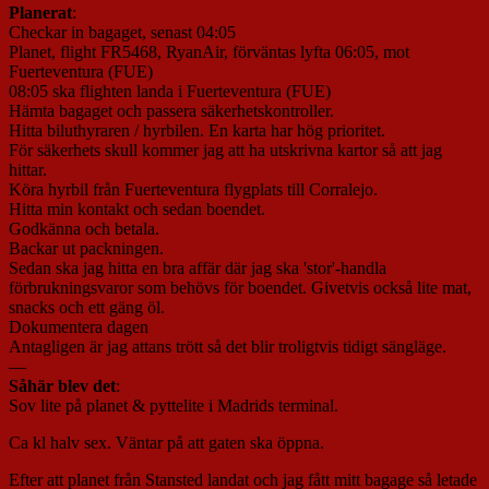
Planerat
:
Checkar in bagaget, senast 04:05
Planet, flight FR5468, RyanAir, förväntas lyfta 06:05, mot
Fuerteventura (FUE)
08:05 ska flighten landa i Fuerteventura (FUE)
Hämta bagaget och passera säkerhetskontroller.
Hitta biluthyraren / hyrbilen. En karta har hög prioritet.
För säkerhets skull kommer jag att ha utskrivna kartor så att jag
hittar.
Köra hyrbil från Fuerteventura flygplats till Corralejo.
Hitta min kontakt och sedan boendet.
Godkänna och betala.
Backar ut packningen.
Sedan ska jag hitta en bra affär där jag ska 'stor'-handla
förbrukningsvaror som behövs för boendet. Givetvis också lite mat,
snacks och ett gäng öl.
Dokumentera dagen
Antagligen är jag attans trött så det blir troligtvis tidigt sängläge.
—
Såhär blev det
:
Sov lite på planet & pyttelite i Madrids terminal.
Ca kl halv sex. Väntar på att gaten ska öppna.
Efter att planet från Stansted landat och jag fått mitt bagage så letade