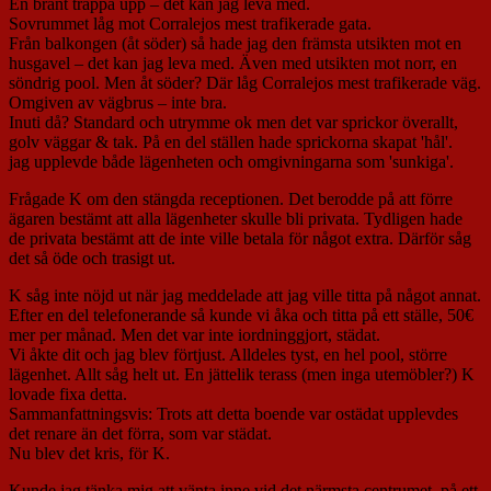
En brant trappa upp – det kan jag leva med.
Sovrummet låg mot Corralejos mest trafikerade gata.
Från balkongen (åt söder) så hade jag den främsta utsikten mot en
husgavel – det kan jag leva med. Även med utsikten mot norr, en
söndrig pool. Men åt söder? Där låg Corralejos mest trafikerade väg.
Omgiven av vägbrus – inte bra.
Inuti då? Standard och utrymme ok men det var sprickor överallt,
golv väggar & tak. På en del ställen hade sprickorna skapat 'hål'.
jag upplevde både lägenheten och omgivningarna som 'sunkiga'.
Frågade K om den stängda receptionen. Det berodde på att förre
ägaren bestämt att alla lägenheter skulle bli privata. Tydligen hade
de privata bestämt att de inte ville betala för något extra. Därför såg
det så öde och trasigt ut.
K såg inte nöjd ut när jag meddelade att jag ville titta på något annat.
Efter en del telefonerande så kunde vi åka och titta på ett ställe, 50€
mer per månad. Men det var inte iordninggjort, städat.
Vi åkte dit och jag blev förtjust. Alldeles tyst, en hel pool, större
lägenhet. Allt såg helt ut. En jättelik terass (men inga utemöbler?) K
lovade fixa detta.
Sammanfattningsvis: Trots att detta boende var ostädat upplevdes
det renare än det förra, som var städat.
Nu blev det kris, för K.
Kunde jag tänka mig att vänta inne vid det närmsta centrumet, på ett