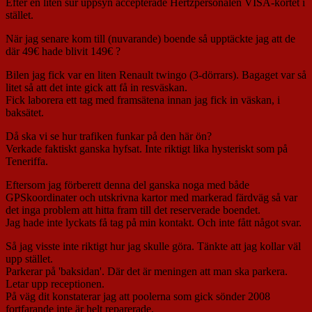
Efter en liten sur uppsyn accepterade Hertzpersonalen VISA-kortet i
stället.
När jag senare kom till (nuvarande) boende så upptäckte jag att de
där 49€ hade blivit 149€ ?
Bilen jag fick var en liten Renault twingo (3-dörrars). Bagaget var så
litet så att det inte gick att få in resväskan.
Fick laborera ett tag med framsätena innan jag fick in väskan, i
baksätet.
Då ska vi se hur trafiken funkar på den här ön?
Verkade faktiskt ganska hyfsat. Inte riktigt lika hysteriskt som på
Teneriffa.
Eftersom jag förberett denna del ganska noga med både
GPSkoordinater och utskrivna kartor med markerad färdväg så var
det inga problem att hitta fram till det reserverade boendet.
Jag hade inte lyckats få tag på min kontakt. Och inte fått något svar.
Så jag visste inte riktigt hur jag skulle göra. Tänkte att jag kollar väl
upp stället.
Parkerar på 'baksidan'. Där det är meningen att man ska parkera.
Letar upp receptionen.
På väg dit konstaterar jag att poolerna som gick sönder 2008
fortfarande inte är helt reparerade.