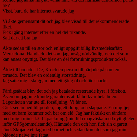
fik?
Visst, bara de har internet svarade jag.
Vi åkte gemensamt dit och jag blev visad till det rekommenderade
fiket.
Fick igång internet efter en hel del trixande.
Satt där ett bra tag.
Åkte sedan till en stor och enligt uppgift billig livsmedelsaffär;
Mercadona. Handlade det som jag ansåg nödvändigt och det som
kan anses onyttigt. Det blev en del förbrukningsprodukter också.
Åkte till boendet. De, K och en person till härjade på som en
tornado. Det blev en ordentlig storstädning.
Jag satte mig i skuggan med ett gäng öl och lite snacks.
Färdigstädat blev det och jag betalade resterande hyra, i förskott.
Även om jag inte kunde garanteras att få bo kvar hela tiden.
Lägenheten var ute till försäljning. Vi får se.
Gick sedan ned till poolen, tog ett dopp, och slappade. En ung tjej
med ett barn kommer och ber om eld. Jag har faktiskt en tändare
med mig i min s.k.GC-packning (min lilla magväska med nyttigheter
inför GPSgömmeletande). Hämtade den och hon fick sin cigarett
tänd. Skojade ett tag med barnet och sedan kom det som jag min
blåögde naive inte fattat.