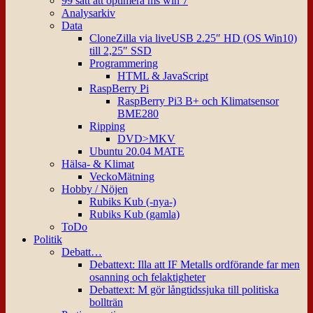
99 sätt att optimera ms win 7
Analysarkiv
Data
CloneZilla via liveUSB 2.25″ HD (OS Win10)
till 2,25″ SSD
Programmering
HTML & JavaScript
RaspBerry Pi
RaspBerry Pi3 B+ och Klimatsensor
BME280
Ripping
DVD>MKV
Ubuntu 20.04 MATE
Hälsa- & Klimat
VeckoMätning
Hobby / Nöjen
Rubiks Kub (-nya-)
Rubiks Kub (gamla)
ToDo
Politik
Debatt…
Debattext: Illa att IF Metalls ordförande far men
osanning och felaktigheter
Debattext: M gör långtidssjuka till politiska
bollträn