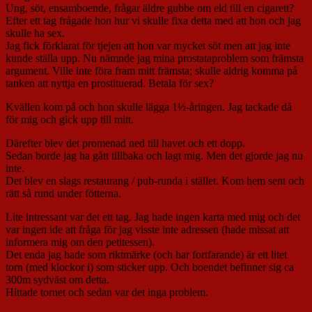
Ung, söt, ensamboende, frågar äldre gubbe om eld till en cigarett?
Efter ett tag frågade hon hur vi skulle fixa detta med att hon och jag
skulle ha sex.
Jag fick förklarat för tjejen att hon var mycket söt men att jag inte
kunde ställa upp. Nu nämnde jag mina prostataproblem som främsta
argument. Ville inte föra fram mitt främsta; skulle aldrig komma på
tanken att nyttja en prostituerad. Betala för sex?
Kvällen kom på och hon skulle lägga 1½-åringen. Jag tackade då
för mig och gick upp till mitt.
Därefter blev det promenad ned till havet och ett dopp.
Sedan borde jag ha gått tillbaka och lagt mig. Men det gjorde jag nu
inte.
Det blev en slags restaurang / pub-runda i stället. Kom hem sent och
rätt så rund under fötterna.
Lite intressant var det ett tag. Jag hade ingen karta med mig och det
var ingen ide att fråga för jag visste inte adressen (hade missat att
informera mig om den petitessen).
Det enda jag hade som riktmärke (och har fortfarande) är ett litet
torn (med klockor i) som sticker upp. Och boendet befinner sig ca
300m sydväst om detta.
Hittade tornet och sedan var det inga problem.