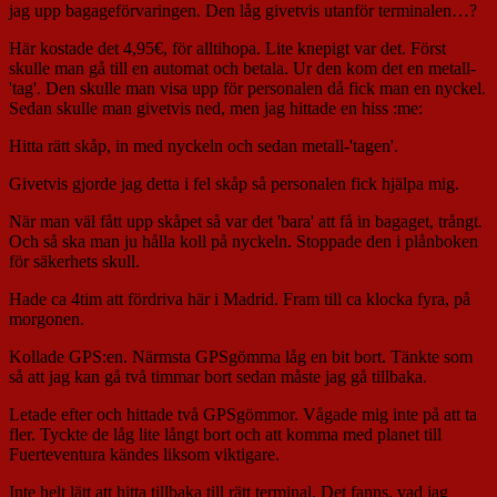
jag upp bagageförvaringen. Den låg givetvis utanför terminalen…?
Här kostade det 4,95€, för alltihopa. Lite knepigt var det. Först
skulle man gå till en automat och betala. Ur den kom det en metall-
'tag'. Den skulle man visa upp för personalen då fick man en nyckel.
Sedan skulle man givetvis ned, men jag hittade en hiss :me:
Hitta rätt skåp, in med nyckeln och sedan metall-'tagen'.
Givetvis gjorde jag detta i fel skåp så personalen fick hjälpa mig.
När man väl fått upp skåpet så var det 'bara' att få in bagaget, trångt.
Och så ska man ju hålla koll på nyckeln. Stoppade den i plånboken
för säkerhets skull.
Hade ca 4tim att fördriva här i Madrid. Fram till ca klocka fyra, på
morgonen.
Kollade GPS:en. Närmsta GPSgömma låg en bit bort. Tänkte som
så att jag kan gå två timmar bort sedan måste jag gå tillbaka.
Letade efter och hittade två GPSgömmor. Vågade mig inte på att ta
fler. Tyckte de låg lite långt bort och att komma med planet till
Fuerteventura kändes liksom viktigare.
Inte helt lätt att hitta tillbaka till rätt terminal. Det fanns, vad jag