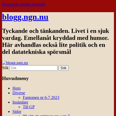
Hoppa till primärt innehåll
blogg.ngn.nu
Tyckande och tänkanden. Livet i en sjuk
vardag. Emellanåt kryddad med humor.
Här avhandlas också lite politik och en
del datatekniska spörsmål
Sök
Huvudmeny
Hem
Diverse
Fantomen nr 6-7 2023
Insändare
Till GP
Sidor