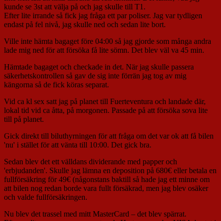
kunde se 3st att välja på och jag skulle till T1.
Efter lite irrande så fick jag fråga ett par poliser. Jag var tydligen
endast på fel nivå, jag skulle ned och sedan lite bort.
Ville inte hämta bagaget före 04:00 så jag gjorde som många andra
lade mig ned för att försöka få lite sömn. Det blev väl va 45 min.
Hämtade bagaget och checkade in det. När jag skulle passera
säkerhetskontrollen så gav de sig inte förrän jag tog av mig
kängorna så de fick köras separat.
Vid ca kl sex satt jag på planet till Fuerteventura och landade där,
lokal tid vid ca åtta, på morgonen. Passade på att försöka sova lite
till på planet.
Gick direkt till biluthyrningen för att fråga om det var ok att få bilen
'nu' i stället för att vänta till 10:00. Det gick bra.
Sedan blev det ett välldans dividerande med papper och
'erbjudanden'. Skulle jag lämna en deposition på 680€ eller betala en
fullförsäkring för 49€ (någonstans baktill så hade jag ett minne om
att bilen nog redan borde vara fullt försäkrad, men jag blev osäker
och valde fullförsäkringen.
Nu blev det trassel med mitt MasterCard – det blev spärrat.