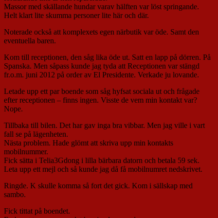
Massor med skällande hundar varav hälften var löst springande.
Helt klart lite skumma personer lite här och där.
Noterade också att komplexets egen närbutik var öde. Samt den
eventuella baren.
Kom till receptionen, den såg lika öde ut. Satt en lapp på dörren. På
Spanska. Men såpass kunde jag tyda att Receptionen var stängd
fr.o.m. juni 2012 på order av El Presidente. Verkade ju lovande.
Letade upp ett par boende som såg hyfsat sociala ut och frågade
efter receptionen – finns ingen. Visste de vem min kontakt var?
Nope.
Tillbaka till bilen. Det har gav inga bra vibbar. Men jag ville i vart
fall se på lägenheten.
Nästa problem. Hade glömt att skriva upp min kontakts
mobilnummer.
Fick sätta i Telia3Gdong i lilla bärbara datorn och betala 59 sek.
Leta upp ett mejl och så kunde jag då få mobilnumret nedskrivet.
Ringde. K skulle komma så fort det gick. Kom i sällskap med
sambo.
Fick tittat på boendet.