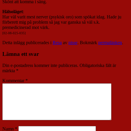
Skönt att komma i säng.
Hälsoläget
:
Har väl varit mest nerver (psykisk oro) som spökat idag. Hade ju
förberett mig på problem så jag var ganska så väl s.k.
premedicinerad mot värk.
[02-08-025-035]
Detta inlägg publicerades i
Resa
av
nisse
. Bokmärk
permalänken
.
Lämna ett svar
Din e-postadress kommer inte publiceras.
Obligatoriska fält är
märkta
*
Kommentar
*
Namn
*