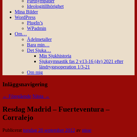
Partisympatier
Ideologitillhörighet
Mina Bilder
WordPress
PlugIn’s
WPadmin
Om…
Ädelmetaller
Bara min…
Det Sjuka…
Min Sjukhistoria
Sjukgymnastik fas 2 v13-16 (4v) 2021 efter
ländryggsoperation 1/3-21
Om mig
Inläggsnavigering
←
Föregående
Nästa
→
Resdag Madrid – Fuerteventura –
Corralejo
Publicerat
torsdag 20 september 2012
av
nisse