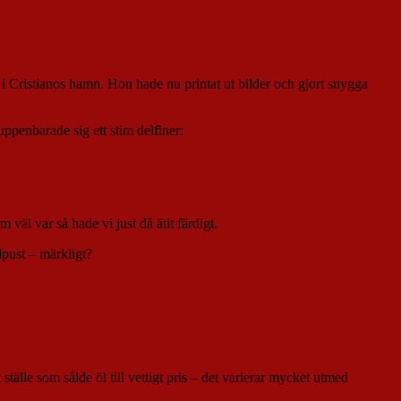
i Cristianos hamn. Hon hade nu printat ut bilder och gjort snygga
uppenbarade sig ett stim delfiner:
väl var så hade vi just då ätit färdigt.
dpust – märkligt?
tälle som sålde öl till vettigt pris – det varierar mycket utmed