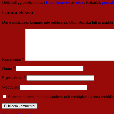
Detta inlägg publicerades i
Resa
,
Semester
av
nisse
. Bokmärk
permal
Lämna ett svar
Din e-postadress kommer inte publiceras.
Obligatoriska fält är märkta
Kommentar
*
Namn
*
E-postadress
*
Webbplats
Spara mitt namn, min e-postadress och webbplats i denna webbläsa