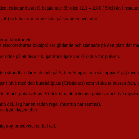
, riskerar du att få betala mer för ölen (2,1 – 2,8€ / 50cl) än i restaur
r 1,5€) och hustrun kunde sola på stranden nedanför.
ögon, klockor etc.
å elscooterburna lokalpoliser glidande och stannade på den plats där ma
rodde på att desa s.k. gatuförsäljare var så rädda för polisen.
iten strandbar där vi delade på ½-liter Sangria och så 'toppade' jag med e
ger i nivå med den busshållplats (Cristianos) som vi ska ta bussen från, t
de öl och potatischips. Vi fick tärnade friterade potatisar och två dipsåse
r min del. Jag har en sådan regel (hustrun har samma).
or-fight' dagen efter.
ig nog omedvetet en hel del.