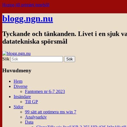
Hoppa till primärt innehåll
blogg.ngn.nu
Tyckande och tänkanden. Livet i en sjuk v
datatekniska spörsmål
Sök
Huvudmeny
Hem
Diverse
Fantomen nr 6-7 2023
Insändare
Till GP
Sidor
99 sätt att optimera ms win 7
Analysarkiv
Data