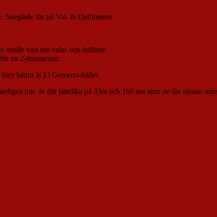
e. Sneglade lite på Val- & Delfinturer.
 skulle visa oss valar och delfiner.
 för en 2-timmarstur.
 liten båttur åt El Gomerra-hållet.
serligen inte de där jättelika på 33m och 160 ton utan de där nästan min