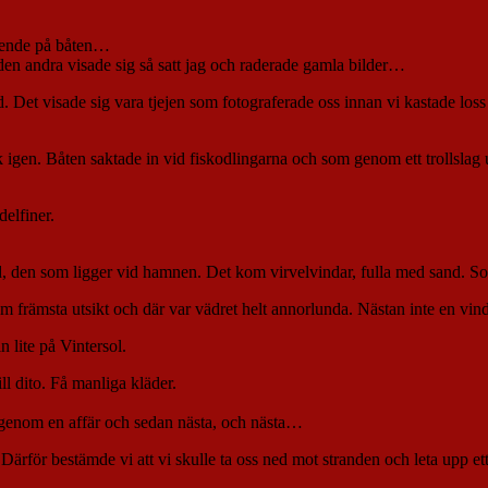
teende på båten…
 den andra visade sig så satt jag och raderade gamla bilder…
Det visade sig vara tjejen som fotograferade oss innan vi kastade loss 
k igen. Båten saktade in vid fiskodlingarna och som genom ett trollslag 
delfiner.
d, den som ligger vid hamnen. Det kom virvelvindar, fulla med sand. Som 
m främsta utsikt och där var vädret helt annorlunda. Nästan inte en vin
lite på Vintersol.
ll dito. Få manliga kläder.
a igenom en affär och sedan nästa, och nästa…
ärför bestämde vi att vi skulle ta oss ned mot stranden och leta upp ett s