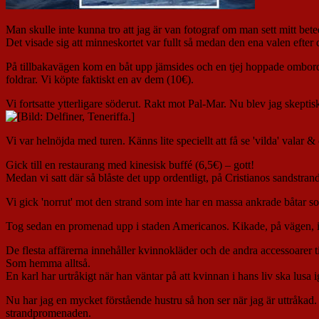
Man skulle inte kunna tro att jag är van fotograf om man sett mitt be
Det visade sig att minneskortet var fullt så medan den ena valen efter
På tillbakavägen kom en båt upp jämsides och en tjej hoppade ombord. 
foldrar. Vi köpte faktiskt en av dem (10€).
Vi fortsatte ytterligare söderut. Rakt mot Pal-Mar. Nu blev jag skeptis
Vi var helnöjda med turen. Känns lite speciellt att få se 'vilda' valar & 
Gick till en restaurang med kinesisk buffé (6,5€) – gott!
Medan vi satt där så blåste det upp ordentligt, på Cristianos sandstran
Vi gick 'norrut' mot den strand som inte har en massa ankrade båtar so
Tog sedan en promenad upp i staden Americanos. Kikade, på vägen, in 
De flesta affärerna innehåller kvinnokläder och de andra accessoarer ti
Som hemma alltså.
En karl har urtråkigt när han väntar på att kvinnan i hans liv ska lus
Nu har jag en mycket förstående hustru så hon ser när jag är uttråkad. D
strandpromenaden.