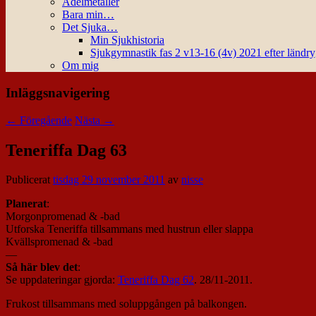
Ädelmetaller
Bara min…
Det Sjuka…
Min Sjukhistoria
Sjukgymnastik fas 2 v13-16 (4v) 2021 efter ländr
Om mig
Inläggsnavigering
←
Föregående
Nästa
→
Teneriffa Dag 63
Publicerat
tisdag 29 november 2011
av
nisse
Planerat
:
Morgonpromenad & -bad
Utforska Teneriffa tillsammans med hustrun eller slappa
Kvällspromenad & -bad
—
Så här blev det
:
Se uppdateringar gjorda:
Teneriffa Dag 62
. 28/11-2011.
Frukost tillsammans med soluppgången på balkongen.