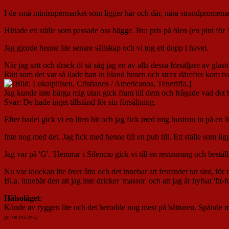
I de små minisupermarket som ligger här och där, nära strandpromenaden
Hittade ett ställe som passade oss bägge. Bra pris på ölen (en pint fö
Jag gjorde henne lite senare sällskap och vi tog ett dopp i havet.
När jag satt och drack öl så såg jag en av alla dessa försäljare av glas
Rätt som det var så ilade han in bland husen och strax därefter kom tv
Jag kunde inte bärga mig utan gick fram till dem och frågade vad det be
Svar: De hade inget tillstånd för sin försäljning.
Efter badet gick vi en liten bit och jag fick med mig hustrun in på en l
Inte nog med det. Jag fick med henne till en pub till. Ett ställe som lig
Jag var på 'G'. 'Hemma' i Silencio gick vi till en restaurang och beställ
Nu var klockan lite över åtta och det innebar att festandet tar slut, fö
Bl.a. innebär den att jag inte dricker 'massor' och att jag är hyfsat 'fit-f
Hälsoläget
:
Kände av ryggen lite och det berodde nog mest på båtturen. Spände m
[02-08-015-015]