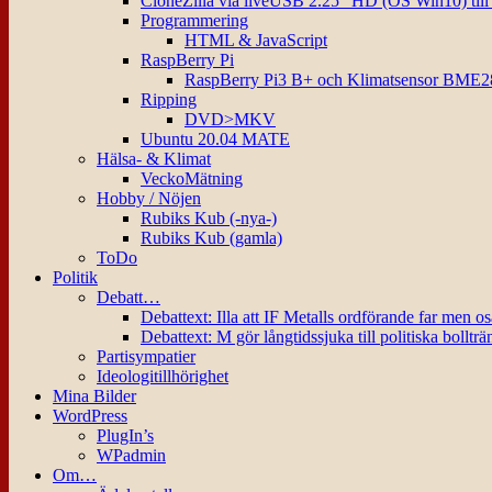
CloneZilla via liveUSB 2.25″ HD (OS Win10) til
Programmering
HTML & JavaScript
RaspBerry Pi
RaspBerry Pi3 B+ och Klimatsensor BME2
Ripping
DVD>MKV
Ubuntu 20.04 MATE
Hälsa- & Klimat
VeckoMätning
Hobby / Nöjen
Rubiks Kub (-nya-)
Rubiks Kub (gamla)
ToDo
Politik
Debatt…
Debattext: Illa att IF Metalls ordförande far men o
Debattext: M gör långtidssjuka till politiska bollträ
Partisympatier
Ideologitillhörighet
Mina Bilder
WordPress
PlugIn’s
WPadmin
Om…