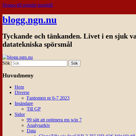
Hoppa till primärt innehåll
blogg.ngn.nu
Tyckande och tänkanden. Livet i en sjuk v
datatekniska spörsmål
Sök
Huvudmeny
Hem
Diverse
Fantomen nr 6-7 2023
Insändare
Till GP
Sidor
99 sätt att optimera ms win 7
Analysarkiv
Data