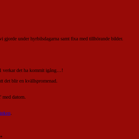
vi gjorde under hyrbilsdagarna samt fixa med tillhörande bilder.
8:41 verkar det ha kommit igång…!
att det blir en kvällspromenad.
' med datorn.
änken
.
*