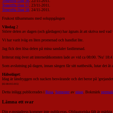
Teneriffa Dag 56
. 22/11-2011.
Teneriffa Dag 57
. 23/11-2011.
Teneriffa Dag 58
. 24/11-2011.
Frukost tillsammans med soluppgången
Vilodag
2
Större delen av dagen (och gårdagen) har ägnats åt att skriva ned vad 
Vi har varit iväg en liten promenad och handlat lite.
Jag fick den lösa delen på mina sandaler fastlimmad.
Irriterat mig över att internetåtkomsten lade av vid ca 08:00. 'Nu' 1
Som avslutning på dagen, innan sängen får sitt nattbesök, lutar det åt 
Hälsoläget
:
Idag är ländryggen och nacken besvärande och det beror på 'grejandet
[02-08-015-015]
Detta inlägg publicerades i
Resa
,
Semester
av
nisse
. Bokmärk
permal
Lämna ett svar
Din e-postadress kommer inte publiceras.
Obligatoriska fält är märkta