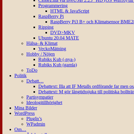
CloneZilla via liveUSB 2.25″ HD (OS Win10) til
Programmering
HTML & JavaScript
RaspBerry Pi
RaspBerry Pi3 B+ och Klimatsensor BME2
Ripping
DVD>MKV
Ubuntu 20.04 MATE
Hälsa- & Klimat
VeckoMätning
Hobby / Nöjen
Rubiks Kub (-nya-)
Rubiks Kub (gamla)
ToDo
Politik
Debatt…
Debattext: Illa att IF Metalls ordförande far men o
Debattext: M gör långtidssjuka till politiska bollträ
Partisympatier
Ideologitillhörighet
Mina Bilder
WordPress
PlugIn’s
WPadmin
Om…