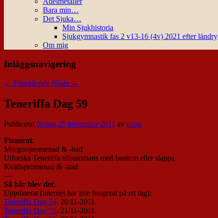
Ädelmetaller
Bara min…
Det Sjuka…
Min Sjukhistoria
Sjukgymnastik fas 2 v13-16 (4v) 2021 efter ländr
Om mig
Inläggsnavigering
←
Föregående
Nästa
→
Teneriffa Dag 59
Publicerat
fredag 25 november 2011
av
nisse
Planerat
:
Morgonpromenad & -bad
Utforska Teneriffa tillsammans med hustrun eller slappa
Kvällspromenad & -bad
—
Så här blev det
:
Uppdaterat (internet har inte fungerat på ett tag):
Teneriffa Dag 54
. 20/11-2011.
Teneriffa Dag 55
. 21/11-2011.