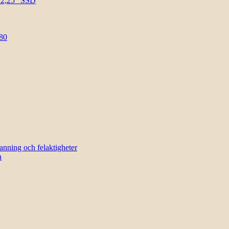
l 2,25″ SSD
80
sanning och felaktigheter
n