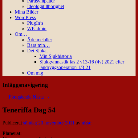
Partisympatier
Ideologitillhörighet
Mina Bilder
WordPress
PlugIn’s
WPadmin
Om…
Ädelmetaller
Bara min…
Det Sjuka…
Min Sjukhistoria
Sjukgymnastik fas 2 v13-16 (4v) 2021 efter
ländryggsoperation 1/3-21
Om mig
Inläggsnavigering
←
Föregående
Nästa
→
Teneriffa Dag 54
Publicerat
söndag 20 november 2011
av
nisse
Planerat
: