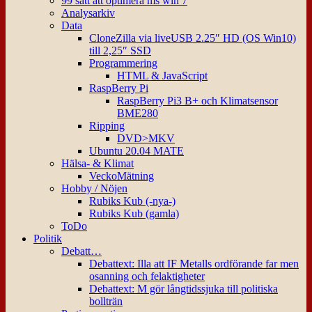
99 sätt att optimera ms win 7
Analysarkiv
Data
CloneZilla via liveUSB 2.25″ HD (OS Win10)
till 2,25″ SSD
Programmering
HTML & JavaScript
RaspBerry Pi
RaspBerry Pi3 B+ och Klimatsensor
BME280
Ripping
DVD>MKV
Ubuntu 20.04 MATE
Hälsa- & Klimat
VeckoMätning
Hobby / Nöjen
Rubiks Kub (-nya-)
Rubiks Kub (gamla)
ToDo
Politik
Debatt…
Debattext: Illa att IF Metalls ordförande far men
osanning och felaktigheter
Debattext: M gör långtidssjuka till politiska
bollträn