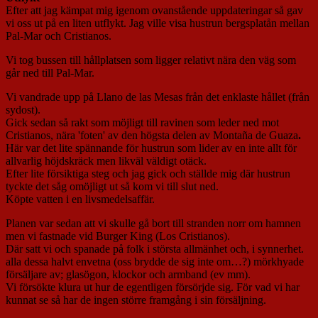
Efter att jag kämpat mig igenom ovanstående uppdateringar så gav
vi oss ut på en liten utflykt. Jag ville visa hustrun bergsplatån mellan
Pal-Mar och Cristianos.
Vi tog bussen till hållplatsen som ligger relativt nära den väg som
går ned till Pal-Mar.
Vi vandrade upp på Llano de las Mesas från det enklaste hållet (från
sydost).
Gick sedan så rakt som möjligt till ravinen som leder ned mot
Cristianos, nära 'foten' av den högsta delen av Montaña de Guaza
.
Här var det lite spännande för hustrun som lider av en inte allt för
allvarlig höjdskräck men likväl väldigt otäck.
Efter lite försiktiga steg och jag gick och ställde mig där hustrun
tyckte det såg omöjligt ut så kom vi till slut ned.
Köpte vatten i en livsmedelsaffär.
Planen var sedan att vi skulle gå bort till stranden norr om hamnen
men vi fastnade vid Burger King (Los Cristianos).
Där satt vi och spanade på folk i största allmänhet och, i synnerhet.
alla dessa halvt envetna (oss brydde de sig inte om…?) mörkhyade
försäljare av; glasögon, klockor och armband (ev mm).
Vi försökte klura ut hur de egentligen försörjde sig. För vad vi har
kunnat se så har de ingen större framgång i sin försäljning.