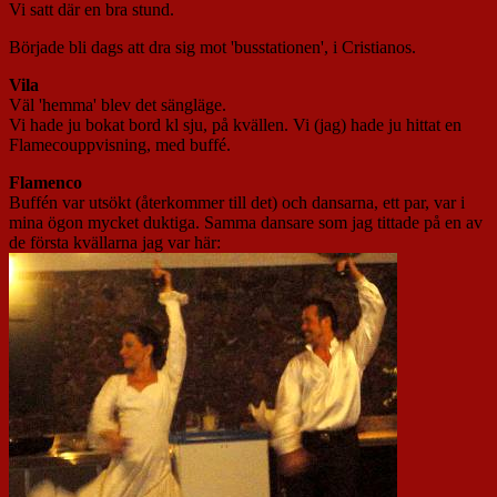
Vi satt där en bra stund.
Började bli dags att dra sig mot 'busstationen', i Cristianos.
Vila
Väl 'hemma' blev det sängläge.
Vi hade ju bokat bord kl sju, på kvällen. Vi (jag) hade ju hittat en
Flamecouppvisning, med buffé.
Flamenco
Buffén var utsökt (återkommer till det) och dansarna, ett par, var i
mina ögon mycket duktiga. Samma dansare som jag tittade på en av
de första kvällarna jag var här: