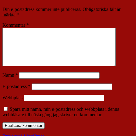
Din e-postadress kommer inte publiceras.
Obligatoriska fält är
märkta
*
Kommentar
*
Namn
*
E-postadress
*
Webbplats
Spara mitt namn, min e-postadress och webbplats i denna
webbläsare till nästa gång jag skriver en kommentar.