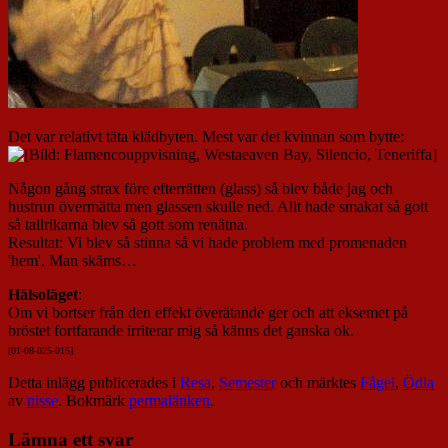
Det var relativt täta klädbyten. Mest var det kvinnan som bytte:
Någon gång strax före efterrätten (glass) så blev både jag och
hustrun övermätta men glassen skulle ned. Allt hade smakat så gott
så tallrikarna blev så gott som renätna.
Resultat: Vi blev så stinna så vi hade problem med promenaden
'hem'. Man skäms…
Hälsoläget
:
Om vi bortser från den effekt överätande ger och att eksemet på
bröstet fortfarande irriterar mig så känns det ganska ok.
[01-08-025-015]
Detta inlägg publicerades i
Resa
,
Semester
och märktes
Fågel
,
Ödla
av
nisse
. Bokmärk
permalänken
.
Lämna ett svar