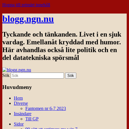
Hoppa till primärt innehåll
blogg.ngn.nu
Tyckande och tänkanden. Livet i en sjuk
vardag. Emellanåt kryddad med humor.
Här avhandlas också lite politik och en
del datatekniska spörsmål
Sök
Huvudmeny
Hem
Diverse
Fantomen nr 6-7 2023
Insändare
Till GP
Sidor