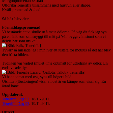
Morgonpromenad & -bad
Utforska Teneriffa tillsammans med hustrun eller slappa
Kvällspromenad & -bad
—
Så här blev det
:
Förmiddagspromenad
Vi bestämde att vi skulle ut å mata ödlorna. På väg dit fick jag syn
på en falk som satt snyggt till mitt på 'vår' byggavfallstomt som vi
delvis har som utsikt:
Tyvärr så missade jag i min iver att justera för motljus så det här blev
den bästa bilden.
Tydligen var vädret (mulet) inte optimalt för utfodring av ödlor. En
enda visade sig:
Vi hade tomat med oss, syns till höger i bild.
Utsnittet (förstoringen) visar att det är en kämpe som visar sig, En
ärrad hane.
Uppdaterat
:
Teneriffa Dag 52
. 18/11-2011.
Teneriffa Dag 53
. 19/11-2011.
Utflykt