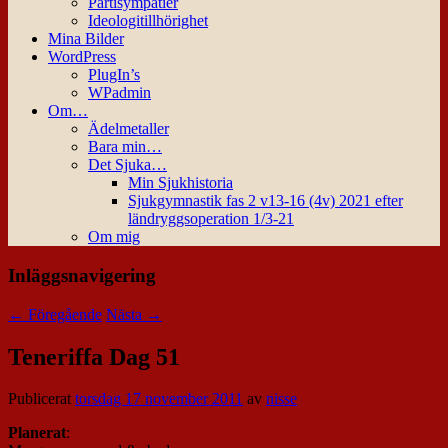
Partisympatier
Ideologitillhörighet
Mina Bilder
WordPress
PlugIn’s
WPadmin
Om…
Ädelmetaller
Bara min…
Det Sjuka…
Min Sjukhistoria
Sjukgymnastik fas 2 v13-16 (4v) 2021 efter
ländryggsoperation 1/3-21
Om mig
Inläggsnavigering
←
Föregående
Nästa
→
Teneriffa Dag 51
Publicerat
torsdag 17 november 2011
av
nisse
Planerat
: