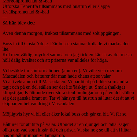
Morgonpromenad & -bad
Utforska Teneriffa tillsammans med hustrun eller slappa
Kvällspromenad & -bad
—
Så här blev det
:
Även denna morgon, frukost tillsammans med soluppgången.
Buss in till Costa Adeje. Där bussen stannar kollade vi marknaden
lite.
Kul men väldigt mycket samma och jag fick en känsla av det mesta
höll dålig kvalitet och att priserna var alldeles för höga.
Vi besökte turistinformationen (ännu en). Vi ville veta mer om
Mascadalen och båtturer där man hade chans att se valar.
Vi är tveksamma till Mascadalen. Vi har tittat på bilder som andra
tagit och på en del ställen ser det lite 'läskigt' ut. Smala (halkiga)
klippstigar, Klättrande över stora stenbumlingar och på en del ställen
såg det ganska brant ut. Tar vi hänsyn till hustrun så lutar det åt att vi
skippar en hel vandring i Mascadalen.
Möjligtvis hyr vi bil eller åker lokal buss och går en bit. Vi får se.
Båtturer för att titta på valar. Utbudet är en djungel och 'alla' säger
olika om vad som ingår, tid och priser. Vi ska nog se till att vi hittar
någon båttur innan vi lämnar ön.