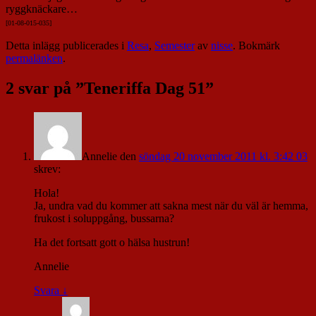
ryggknäckare…
[01-08-015-035]
Detta inlägg publicerades i
Resa
,
Semester
av
nisse
. Bokmärk
permalänken
.
2 svar på ”
Teneriffa Dag 51
”
Annelie
den
söndag 20 november 2011 kl. 3:42 03
skrev:
Hola!
Ja, undra vad du kommer att sakna mest när du väl är hemma,
frukost i soluppgång, bussarna?
Ha det fortsatt gott o hälsa hustrun!
Annelie
Svara
↓