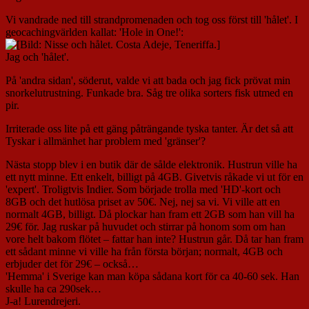
Vi vandrade ned till strandpromenaden och tog oss först till 'hålet'. I
geocachingvärlden kallat: 'Hole in One!':
Jag och 'hålet'.
På 'andra sidan', söderut, valde vi att bada och jag fick prövat min
snorkelutrustning. Funkade bra. Såg tre olika sorters fisk utmed en
pir.
Irriterade oss lite på ett gäng påträngande tyska tanter. Är det så att
Tyskar i allmänhet har problem med 'gränser'?
Nästa stopp blev i en butik där de sålde elektronik. Hustrun ville ha
ett nytt minne. Ett enkelt, billigt på 4GB. Givetvis råkade vi ut för en
'expert'. Troligtvis Indier. Som började trolla med 'HD'-kort och
8GB och det hutlösa priset av 50€. Nej, nej sa vi. Vi ville att en
normalt 4GB, billigt. Då plockar han fram ett 2GB som han vill ha
29€ för. Jag ruskar på huvudet och stirrar på honom som om han
vore helt bakom flötet – fattar han inte? Hustrun går. Då tar han fram
ett sådant minne vi ville ha från första början; normalt, 4GB och
erbjuder det för 29€ – också…
'Hemma' i Sverige kan man köpa sådana kort för ca 40-60 sek. Han
skulle ha ca 290sek…
J-a! Lurendrejeri.