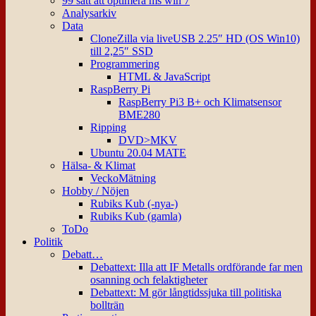
99 sätt att optimera ms win 7
Analysarkiv
Data
CloneZilla via liveUSB 2.25″ HD (OS Win10)
till 2,25″ SSD
Programmering
HTML & JavaScript
RaspBerry Pi
RaspBerry Pi3 B+ och Klimatsensor
BME280
Ripping
DVD>MKV
Ubuntu 20.04 MATE
Hälsa- & Klimat
VeckoMätning
Hobby / Nöjen
Rubiks Kub (-nya-)
Rubiks Kub (gamla)
ToDo
Politik
Debatt…
Debattext: Illa att IF Metalls ordförande far men
osanning och felaktigheter
Debattext: M gör långtidssjuka till politiska
bollträn