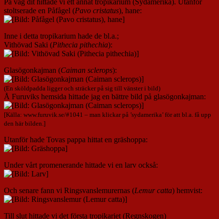
På väg dit hittade vi ett annat tropikarium (Sydamerika). Utanför
stoltserade en Påfågel (
Pavo cristatus
), hane:
Inne i detta tropikarium hade de bl.a.;
Vithövad Saki (
Pithecia pithechia
):
Glasögonkajman (
Caiman sclerops
):
(En sköldpadda ligger och sträcker på sig till vänster i bild)
Å Furuviks hemsida hittade jag en bättre bild på glasögonkajman:
[Källa: www.furuvik.se/#1041 – man klickar på ’sydamerika’ för att bl.a. få upp
den här bilden.]
Utanför hade Tovas pappa hittat en gräshoppa:
Under vårt promenerande hittade vi en larv också:
Och senare fann vi Ringsvanslemurernas (
Lemur catta
) hemvist:
Till slut hittade vi det första tropikariet (Regnskogen)