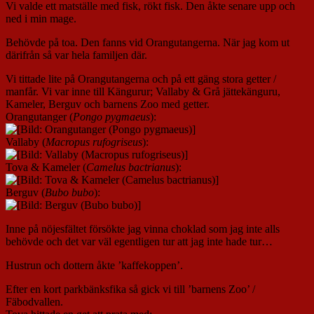
Vi valde ett matställe med fisk, rökt fisk. Den åkte senare upp och
ned i min mage.
Behövde på toa. Den fanns vid Orangutangerna. När jag kom ut
därifrån så var hela familjen där.
Vi tittade lite på Orangutangerna och på ett gäng stora getter /
manfår. Vi var inne till Kängurur; Vallaby & Grå jättekänguru,
Kameler, Berguv och barnens Zoo med getter.
Orangutanger (
Pongo pygmaeus
):
Vallaby (
Macropus rufogriseus
):
Tova & Kameler (
Camelus bactrianus
):
Berguv (
Bubo bubo
):
Inne på nöjesfältet försökte jag vinna choklad som jag inte alls
behövde och det var väl egentligen tur att jag inte hade tur…
Hustrun och dottern åkte ’kaffekoppen’.
Efter en kort parkbänksfika så gick vi till ’barnens Zoo’ /
Fäbodvallen.