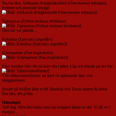
Nu var den, Afrikansk dvärgkrokodilen (
Osteolaemus tetraspis
),
framme och poserade snyggt:
Tigerpyton (
Python molurus bivittatus
):
Den här var jättelik…
Kubaboa (
Epicrates angulifer
):
Schimpanser (
Pan troglodytes
):
Efter besökte blev det en kort vila i tältet. Låg och kikade på det här:
Vårt tältsovrumsfönster, nu med ett spännande ljus- och
skuggmönster.
Senare på kvällen åkte vi till Skutskär och Tovas farmor & farfar.
Där blev det grillat.
Hälsoläget
:
Tuff dag. Men det känns som om kroppen klarat av det. Vi får se i
morgon…