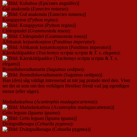
Gul anakonda (
Eunectes notaeus
):
Kungspyton (
Python regius
):
Chilespindel (
Grammostola rosea
):
Afrikansk kejsarskorpion (
Pandinus imperator
):
Kärrsköldpaddor (
Trachemys scripta scripta
&
T. s. elegans
):
Bomullshuvudtamarin (
Saguinus oedipus
):
Han (den) såg väldigt intresserad ut när jag pratade med den. Visst
ser det ut som om den verkligen försöker förstå vad jag egentligen
menar (eller säger).
Madadaskarboa (
Acantrophis madagascariensis
):
Grön leguan (
Iguana iguana
):
Dvärgssilkesapa (
Cebuella pygmea
):