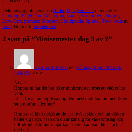
[03-06-025-075]
Detta inlägg publicerades i
Bilder
,
Djur
,
Semester
och märktes
Camping
,
Fågel
,
Get
,
Gräshoppa
,
Kamel
,
Krokodiler
,
känguru
,
Larv
,
Orm
,
primater
,
Skorpion
,
Sköldpadda
,
Spindel
,
Tova
,
Ödla
av
nisse
. Bokmärk
permalänken
.
2 svar på ”
Minisemester dag 3 av ?
”
Kristina Birkesten
den
måndag 26 juli 2010 kl.
23:40 23
skrev:
Nisse!
Hoppas ni har det bra på er minisemester, trots att vädret har
vänt.
Lilla Tova kan nog lysa upp den mest molniga himmel för en
stolt morfar, eller hur?
Hoppas så klart också att du är i hyfsat skick och att värken
håller sig i styr. Men om du är känslig för väderomslag och
luftfuktighetsförändringar kanske det kan vara lite si och så
med det..