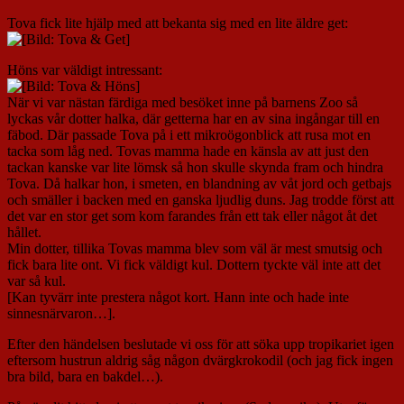
Tova fick lite hjälp med att bekanta sig med en lite äldre get:
Höns var väldigt intressant:
När vi var nästan färdiga med besöket inne på barnens Zoo så
lyckas vår dotter halka, där getterna har en av sina ingångar till en
fäbod. Där passade Tova på i ett mikroögonblick att rusa mot en
tacka som låg ned. Tovas mamma hade en känsla av att just den
tackan kanske var lite lömsk så hon skulle skynda fram och hindra
Tova. Då halkar hon, i smeten, en blandning av våt jord och getbajs
och smäller i backen med en ganska ljudlig duns. Jag trodde först att
det var en stor get som kom farandes från ett tak eller något åt det
hållet.
Min dotter, tillika Tovas mamma blev som väl är mest smutsig och
fick bara lite ont. Vi fick väldigt kul. Dottern tyckte väl inte att det
var så kul.
[Kan tyvärr inte prestera något kort. Hann inte och hade inte
sinnesnärvaron…].
Efter den händelsen beslutade vi oss för att söka upp tropikariet igen
eftersom hustrun aldrig såg någon dvärgkrokodil (och jag fick ingen
bra bild, bara en bakdel…).