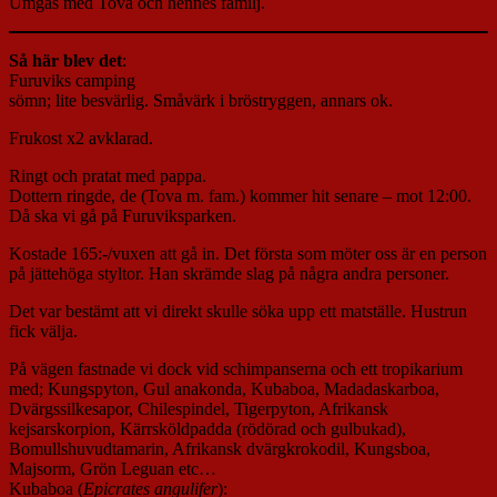
Umgås med Tova och hennes familj.
Så här blev det
:
Furuviks camping
sömn; lite besvärlig. Småvärk i bröstryggen, annars ok.
Frukost x2 avklarad.
Ringt och pratat med pappa.
Dottern ringde, de (Tova m. fam.) kommer hit senare – mot 12:00.
Då ska vi gå på Furuviksparken.
Kostade 165:-/vuxen att gå in. Det första som möter oss är en person
på jättehöga styltor. Han skrämde slag på några andra personer.
Det var bestämt att vi direkt skulle söka upp ett matställe. Hustrun
fick välja.
På vägen fastnade vi dock vid schimpanserna och ett tropikarium
med; Kungspyton, Gul anakonda, Kubaboa, Madadaskarboa,
Dvärgssilkesapor, Chilespindel, Tigerpyton, Afrikansk
kejsarskorpion, Kärrsköldpadda (rödörad och gulbukad),
Bomullshuvudtamarin, Afrikansk dvärgkrokodil, Kungsboa,
Majsorm, Grön Leguan etc…
Kubaboa (
Epicrates angulifer
):