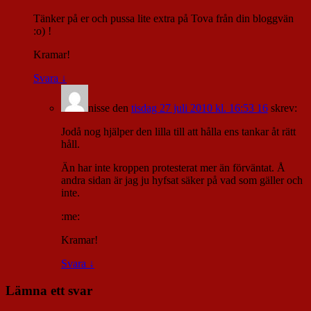
Tänker på er och pussa lite extra på Tova från din bloggvän
:o) !
Kramar!
Svara
↓
nisse
den
tisdag 27 juli 2010 kl. 16:53 16
skrev:
Jodå nog hjälper den lilla till att hålla ens tankar åt rätt
håll.
Än har inte kroppen protesterat mer än förväntat. Å
andra sidan är jag ju hyfsat säker på vad som gäller och
inte.
:me:
Kramar!
Svara
↓
Lämna ett svar