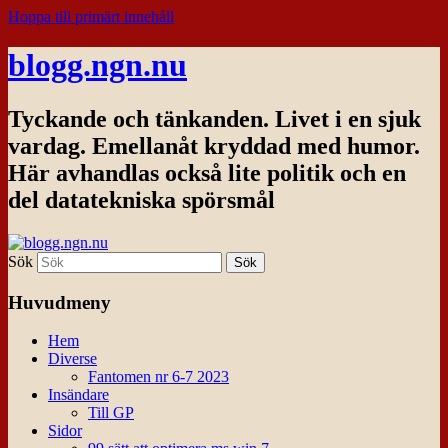
Hoppa till primärt innehåll
blogg.ngn.nu
Tyckande och tänkanden. Livet i en sjuk
vardag. Emellanåt kryddad med humor.
Här avhandlas också lite politik och en
del datatekniska spörsmål
Sök
Huvudmeny
Hem
Diverse
Fantomen nr 6-7 2023
Insändare
Till GP
Sidor