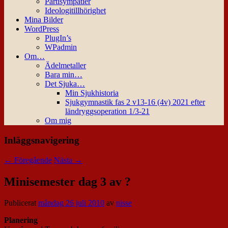
Partisympatier
Ideologitillhörighet
Mina Bilder
WordPress
PlugIn’s
WPadmin
Om…
Ädelmetaller
Bara min…
Det Sjuka…
Min Sjukhistoria
Sjukgymnastik fas 2 v13-16 (4v) 2021 efter
ländryggsoperation 1/3-21
Om mig
Inläggsnavigering
←
Föregående
Nästa
→
Minisemester dag 3 av ?
Publicerat
måndag 26 juli 2010
av
nisse
Planering