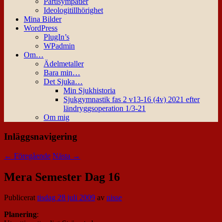
Partisympatier
Ideologitillhörighet
Mina Bilder
WordPress
PlugIn’s
WPadmin
Om…
Ädelmetaller
Bara min…
Det Sjuka…
Min Sjukhistoria
Sjukgymnastik fas 2 v13-16 (4v) 2021 efter
ländryggsoperation 1/3-21
Om mig
Inläggsnavigering
←
Föregående
Nästa
→
Mera Semester Dag 16
Publicerat
tisdag 28 juli 2009
av
nisse
Planering
: