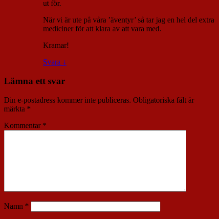
ut för.
När vi är ute på våra ’äventyr’ så tar jag en hel del extra
mediciner för att klara av att vara med.
Kramar!
Svara
↓
Lämna ett svar
Din e-postadress kommer inte publiceras.
Obligatoriska fält är
märkta
*
Kommentar
*
Namn
*