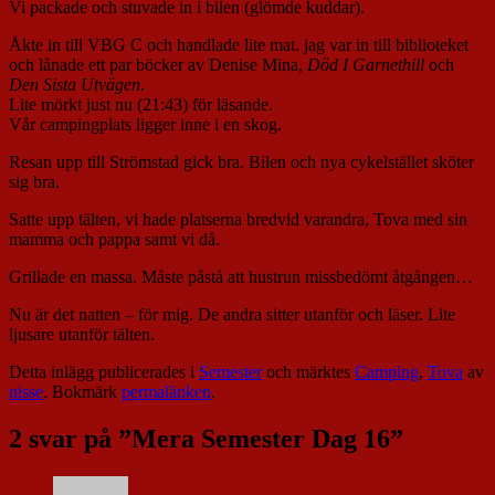
Vi packade och stuvade in i bilen (glömde kuddar).
Åkte in till VBG C och handlade lite mat. jag var in till biblioteket
och lånade ett par böcker av Denise Mina,
Död I Garnethill
och
Den Sista Utvägen
.
Lite mörkt just nu (21:43) för läsande.
Vår campingplats ligger inne i en skog.
Resan upp till Strömstad gick bra. Bilen och nya cykelstället sköter
sig bra.
Satte upp tälten, vi hade platserna bredvid varandra, Tova med sin
mamma och pappa samt vi då.
Grillade en massa. Måste påstå att hustrun missbedömt åtgången…
Nu är det natten – för mig. De andra sitter utanför och läser. Lite
ljusare utanför tälten.
Detta inlägg publicerades i
Semester
och märktes
Camping
,
Tova
av
nisse
. Bokmärk
permalänken
.
2 svar på ”
Mera Semester Dag 16
”