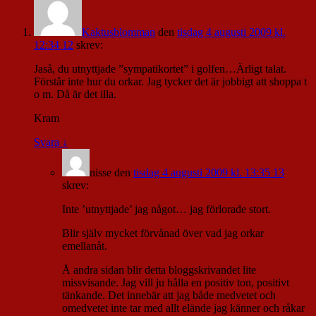
Kaktusblomman
den
tisdag 4 augusti 2009 kl.
12:34 12
skrev:
Jaså, du utnyttjade ”sympatikortet” i golfen…Ärligt talat.
Förstår inte hur du orkar. Jag tycker det är jobbigt att shoppa t
o m. Då är det illa.
Kram
Svara
↓
nisse
den
tisdag 4 augusti 2009 kl. 13:35 13
skrev:
Inte ’utnyttjade’ jag något… jag förlorade stort.
Blir själv mycket förvånad över vad jag orkar
emellanåt.
Å andra sidan blir detta bloggskrivandet lite
missvisande. Jag vill ju hålla en positiv ton, positivt
tänkande. Det innebär att jag både medvetet och
omedvetet inte tar med allt elände jag känner och råkar