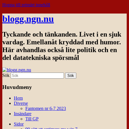
Hoppa till primärt innehåll
blogg.ngn.nu
Tyckande och tänkanden. Livet i en sjuk
vardag. Emellanåt kryddad med humor.
Här avhandlas också lite politik och en
del datatekniska spörsmål
Sök
Huvudmeny
Hem
Diverse
Fantomen nr 6-7 2023
Insändare
Till GP
Sidor