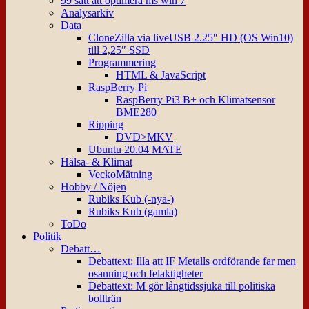
99 sätt att optimera ms win 7
Analysarkiv
Data
CloneZilla via liveUSB 2.25″ HD (OS Win10)
till 2,25″ SSD
Programmering
HTML & JavaScript
RaspBerry Pi
RaspBerry Pi3 B+ och Klimatsensor
BME280
Ripping
DVD>MKV
Ubuntu 20.04 MATE
Hälsa- & Klimat
VeckoMätning
Hobby / Nöjen
Rubiks Kub (-nya-)
Rubiks Kub (gamla)
ToDo
Politik
Debatt…
Debattext: Illa att IF Metalls ordförande far men
osanning och felaktigheter
Debattext: M gör långtidssjuka till politiska
bollträn