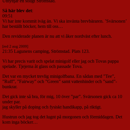
Utnyttjar ett soligt Strömstad.
Så här blev det
:
09:51
Vi har inte kommit iväg än. Vi ska invänta brevbäraren. ’Svärsonen’
har beställt böcker, hem till oss…
Den reviderade planen är nu att vi åker nordväst efter lunch.
[red 2 aug 2009]
21:35 Lagunens camping, Strömstad. Plats 123.
Vi har precis varit och spelat minigolf eller jag och Tovas pappa
spelade. Tjejerna åt glass och passade Tova.
Det var en mycket trevlig minigolfbana. En sådan med ”Tee”,
”Ruff”, ”Fairway” och ”Green” samt vattenhinder och ”sand”-
bunkrar.
Det gick inte så bra, för mig, 10 över ”par”. Svärsonen gick ca 10
under par.
jag skyller på doping och fysiskt handikapp, på riktigt.
Hustrun och jag tog det lugnt på morgonen och förmiddagen. Det
kom inga böcker…