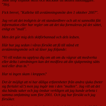
Satte ihop följande skrift och skickade till aktuell handläggare:
”
Hej.
Fick brevet, "Kallelse till avstämningsmöte den 1 oktober 2007".
Jag vet att det troligtvis är ett standardbrev och att ni sannolikt fått
information eller har regler om att det ska formuleras på det sättet,
enligt en "mall".
Men det gör mig dels skitförbannad och dels ledsen.
Här har jag sedan i våras försökt att få till stånd ett
avstämningsmöte och så läser jag följande:
"Vi vill redan nu upplysa dig om att om du vägrar att medverka
eller delta i utredningen kan det medföra att din sjukpenning sätts
ned eller dras in."
Har ni ingen skam i kroppen?
Det är möjligt att ni har dåliga erfarenheter från andra sjuka (beter
sig flertalet så?) men jag ingår inte i den "mallen". Jag vill att det
ska hända saker och jag önskar verkligen att jag kunde arbeta i
samma omfattning som före 2001. Och jag har försökt och jag
försöker.