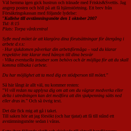
Väl hemma igen gick hustrun och tränade med Friskis&Svettis. Jag
angrep posten och höll på att få hjärnstörtning. Ett brev från
Försäkringskassan med följande lydelse:
”
Kallelse till avstämningsmöte den 1 oktober 2007
Tid: 8:15
Plats: Torpa vårdcentral
Syfte med mötet är att klargöra dina förutsättningar för återgång i
arbete d.v.s:
· Hur sjukdomen påverkar din arbetsförmåga – vad du klarar
respektive inte klarar med hänsyn till dina besvär
· Vilka eventuella insatser som behövs och är möjliga för att du skall
komma tillbaka i arbete.
Du har möjlighet att ta med dig en stödperson till mötet.
”
Så här långt är allt väl, nu kommer resten:
”
Vi vill redan nu upplysa dig om att om du vägrar medverka eller
delta i utredningen kan det medföra att din sjukpenning sätts ned
eller dras in.
” Och så övrig text.
Det där fick mig att gå i taket.
Till saken hör att jag försökt (och har tjatat) att få till stånd ett
avstämningsmöte sedan i våras.