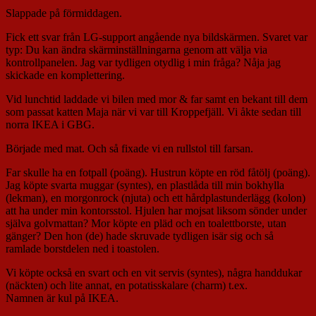
Slappade på förmiddagen.
Fick ett svar från LG-support angående nya bildskärmen. Svaret var
typ: Du kan ändra skärminställningarna genom att välja via
kontrollpanelen. Jag var tydligen otydlig i min fråga? Nåja jag
skickade en komplettering.
Vid lunchtid laddade vi bilen med mor & far samt en bekant till dem
som passat katten Maja när vi var till Kroppefjäll. Vi åkte sedan till
norra IKEA i GBG.
Började med mat. Och så fixade vi en rullstol till farsan.
Far skulle ha en fotpall (poäng). Hustrun köpte en röd fåtölj (poäng).
Jag köpte svarta muggar (syntes), en plastlåda till min bokhylla
(lekman), en morgonrock (njuta) och ett hårdplastunderlägg (kolon)
att ha under min kontorsstol. Hjulen har mojsat liksom sönder under
själva golvmattan? Mor köpte en pläd och en toalettborste, utan
gänger? Den hon (de) hade skruvade tydligen isär sig och så
ramlade borstdelen ned i toastolen.
Vi köpte också en svart och en vit servis (syntes), några handdukar
(näckten) och lite annat, en potatisskalare (charm) t.ex.
Namnen är kul på IKEA.