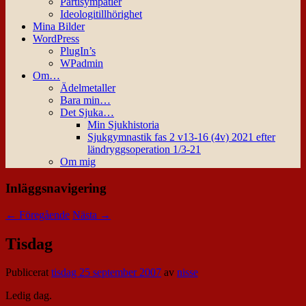
Partisympatier
Ideologitillhörighet
Mina Bilder
WordPress
PlugIn’s
WPadmin
Om…
Ädelmetaller
Bara min…
Det Sjuka…
Min Sjukhistoria
Sjukgymnastik fas 2 v13-16 (4v) 2021 efter
ländryggsoperation 1/3-21
Om mig
Inläggsnavigering
←
Föregående
Nästa
→
Tisdag
Publicerat
tisdag 25 september 2007
av
nisse
Ledig dag.