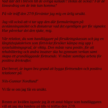
Vad står det i breven till de övriga kallade? Hotas de också? Får de
löneavdrag om de inte kan komma?
På vår träff den 27/9 förväntar jag mig en ärlig ursäkt.
Jag vill också att vi tar upp den där formuleringen på
avstämningsmötet och diskuterar vad det egentligen ger för signaler.
Hur påverkar det den sjuke, mig.
Vår relation, du som handläggare på försäkringskassan och jag en
långtidssjukskriven som förtvivlat försöker kämpa mig upp i
sysselsättningsgrad, är viktig. Den måste vara positiv, för att
rehabilitering och andra insatser ska ha gynnsam verkan samt
skapa ett grundläggande förtroende. Vi måste samtliga arbeta för
positiva drivkrafter.
Det brevet, är ingen bra grund att bygga förtroenden och positiva
relationer på.
Nils-Gunnar Nordlund
”
Vi får se om jag får en ursäkt.
Resten av kvällen ägande jag åt ett antal frågor som handläggaren
vill att jag ska fundera på tills vi träffas den 27/9.