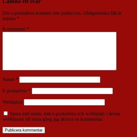
Lämna ett svar
Din e-postadress kommer inte publiceras.
Obligatoriska fält är
märkta
*
Kommentar
*
Namn
*
E-postadress
*
Webbplats
Spara mitt namn, min e-postadress och webbplats i denna
webbläsare till nästa gång jag skriver en kommentar.