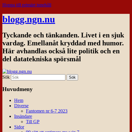
Hoppa till primärt innehåll
blogg.ngn.nu
Tyckande och tänkanden. Livet i en sjuk
vardag. Emellanåt kryddad med humor.
Här avhandlas också lite politik och en
del datatekniska spörsmål
Sök
Huvudmeny
Hem
Diverse
Fantomen nr 6-7 2023
Insändare
Till GP
Sidor