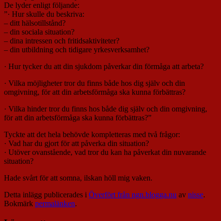
De lyder enligt följande:
”· Hur skulle du beskriva:
– ditt hälsotillstånd?
– din sociala situation?
– dina intressen och fritidsaktiviteter?
– din utbildning och tidigare yrkesverksamhet?
· Hur tycker du att din sjukdom påverkar din förmåga att arbeta?
· Vilka möjligheter tror du finns både hos dig själv och din
omgivning, för att din arbetsförmåga ska kunna förbättras?
· Vilka hinder tror du finns hos både dig själv och din omgivning,
för att din arbetsförmåga ska kunna förbättras?”
Tyckte att det hela behövde kompletteras med två frågor:
· Vad har du gjort för att påverka din situation?
· Utöver ovanstående, vad tror du kan ha påverkat din nuvarande
situation?
Hade svårt för att somna, ilskan höll mig vaken.
Detta inlägg publicerades i
Överfört från ngn.blogga.nu
av
nisse
.
Bokmärk
permalänken
.