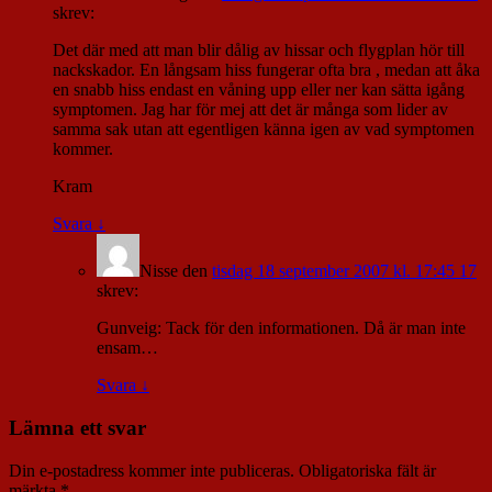
skrev:
Det där med att man blir dålig av hissar och flygplan hör till
nackskador. En långsam hiss fungerar ofta bra , medan att åka
en snabb hiss endast en våning upp eller ner kan sätta igång
symptomen. Jag har för mej att det är många som lider av
samma sak utan att egentligen känna igen av vad symptomen
kommer.
Kram
Svara
↓
Nisse
den
tisdag 18 september 2007 kl. 17:45 17
skrev:
Gunveig: Tack för den informationen. Då är man inte
ensam…
Svara
↓
Lämna ett svar
Din e-postadress kommer inte publiceras.
Obligatoriska fält är
märkta
*