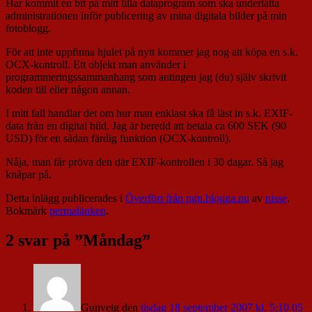
Har kommit en bit på mitt lilla dataprogram som ska underlätta
administrationen inför publicering av mina digitala bilder på min
fotoblogg.
För att inte uppfinna hjulet på nytt kommer jag nog att köpa en s.k.
OCX-kontroll. Ett objekt man använder i
programmeringssammanhang som antingen jag (du) själv skrivit
koden till eller någon annan.
I mitt fall handlar det om hur man enklast ska få läst in s.k. EXIF-
data från en digital bild. Jag är beredd att betala ca 600 SEK (90
USD) för en sådan färdig funktion (OCX-kontroll).
Nåja, man får pröva den där EXIF-kontrollen i 30 dagar. Så jag
knåpar på.
Detta inlägg publicerades i
Överfört från ngn.blogga.nu
av
nisse
.
Bokmärk
permalänken
.
2 svar på ”
Måndag
”
Gunveig
den
tisdag 18 september 2007 kl. 5:10 05