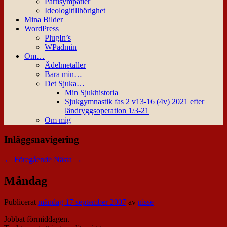
Partisympatier
Ideologitillhörighet
Mina Bilder
WordPress
PlugIn’s
WPadmin
Om…
Ädelmetaller
Bara min…
Det Sjuka…
Min Sjukhistoria
Sjukgymnastik fas 2 v13-16 (4v) 2021 efter
ländryggsoperation 1/3-21
Om mig
Inläggsnavigering
←
Föregående
Nästa
→
Måndag
Publicerat
måndag 17 september 2007
av
nisse
Jobbat förmiddagen.