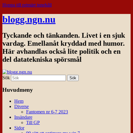
Hoppa till primärt innehåll
blogg.ngn.nu
Tyckande och tänkanden. Livet i en sjuk
vardag. Emellanåt kryddad med humor.
Här avhandlas också lite politik och en
del datatekniska spörsmål
Sök
Huvudmeny
Hem
Diverse
Fantomen nr 6-7 2023
Insändare
Till GP
Sidor