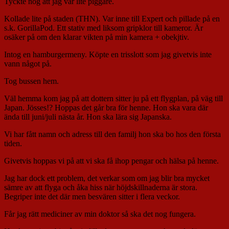
Tyckte nog att jag var lite piggare.
Kollade lite på staden (THN). Var inne till Expert och pillade på en
s.k. GorillaPod. Ett stativ med liksom gripklor till kameror. Är
osäker på om den klarar vikten på min kamera + obekjtiv.
Intog en hamburgermeny. Köpte en trisslott som jag givetvis inte
vann något på.
Tog bussen hem.
Väl hemma kom jag på att dottern sitter ju på ett flygplan, på väg till
Japan. Jösses!? Hoppas det går bra för henne. Hon ska vara där
ända till juni/juli nästa år. Hon ska lära sig Japanska.
Vi har fått namn och adress till den familj hon ska bo hos den första
tiden.
Givetvis hoppas vi på att vi ska få ihop pengar och hälsa på henne.
Jag har dock ett problem, det verkar som om jag blir bra mycket
sämre av att flyga och åka hiss när höjdskillnaderna är stora.
Begriper inte det där men besvären sitter i flera veckor.
Får jag rätt mediciner av min doktor så ska det nog fungera.