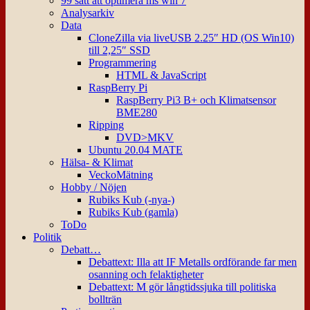
99 sätt att optimera ms win 7
Analysarkiv
Data
CloneZilla via liveUSB 2.25″ HD (OS Win10)
till 2,25″ SSD
Programmering
HTML & JavaScript
RaspBerry Pi
RaspBerry Pi3 B+ och Klimatsensor
BME280
Ripping
DVD>MKV
Ubuntu 20.04 MATE
Hälsa- & Klimat
VeckoMätning
Hobby / Nöjen
Rubiks Kub (-nya-)
Rubiks Kub (gamla)
ToDo
Politik
Debatt…
Debattext: Illa att IF Metalls ordförande far men
osanning och felaktigheter
Debattext: M gör långtidssjuka till politiska
bollträn