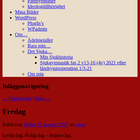
Partisympatier
Ideologitillhörighet
Mina Bilder
WordPress
PlugIn’s
WPadmin
Om…
Ädelmetaller
Bara min…
Det Sjuka…
Min Sjukhistoria
Sjukgymnastik fas 2 v13-16 (4v) 2021 efter
ländryggsoperation 1/3-21
Om mig
Inläggsnavigering
←
Föregående
Nästa
→
Fredag
Publicerat
fredag 31 augusti 2007
av
nisse
Ledig dag. Rolig dag – hoppas jag.