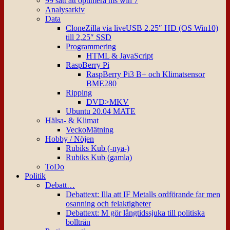
99 sätt att optimera ms win 7
Analysarkiv
Data
CloneZilla via liveUSB 2.25″ HD (OS Win10)
till 2,25″ SSD
Programmering
HTML & JavaScript
RaspBerry Pi
RaspBerry Pi3 B+ och Klimatsensor
BME280
Ripping
DVD>MKV
Ubuntu 20.04 MATE
Hälsa- & Klimat
VeckoMätning
Hobby / Nöjen
Rubiks Kub (-nya-)
Rubiks Kub (gamla)
ToDo
Politik
Debatt…
Debattext: Illa att IF Metalls ordförande far men
osanning och felaktigheter
Debattext: M gör långtidssjuka till politiska
bollträn