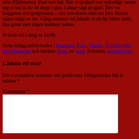
sjön (Hjälmaren). Stort och fint. När vi (pojkar) var ordentligt varma
tog vi oss ut för ett dopp i sjön. Lättare sagt än gjort. Det var
långgrunt och gyttjebotten – stor besvikelse men det blev liksom
något roligt av det. Gång nummer två hittade vi ett lite bättre ställe,
lika grunt men något stabilare botten.
Vi kom väl i säng ca 24:00.
Detta inlägg publicerades i
Kamping
,
Resa
,
Tänder
,
Överfört från
ngn.blogga.nu
och märktes
Bastu
av
nisse
. Bokmärk
permalänken
.
Lämna ett svar
Din e-postadress kommer inte publiceras.
Obligatoriska fält är
märkta
*
Kommentar
*