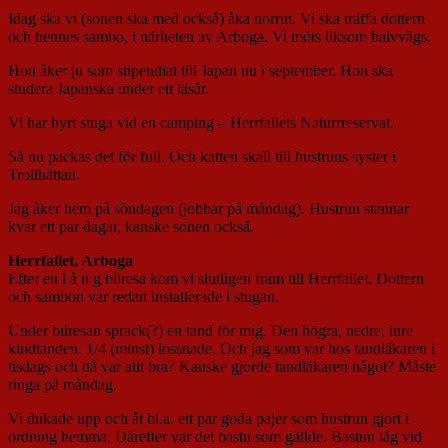
Idag ska vi (sonen ska med också) åka norrut. Vi ska träffa dottern
och hennes sambo, i närheten av Arboga. Vi möts liksom halvvägs.
Hon åker ju som stipendiat till Japan nu i september. Hon ska
studera Japanska under ett läsår.
Vi har hyrt stuga vid en camping – Herrfallets Naturrreservat.
Så nu packas det för full. Och katten skall till hustruns syster i
Trollhättan.
Jag åker hem på söndagen (jobbar på måndag). Hustrun stannar
kvar ett par dagar, kanske sonen också.
Herrfallet, Arboga
Efter en l å n g bilresa kom vi slutligen fram till Herrfallet. Dottern
och sambon var redan installerade i stugan.
Under bilresan sprack(?) en tand för mig. Den högra, nedre, inre
kindtanden. 1/4 (minst) lossnade. Och jag som var hos tandläkaren i
tisdags och då var allt bra? Kanske gjorde tandläkaren något? Måste
ringa på måndag.
Vi dukade upp och åt bl.a. ett par goda pajer som hustrun gjort i
ordning hemma. Därefter var det bastu som gällde. Bastun låg vid