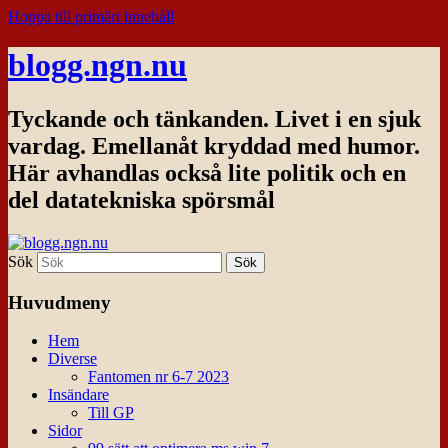
Hoppa till primärt innehåll
blogg.ngn.nu
Tyckande och tänkanden. Livet i en sjuk
vardag. Emellanåt kryddad med humor.
Här avhandlas också lite politik och en
del datatekniska spörsmål
Sök
Huvudmeny
Hem
Diverse
Fantomen nr 6-7 2023
Insändare
Till GP
Sidor