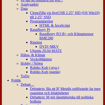
99 sätt att optimera ms win 7
Analysarkiv
Data
CloneZilla via liveUSB 2.25″ HD (OS Win10)
till 2,25″ SSD
Programmering
HTML & JavaScript
RaspBerry Pi
RaspBerry Pi3 B+ och Klimatsensor
BME280
Ripping
DVD>MKV
Ubuntu 20.04 MATE
Hälsa- & Klimat
VeckoMätning
Hobby / Nöjen
Rubiks Kub (-nya-)
Rubiks Kub (gamla)
ToDo
Politik
Debatt…
Debattext: Illa att IF Metalls ordförande far men
osanning och felaktigheter
Debattext: M gör långtidssjuka till politiska
bollträn