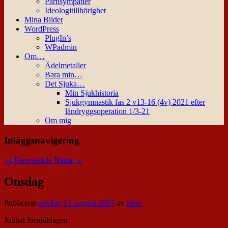
Partisympatier
Ideologitillhörighet
Mina Bilder
WordPress
PlugIn’s
WPadmin
Om…
Ädelmetaller
Bara min…
Det Sjuka…
Min Sjukhistoria
Sjukgymnastik fas 2 v13-16 (4v) 2021 efter
ländryggsoperation 1/3-21
Om mig
Inläggsnavigering
←
Föregående
Nästa
→
Onsdag
Publicerat
onsdag 15 augusti 2007
av
nisse
Jobbat förmiddagen.