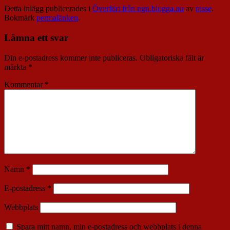
Detta inlägg publicerades i
Överfört från ngn.blogga.nu
av
nisse
.
Bokmärk
permalänken
.
Lämna ett svar
Din e-postadress kommer inte publiceras.
Obligatoriska fält är
märkta
*
Kommentar
*
Namn
*
E-postadress
*
Webbplats
Spara mitt namn, min e-postadress och webbplats i denna