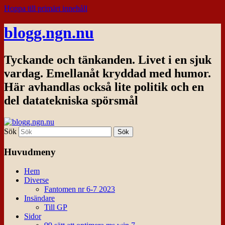
Hoppa till primärt innehåll
blogg.ngn.nu
Tyckande och tänkanden. Livet i en sjuk
vardag. Emellanåt kryddad med humor.
Här avhandlas också lite politik och en
del datatekniska spörsmål
Sök
Huvudmeny
Hem
Diverse
Fantomen nr 6-7 2023
Insändare
Till GP
Sidor