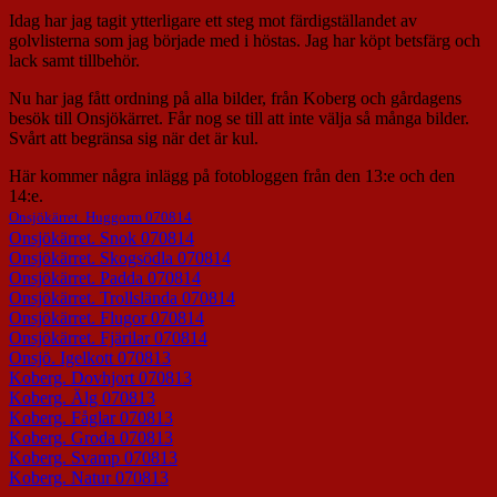
Idag har jag tagit ytterligare ett steg mot färdigställandet av
golvlisterna som jag började med i höstas. Jag har köpt betsfärg och
lack samt tillbehör.
Nu har jag fått ordning på alla bilder, från Koberg och gårdagens
besök till Onsjökärret. Får nog se till att inte välja så många bilder.
Svårt att begränsa sig när det är kul.
Här kommer några inlägg på fotobloggen från den 13:e och den
14:e.
Onsjökärret. Huggorm 070814
Onsjökärret. Snok 070814
Onsjökärret. Skogsödla 070814
Onsjökärret. Padda 070814
Onsjökärret. Trollslända 070814
Onsjökärret. Flugor 070814
Onsjökärret. Fjärilar 070814
Onsjö. Igelkott 070813
Koberg. Dovhjort 070813
Koberg. Älg 070813
Koberg. Fåglar 070813
Koberg. Groda 070813
Koberg. Svamp 070813
Koberg. Natur 070813