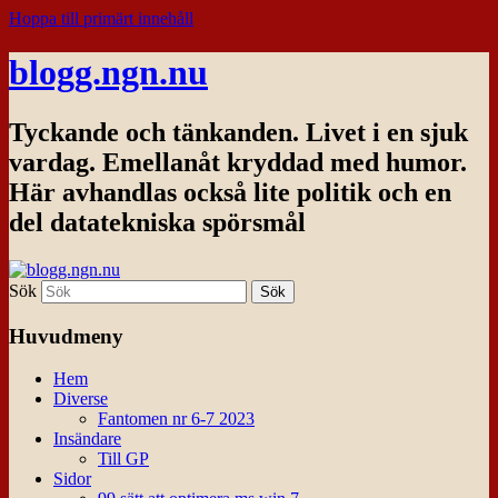
Hoppa till primärt innehåll
blogg.ngn.nu
Tyckande och tänkanden. Livet i en sjuk
vardag. Emellanåt kryddad med humor.
Här avhandlas också lite politik och en
del datatekniska spörsmål
Sök
Huvudmeny
Hem
Diverse
Fantomen nr 6-7 2023
Insändare
Till GP
Sidor