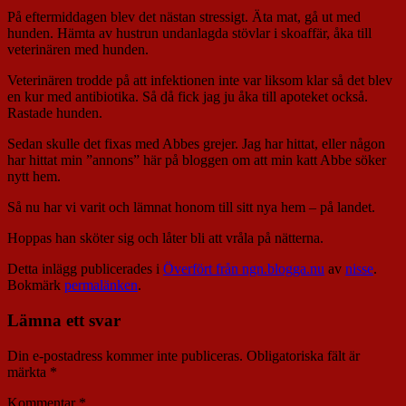
På eftermiddagen blev det nästan stressigt. Äta mat, gå ut med
hunden. Hämta av hustrun undanlagda stövlar i skoaffär, åka till
veterinären med hunden.
Veterinären trodde på att infektionen inte var liksom klar så det blev
en kur med antibiotika. Så då fick jag ju åka till apoteket också.
Rastade hunden.
Sedan skulle det fixas med Abbes grejer. Jag har hittat, eller någon
har hittat min ”annons” här på bloggen om att min katt Abbe söker
nytt hem.
Så nu har vi varit och lämnat honom till sitt nya hem – på landet.
Hoppas han sköter sig och låter bli att vråla på nätterna.
Detta inlägg publicerades i
Överfört från ngn.blogga.nu
av
nisse
.
Bokmärk
permalänken
.
Lämna ett svar
Din e-postadress kommer inte publiceras.
Obligatoriska fält är
märkta
*
Kommentar
*