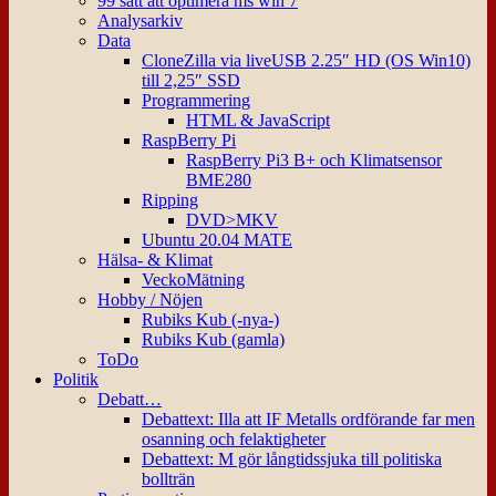
99 sätt att optimera ms win 7
Analysarkiv
Data
CloneZilla via liveUSB 2.25″ HD (OS Win10)
till 2,25″ SSD
Programmering
HTML & JavaScript
RaspBerry Pi
RaspBerry Pi3 B+ och Klimatsensor
BME280
Ripping
DVD>MKV
Ubuntu 20.04 MATE
Hälsa- & Klimat
VeckoMätning
Hobby / Nöjen
Rubiks Kub (-nya-)
Rubiks Kub (gamla)
ToDo
Politik
Debatt…
Debattext: Illa att IF Metalls ordförande far men
osanning och felaktigheter
Debattext: M gör långtidssjuka till politiska
bollträn