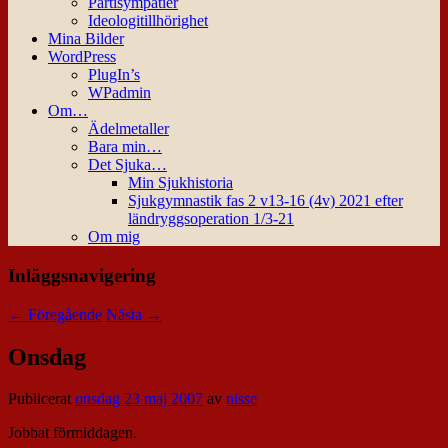
Partisympatier
Ideologitillhörighet
Mina Bilder
WordPress
PlugIn’s
WPadmin
Om…
Ädelmetaller
Bara min…
Det Sjuka…
Min Sjukhistoria
Sjukgymnastik fas 2 v13-16 (4v) 2021 efter
ländryggsoperation 1/3-21
Om mig
Inläggsnavigering
←
Föregående
Nästa
→
Onsdag
Publicerat
onsdag 23 maj 2007
av
nisse
Jobbat förmiddagen.