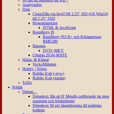
99 sätt att optimera ms win 7
Analysarkiv
Data
CloneZilla via liveUSB 2.25″ HD (OS Win10)
till 2,25″ SSD
Programmering
HTML & JavaScript
RaspBerry Pi
RaspBerry Pi3 B+ och Klimatsensor
BME280
Ripping
DVD>MKV
Ubuntu 20.04 MATE
Hälsa- & Klimat
VeckoMätning
Hobby / Nöjen
Rubiks Kub (-nya-)
Rubiks Kub (gamla)
ToDo
Politik
Debatt…
Debattext: Illa att IF Metalls ordförande far men
osanning och felaktigheter
Debattext: M gör långtidssjuka till politiska
bollträn