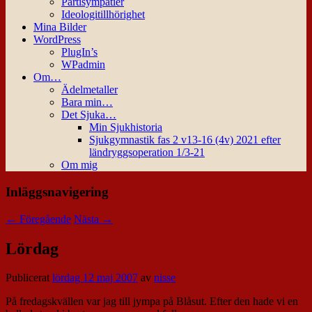
Partisympatier
Ideologitillhörighet
Mina Bilder
WordPress
PlugIn’s
WPadmin
Om…
Ädelmetaller
Bara min…
Det Sjuka…
Min Sjukhistoria
Sjukgymnastik fas 2 v13-16 (4v) 2021 efter
ländryggsoperation 1/3-21
Om mig
Inläggsnavigering
←
Föregående
Nästa
→
Lördag
Publicerat
lördag 12 maj 2007
av
nisse
På fredagskvällen var jag till jympa på Blåsut. Efter den hade vi en