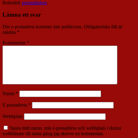
Bokmärk
permalänken
.
Lämna ett svar
Din e-postadress kommer inte publiceras.
Obligatoriska fält är
märkta
*
Kommentar
*
Namn
*
E-postadress
*
Webbplats
Spara mitt namn, min e-postadress och webbplats i denna
webbläsare till nästa gång jag skriver en kommentar.