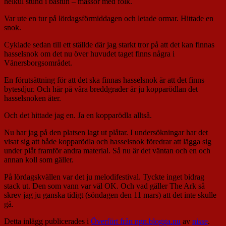
helkul stund i bastun – massor med folk.
Var ute en tur på lördagsförmiddagen och letade ormar. Hittade en
snok.
Cyklade sedan till ett ställde där jag starkt tror på att det kan finnas
hasselsnok om det nu över huvudet taget finns några i
Vänersborgsområdet.
En förutsättning för att det ska finnas hasselsnok är att det finns
bytesdjur. Och här på våra breddgrader är ju kopparödlan det
hasselsnoken äter.
Och det hittade jag en. Ja en kopparödla alltså.
Nu har jag på den platsen lagt ut plåtar. I undersökningar har det
visat sig att både kopparödla och hasselsnok föredrar att lägga sig
under plåt framför andra material. Så nu är det väntan och en och
annan koll som gäller.
På lördagskvällen var det ju melodifestival. Tyckte inget bidrag
stack ut. Den som vann var väl OK. Och vad gäller The Ark så
skrev jag ju ganska tidigt (söndagen den 11 mars) att det inte skulle
gå.
Detta inlägg publicerades i
Överfört från ngn.blogga.nu
av
nisse
.