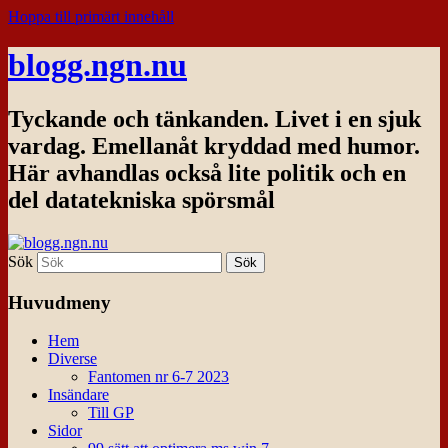
Hoppa till primärt innehåll
blogg.ngn.nu
Tyckande och tänkanden. Livet i en sjuk
vardag. Emellanåt kryddad med humor.
Här avhandlas också lite politik och en
del datatekniska spörsmål
Sök
Huvudmeny
Hem
Diverse
Fantomen nr 6-7 2023
Insändare
Till GP
Sidor