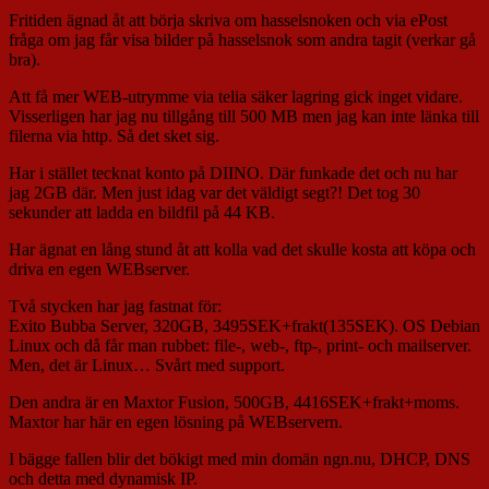
Fritiden ägnad åt att börja skriva om hasselsnoken och via ePost
fråga om jag får visa bilder på hasselsnok som andra tagit (verkar gå
bra).
Att få mer WEB-utrymme via telia säker lagring gick inget vidare.
Visserligen har jag nu tillgång till 500 MB men jag kan inte länka till
filerna via http. Så det sket sig.
Har i stället tecknat konto på DIINO. Där funkade det och nu har
jag 2GB där. Men just idag var det väldigt segt?! Det tog 30
sekunder att ladda en bildfil på 44 KB.
Har ägnat en lång stund åt att kolla vad det skulle kosta att köpa och
driva en egen WEBserver.
Två stycken har jag fastnat för:
Exito Bubba Server, 320GB, 3495SEK+frakt(135SEK). OS Debian
Linux och då får man rubbet: file-, web-, ftp-, print- och mailserver.
Men, det är Linux… Svårt med support.
Den andra är en Maxtor Fusion, 500GB, 4416SEK+frakt+moms.
Maxtor har här en egen lösning på WEBservern.
I bägge fallen blir det bökigt med min domän ngn.nu, DHCP, DNS
och detta med dynamisk IP.