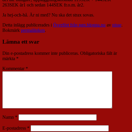
263SEK år1 och sedan 144SEK fr.o.m. år2.
Ja hej-och-hå. Är ni med? Nu ska det strax sovas.
Detta inlägg publicerades i
Överfört från ngn.blogga.nu
av
nisse
.
Bokmärk
permalänken
.
Lämna ett svar
Din e-postadress kommer inte publiceras.
Obligatoriska fält är
märkta
*
Kommentar
*
Namn
*
E-postadress
*