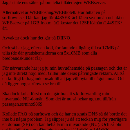
Jag är inte ens säker på om telia tillåter egen WEBserver.
Alternativet är WEBhosting/WEBhotell. Har hittat en på
surftown.se. Där kan jag för 448SEK år1 få en se-domän och då en
WEBserver på 1GB fr.o.m. år2 kostar det 12SEK/mån (144SEK/
år).
Avvaktar dock hur det går på DIINO.
Och så har jag, efter en koll, fortfarande tillgång till ca 17MB på
telia (de där gratishemsidorna om 5x10MB som alla
bredbandskunder får).
För närvarande har jag ju min huvudhemsida på passagen och det är
jag inte direkt nöjd med. Gillar inte deras påtvingade reklam. Alltså
en kraftigt bidragande orsak till att jag vill byta till något annat. Och
då ligger nog surftown.se bra till.
Ska dock kolla först om det går bra att s.k. forwarding min
nuvarande NU-domän. Som det är nu så pekar ngn.nu till/från
passagen.se/nino9869.
Kollade FAQ på surftown och de har en gratis DNS så då borde det
inte bli några problem. Jag slipper ju då att teckan mig för ytterligare
en domän (SE) och kan behålla min nuvarande (NU). Och så blir
det lite billigare; uppläggningskostnad 119SEK + 144SEK =