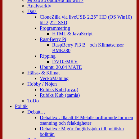
99 sätt att optimera ms win 7
Analysarkiv
Data
CloneZilla via liveUSB 2.25″ HD (OS Win10)
till 2,25″ SSD
Programmering
HTML & JavaScript
RaspBerry Pi
RaspBerry Pi3 B+ och Klimatsensor
BME280
Ripping
DVD>MKV
Ubuntu 20.04 MATE
Hälsa- & Klimat
VeckoMätning
Hobby / Nöjen
Rubiks Kub (-nya-)
Rubiks Kub (gamla)
ToDo
Politik
Debatt…
Debattext: Illa att IF Metalls ordförande far men
osanning och felaktigheter
Debattext: M gör långtidssjuka till politiska
bollträn