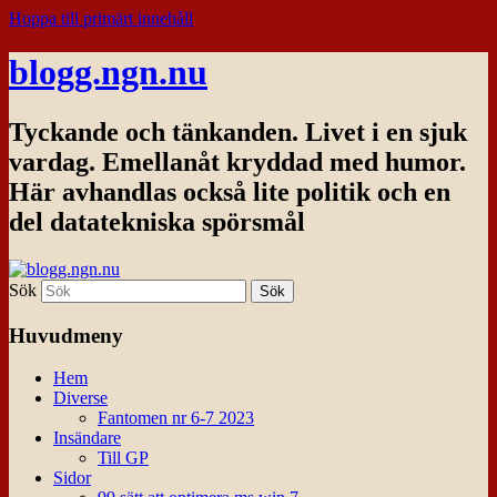
Hoppa till primärt innehåll
blogg.ngn.nu
Tyckande och tänkanden. Livet i en sjuk
vardag. Emellanåt kryddad med humor.
Här avhandlas också lite politik och en
del datatekniska spörsmål
Sök
Huvudmeny
Hem
Diverse
Fantomen nr 6-7 2023
Insändare
Till GP
Sidor