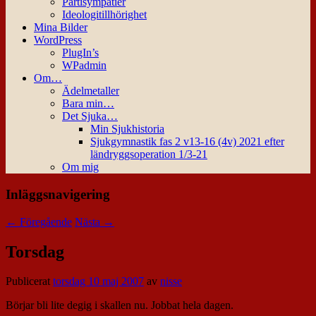
Partisympatier
Ideologitillhörighet
Mina Bilder
WordPress
PlugIn’s
WPadmin
Om…
Ädelmetaller
Bara min…
Det Sjuka…
Min Sjukhistoria
Sjukgymnastik fas 2 v13-16 (4v) 2021 efter
ländryggsoperation 1/3-21
Om mig
Inläggsnavigering
←
Föregående
Nästa
→
Torsdag
Publicerat
torsdag 10 maj 2007
av
nisse
Börjar bli lite degig i skallen nu. Jobbat hela dagen.