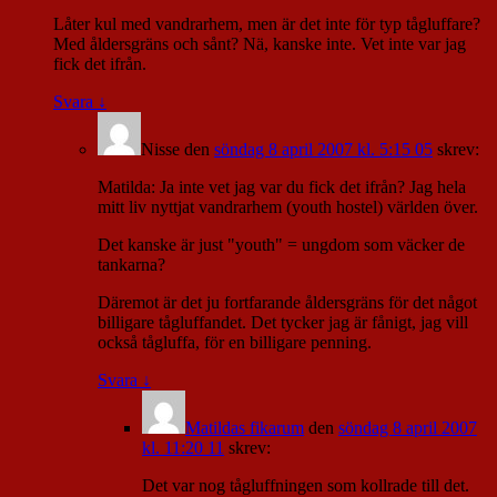
Låter kul med vandrarhem, men är det inte för typ tågluffare?
Med åldersgräns och sånt? Nä, kanske inte. Vet inte var jag
fick det ifrån.
Svara
↓
Nisse
den
söndag 8 april 2007 kl. 5:15 05
skrev:
Matilda: Ja inte vet jag var du fick det ifrån? Jag hela
mitt liv nyttjat vandrarhem (youth hostel) världen över.
Det kanske är just "youth" = ungdom som väcker de
tankarna?
Däremot är det ju fortfarande åldersgräns för det något
billigare tågluffandet. Det tycker jag är fånigt, jag vill
också tågluffa, för en billigare penning.
Svara
↓
Matildas fikarum
den
söndag 8 april 2007
kl. 11:20 11
skrev:
Det var nog tågluffningen som kollrade till det.