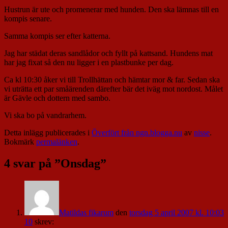
Hustrun är ute och promenerar med hunden. Den ska lämnas till en
kompis senare.
Samma kompis ser efter katterna.
Jag har städat deras sandlådor och fyllt på kattsand. Hundens mat
har jag fixat så den nu ligger i en plastbunke per dag.
Ca kl 10:30 åker vi till Trollhättan och hämtar mor & far. Sedan ska
vi uträtta ett par småärenden därefter bär det iväg mot nordost. Målet
är Gävle och dottern med sambo.
Vi ska bo på vandrarhem.
Detta inlägg publicerades i
Överfört från ngn.blogga.nu
av
nisse
.
Bokmärk
permalänken
.
4 svar på ”
Onsdag
”
Matildas fikarum
den
torsdag 5 april 2007 kl. 10:03
10
skrev: