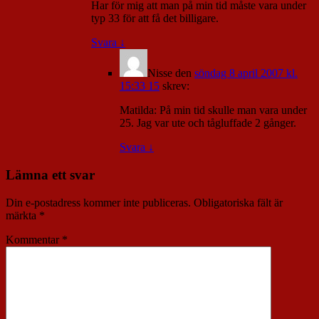
Har för mig att man på min tid måste vara under
typ 33 för att få det billigare.
Svara
↓
Nisse
den
söndag 8 april 2007 kl.
15:33 15
skrev:
Matilda: På min tid skulle man vara under
25. Jag var ute och tågluffade 2 gånger.
Svara
↓
Lämna ett svar
Din e-postadress kommer inte publiceras.
Obligatoriska fält är
märkta
*
Kommentar
*