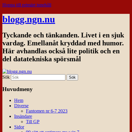
Hoppa till primärt innehåll
blogg.ngn.nu
Tyckande och tänkanden. Livet i en sjuk
vardag. Emellanåt kryddad med humor.
Här avhandlas också lite politik och en
del datatekniska spörsmål
Sök
Huvudmeny
Hem
Diverse
Fantomen nr 6-7 2023
Insändare
Till GP
Sidor