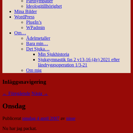
Partisympatier
Ideologitillhörighet
Mina Bilder
WordPress
PlugIn’s
WPadmin
Om…
Ädelmetaller
Bara min…
Det Sjuka…
Min Sjukhistoria
Sjukgymnastik fas 2 v13-16 (4v) 2021 efter
ländryggsoperation 1/3-21
Om mig
Inläggsnavigering
←
Föregående
Nästa
→
Onsdag
Publicerat
onsdag 4 april 2007
av
nisse
Nu har jag packat.