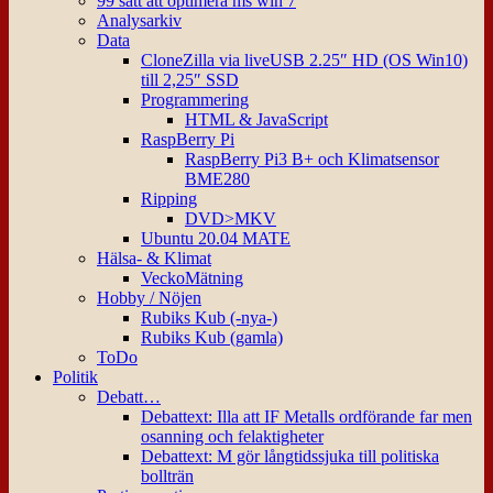
99 sätt att optimera ms win 7
Analysarkiv
Data
CloneZilla via liveUSB 2.25″ HD (OS Win10)
till 2,25″ SSD
Programmering
HTML & JavaScript
RaspBerry Pi
RaspBerry Pi3 B+ och Klimatsensor
BME280
Ripping
DVD>MKV
Ubuntu 20.04 MATE
Hälsa- & Klimat
VeckoMätning
Hobby / Nöjen
Rubiks Kub (-nya-)
Rubiks Kub (gamla)
ToDo
Politik
Debatt…
Debattext: Illa att IF Metalls ordförande far men
osanning och felaktigheter
Debattext: M gör långtidssjuka till politiska
bollträn