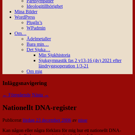
Partisympatier
Ideologitillhörighet
Mina Bilder
WordPress
PlugIn’s
WPadmin
Om…
Ädelmetaller
Bara min…
Det Sjuka…
Min Sjukhistoria
Sjukgymnastik fas 2 v13-16 (4v) 2021 efter
ländryggsoperation 1/3-21
Om mig
Inläggsnavigering
←
Föregående
Nästa
→
Nationellt DNA-register
Publicerat
lördag 23 december 2006
av
nisse
Kan någon eller några förklara för mig hur ett nationellt DNA-