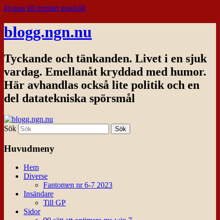
Hoppa till primärt innehåll
blogg.ngn.nu
Tyckande och tänkanden. Livet i en sjuk
vardag. Emellanåt kryddad med humor.
Här avhandlas också lite politik och en
del datatekniska spörsmål
Sök
Huvudmeny
Hem
Diverse
Fantomen nr 6-7 2023
Insändare
Till GP
Sidor