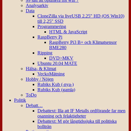
99 sätt att optimera ms win 7
Analysarkiv
Data
CloneZilla via liveUSB 2.25″ HD (OS Win10)
till 2,25″ SSD
Programmering
HTML & JavaScript
RaspBerry Pi
RaspBerry Pi3 B+ och Klimatsensor
BME280
Ripping
DVD>MKV
Ubuntu 20.04 MATE
Hälsa- & Klimat
VeckoMätning
Hobby / Nöjen
Rubiks Kub (-nya-)
Rubiks Kub (gamla)
ToDo
Politik
Debatt…
Debattext: Illa att IF Metalls ordförande far men
osanning och felaktigheter
Debattext: M gör långtidssjuka till politiska
bollträn