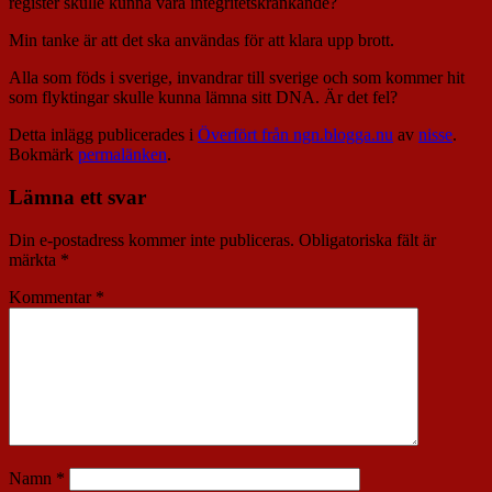
register skulle kunna vara integritetskränkande?
Min tanke är att det ska användas för att klara upp brott.
Alla som föds i sverige, invandrar till sverige och som kommer hit
som flyktingar skulle kunna lämna sitt DNA. Är det fel?
Detta inlägg publicerades i
Överfört från ngn.blogga.nu
av
nisse
.
Bokmärk
permalänken
.
Lämna ett svar
Din e-postadress kommer inte publiceras.
Obligatoriska fält är
märkta
*
Kommentar
*
Namn
*