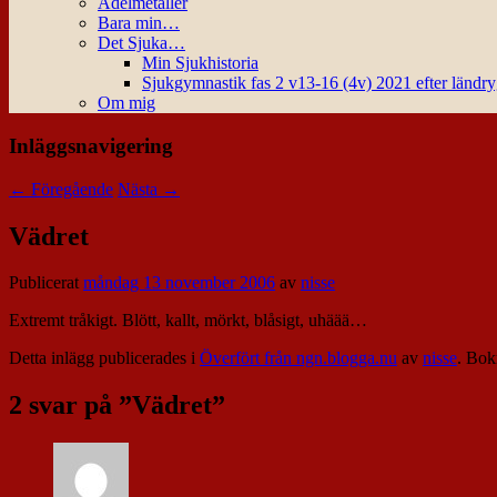
Ädelmetaller
Bara min…
Det Sjuka…
Min Sjukhistoria
Sjukgymnastik fas 2 v13-16 (4v) 2021 efter ländr
Om mig
Inläggsnavigering
←
Föregående
Nästa
→
Vädret
Publicerat
måndag 13 november 2006
av
nisse
Extremt tråkigt. Blött, kallt, mörkt, blåsigt, uhäää…
Detta inlägg publicerades i
Överfört från ngn.blogga.nu
av
nisse
. Bo
2 svar på ”
Vädret
”