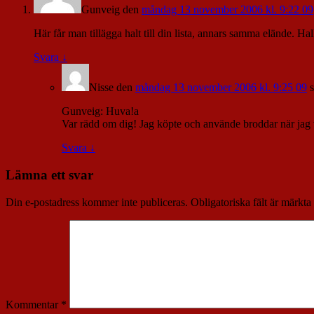
Gunveig
den
måndag 13 november 2006 kl. 9:22 09
Här får man tillägga halt till din lista, annars samma elände. H
Svara
↓
Nisse
den
måndag 13 november 2006 kl. 9:25 09
Gunveig: Huva!a
Var rädd om dig! Jag köpte och använde broddar när jag
Svara
↓
Lämna ett svar
Din e-postadress kommer inte publiceras.
Obligatoriska fält är märkta
Kommentar
*