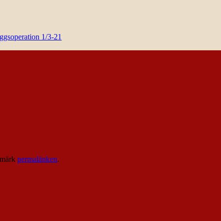
yggsoperation 1/3-21
kmärk
permalänken
.