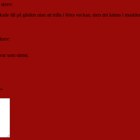
skrev:
alkade till på gården utan att trilla i förra veckan, men det känns i mu
skrev:
 var som sämst.
*