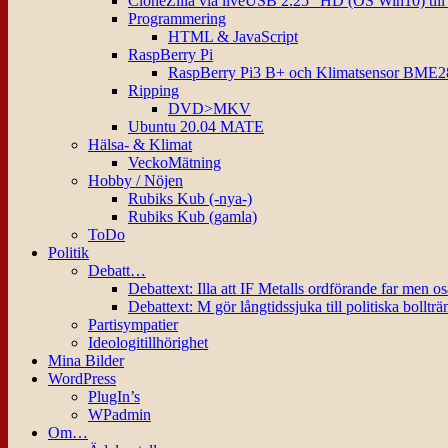
CloneZilla via liveUSB 2.25″ HD (OS Win10) til
Programmering
HTML & JavaScript
RaspBerry Pi
RaspBerry Pi3 B+ och Klimatsensor BME2
Ripping
DVD>MKV
Ubuntu 20.04 MATE
Hälsa- & Klimat
VeckoMätning
Hobby / Nöjen
Rubiks Kub (-nya-)
Rubiks Kub (gamla)
ToDo
Politik
Debatt…
Debattext: Illa att IF Metalls ordförande far men o
Debattext: M gör långtidssjuka till politiska bollträ
Partisympatier
Ideologitillhörighet
Mina Bilder
WordPress
PlugIn’s
WPadmin
Om…