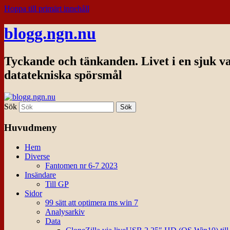
Hoppa till primärt innehåll
blogg.ngn.nu
Tyckande och tänkanden. Livet i en sjuk v
datatekniska spörsmål
Sök
Huvudmeny
Hem
Diverse
Fantomen nr 6-7 2023
Insändare
Till GP
Sidor
99 sätt att optimera ms win 7
Analysarkiv
Data