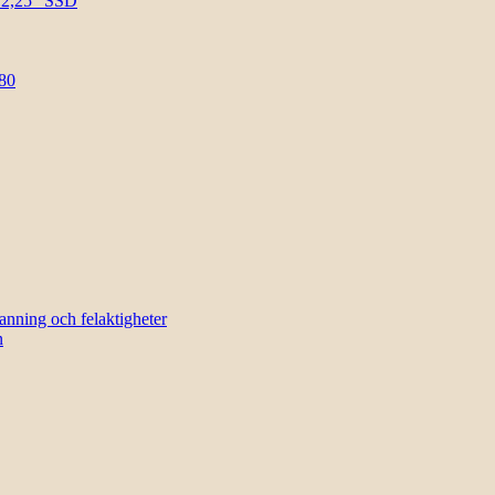
l 2,25″ SSD
80
sanning och felaktigheter
n