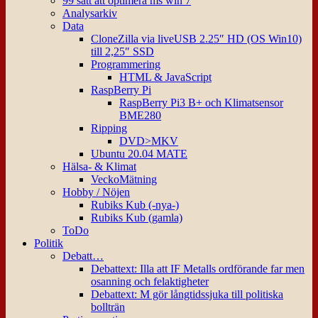
99 sätt att optimera ms win 7
Analysarkiv
Data
CloneZilla via liveUSB 2.25″ HD (OS Win10)
till 2,25″ SSD
Programmering
HTML & JavaScript
RaspBerry Pi
RaspBerry Pi3 B+ och Klimatsensor
BME280
Ripping
DVD>MKV
Ubuntu 20.04 MATE
Hälsa- & Klimat
VeckoMätning
Hobby / Nöjen
Rubiks Kub (-nya-)
Rubiks Kub (gamla)
ToDo
Politik
Debatt…
Debattext: Illa att IF Metalls ordförande far men
osanning och felaktigheter
Debattext: M gör långtidssjuka till politiska
bollträn