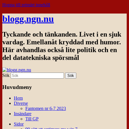
Hoppa till primärt innehåll
blogg.ngn.nu
Tyckande och tänkanden. Livet i en sjuk
vardag. Emellanåt kryddad med humor.
Här avhandlas också lite politik och en
del datatekniska spörsmål
Sök
Huvudmeny
Hem
Diverse
Fantomen nr 6-7 2023
Insändare
Till GP
Sidor