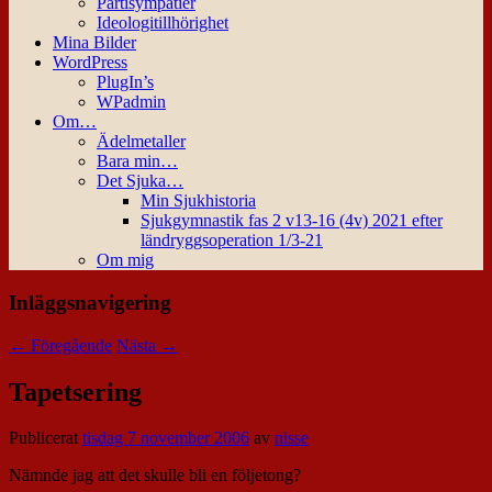
Partisympatier
Ideologitillhörighet
Mina Bilder
WordPress
PlugIn’s
WPadmin
Om…
Ädelmetaller
Bara min…
Det Sjuka…
Min Sjukhistoria
Sjukgymnastik fas 2 v13-16 (4v) 2021 efter
ländryggsoperation 1/3-21
Om mig
Inläggsnavigering
←
Föregående
Nästa
→
Tapetsering
Publicerat
tisdag 7 november 2006
av
nisse
Nämnde jag att det skulle bli en följetong?