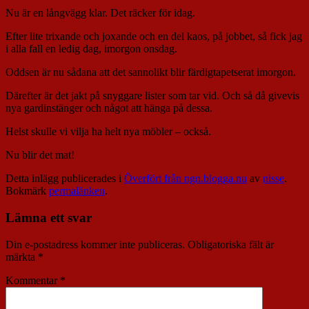
Nu är en långvägg klar. Det räcker för idag.
Efter lite trixande och joxande och en del kaos, på jobbet, så fick jag
i alla fall en ledig dag, imorgon onsdag.
Oddsen är nu sådana att det sannolikt blir färdigtapetserat imorgon.
Därefter är det jakt på snyggare lister som tar vid. Och så då givevis
nya gardinstänger och något att hänga på dessa.
Helst skulle vi vilja ha helt nya möbler – också.
Nu blir det mat!
Detta inlägg publicerades i
Överfört från ngn.blogga.nu
av
nisse
.
Bokmärk
permalänken
.
Lämna ett svar
Din e-postadress kommer inte publiceras.
Obligatoriska fält är
märkta
*
Kommentar
*