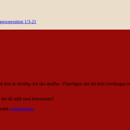
yggsoperation 1/3-21
tt hon är skyldig och ska straffas. Visserligen ska det hela överklagas 
r det då ställt med förtroendet?
kmärk
permalänken
.