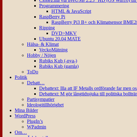
CloneZilla via liveUSB 2.25″ HD (OS Win10) til
Programmering
HTML & JavaScript
RaspBerry Pi
RaspBerry Pi3 B+ och Klimatsensor BME2
Ripping
DVD>MKV
Ubuntu 20.04 MATE
Hälsa- & Klimat
VeckoMätning
Hobby / Nöjen
Rubiks Kub (-nya-)
Rubiks Kub (gamla)
ToDo
Politik
Debatt…
Debattext: Illa att IF Metalls ordförande far men o
Debattext: M gör långtidssjuka till politiska bollträ
Partisympatier
Ideologitillhörighet
Mina Bilder
WordPress
PlugIn’s
WPadmin
Om…