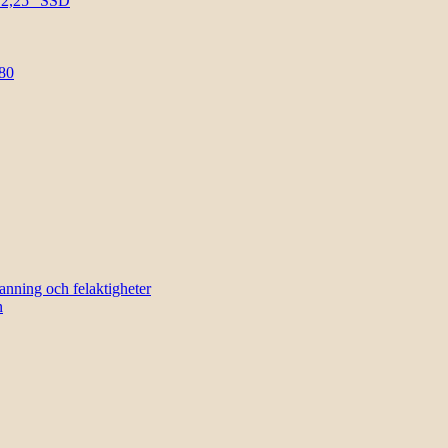
l 2,25″ SSD
80
sanning och felaktigheter
n