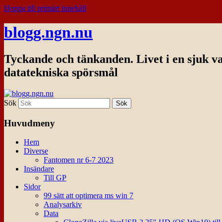
Hoppa till primärt innehåll
blogg.ngn.nu
Tyckande och tänkanden. Livet i en sjuk v
datatekniska spörsmål
Sök
Huvudmeny
Hem
Diverse
Fantomen nr 6-7 2023
Insändare
Till GP
Sidor
99 sätt att optimera ms win 7
Analysarkiv
Data