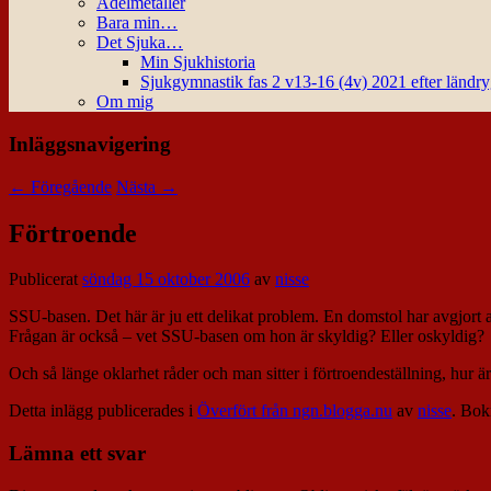
Ädelmetaller
Bara min…
Det Sjuka…
Min Sjukhistoria
Sjukgymnastik fas 2 v13-16 (4v) 2021 efter ländr
Om mig
Inläggsnavigering
←
Föregående
Nästa
→
Förtroende
Publicerat
söndag 15 oktober 2006
av
nisse
SSU-basen. Det här är ju ett delikat problem. En domstol har avgjort a
Frågan är också – vet SSU-basen om hon är skyldig? Eller oskyldig?
Och så länge oklarhet råder och man sitter i förtroendeställning, hur ä
Detta inlägg publicerades i
Överfört från ngn.blogga.nu
av
nisse
. Bo
Lämna ett svar