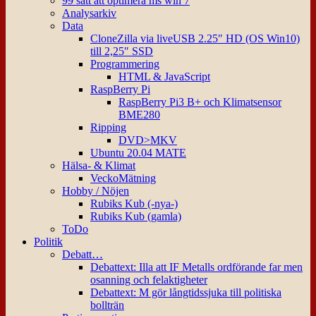
99 sätt att optimera ms win 7
Analysarkiv
Data
CloneZilla via liveUSB 2.25″ HD (OS Win10)
till 2,25″ SSD
Programmering
HTML & JavaScript
RaspBerry Pi
RaspBerry Pi3 B+ och Klimatsensor
BME280
Ripping
DVD>MKV
Ubuntu 20.04 MATE
Hälsa- & Klimat
VeckoMätning
Hobby / Nöjen
Rubiks Kub (-nya-)
Rubiks Kub (gamla)
ToDo
Politik
Debatt…
Debattext: Illa att IF Metalls ordförande far men
osanning och felaktigheter
Debattext: M gör långtidssjuka till politiska
bollträn