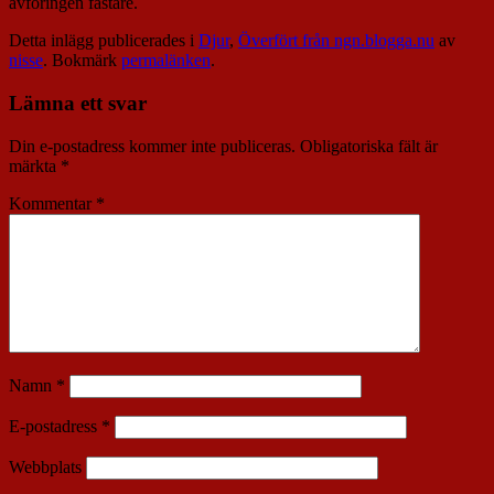
avföringen fastare.
Detta inlägg publicerades i
Djur
,
Överfört från ngn.blogga.nu
av
nisse
. Bokmärk
permalänken
.
Lämna ett svar
Din e-postadress kommer inte publiceras.
Obligatoriska fält är
märkta
*
Kommentar
*
Namn
*
E-postadress
*
Webbplats