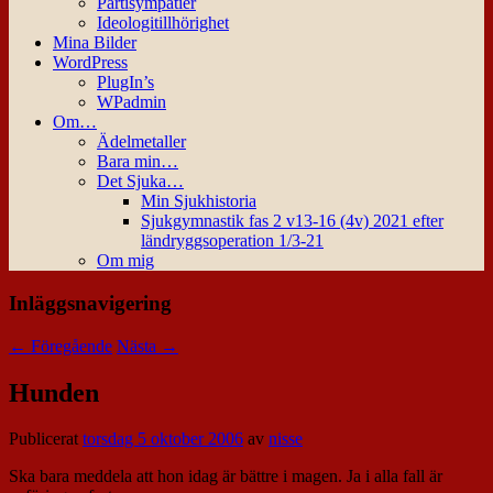
Partisympatier
Ideologitillhörighet
Mina Bilder
WordPress
PlugIn’s
WPadmin
Om…
Ädelmetaller
Bara min…
Det Sjuka…
Min Sjukhistoria
Sjukgymnastik fas 2 v13-16 (4v) 2021 efter
ländryggsoperation 1/3-21
Om mig
Inläggsnavigering
←
Föregående
Nästa
→
Hunden
Publicerat
torsdag 5 oktober 2006
av
nisse
Ska bara meddela att hon idag är bättre i magen. Ja i alla fall är