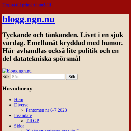
Hoppa till primärt innehåll
blogg.ngn.nu
Tyckande och tänkanden. Livet i en sjuk
vardag. Emellanåt kryddad med humor.
Här avhandlas också lite politik och en
del datatekniska spörsmål
Sök
Huvudmeny
Hem
Diverse
Fantomen nr 6-7 2023
Insändare
Till GP
Sidor