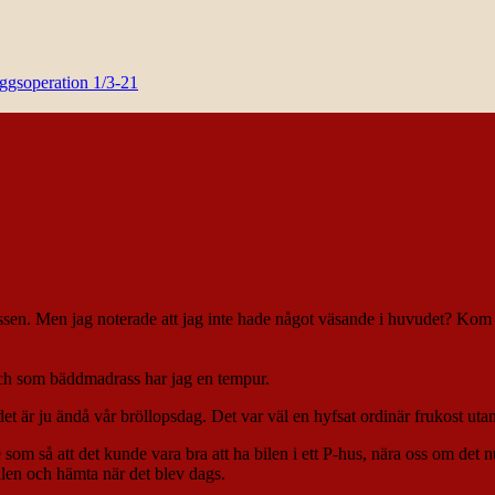
yggsoperation 1/3-21
sen. Men jag noterade att jag inte hade något väsande i huvudet? Kom f
och som bäddmadrass har jag en tempur.
 är ju ändå vår bröllopsdag. Det var väl en hyfsat ordinär frukost uta
om så att det kunde vara bra att ha bilen i ett P-hus, nära oss om det n
ilen och hämta när det blev dags.