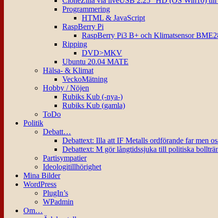
CloneZilla via liveUSB 2.25″ HD (OS Win10) til
Programmering
HTML & JavaScript
RaspBerry Pi
RaspBerry Pi3 B+ och Klimatsensor BME2
Ripping
DVD>MKV
Ubuntu 20.04 MATE
Hälsa- & Klimat
VeckoMätning
Hobby / Nöjen
Rubiks Kub (-nya-)
Rubiks Kub (gamla)
ToDo
Politik
Debatt…
Debattext: Illa att IF Metalls ordförande far men o
Debattext: M gör långtidssjuka till politiska bollträ
Partisympatier
Ideologitillhörighet
Mina Bilder
WordPress
PlugIn’s
WPadmin
Om…