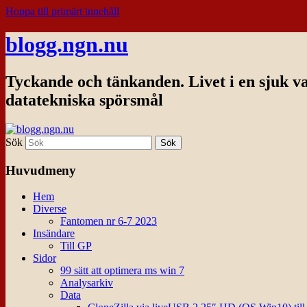
Hoppa till primärt innehåll
blogg.ngn.nu
Tyckande och tänkanden. Livet i en sjuk v
datatekniska spörsmål
Sök
Huvudmeny
Hem
Diverse
Fantomen nr 6-7 2023
Insändare
Till GP
Sidor
99 sätt att optimera ms win 7
Analysarkiv
Data